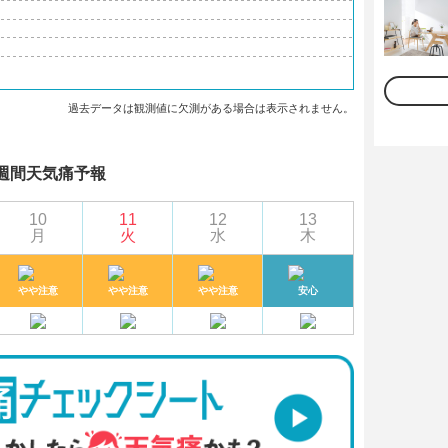
過去データは観測値に欠測がある場合は表示されません。
週間天気痛予報
10
11
12
13
月
火
水
木
やや注意
やや注意
やや注意
安心