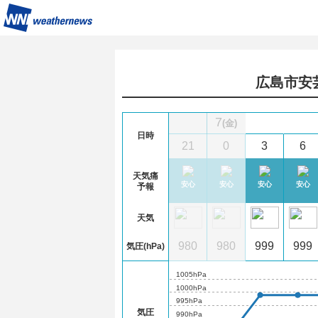
広島市安
7
(金)
日時
9
12
15
18
21
0
3
6
天気痛
心
安心
やや注意
やや注意
やや注意
安心
安心
安心
安心
予報
天気
9
979
980
980
980
980
980
999
999
気圧(hPa)
1005hPa
1000hPa
995hPa
気圧
990hPa