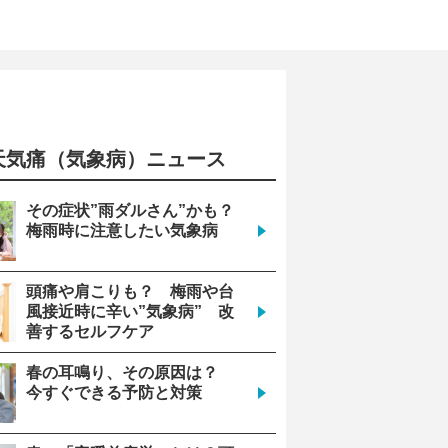
天気痛（気象病）ニュース
9
12
その症状”雨ダルさん”かも？
梅雨時に注意したい気象病
安心
安心
頭痛や肩こりも？ 梅雨や台
風接近時に辛い”気象病” 改
善するセルフケア
999
1000
春の耳鳴り、その原因は？
今すぐできる予防と対策