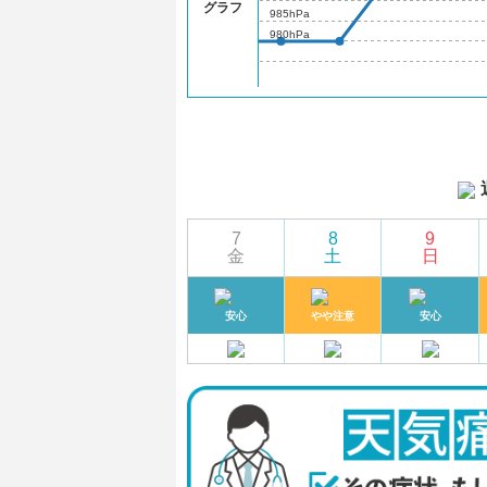
グラフ
985hPa
980hPa
7
8
9
金
土
日
安心
やや注意
安心