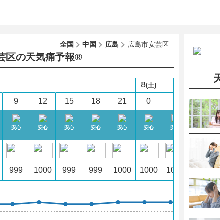
全国
中国
広島
広島市安芸区
芸区の天気痛予報®︎
8
(土)
9
12
15
18
21
0
3
6
安心
安心
安心
安心
安心
安心
安心
安心
999
1000
999
999
1000
1000
1000
999