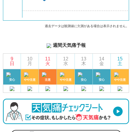
過去データは観測値に欠測がある場合は表示されません。
週間天気痛予報
9
10
11
12
13
14
15
日
月
火
水
木
金
土
安心
やや注意
注意
やや注意
安心
安心
やや注意