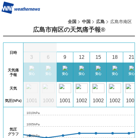
全国
中国
広島
広島市南区
広島市南区の天気痛予報®︎
9
(日)
日時
1
0
3
6
9
12
15
18
21
天気痛
心
安心
安心
安心
安心
安心
安心
安心
安心
予報
天気
01
1002
1001
1000
1001
1002
1002
1002
1002
気圧(hPa)
1010hPa
1005hPa
気圧
グラフ
1000hPa