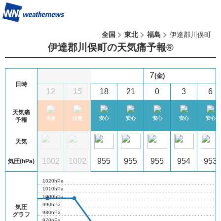
全国
東北
福島
伊達郡川俣町
伊達郡川俣町の天気痛予報®︎
7
(金)
日時
9
12
15
18
21
0
3
6
天気痛
注意
やや注意
注意
注意
安心
安心
安心
安心
安心
予報
天気
00
1001
1002
1002
955
955
955
954
953
気圧(hPa)
1020hPa
1010hPa
1000hPa
990hPa
気圧
980hPa
グラフ
970hPa