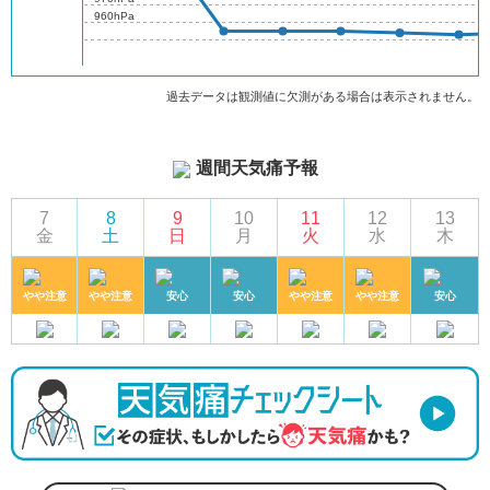
960hPa
過去データは観測値に欠測がある場合は表示されません。
週間天気痛予報
7
8
9
10
11
12
13
金
土
日
月
火
水
木
やや注意
やや注意
安心
安心
やや注意
やや注意
安心