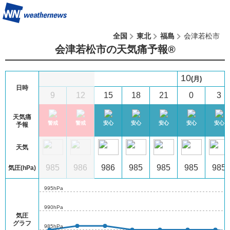
全国
東北
福島
会津若松市
会津若松市の天気痛予報®︎
10
(月)
日時
6
9
12
15
18
21
0
3
天気痛
戒
警戒
警戒
警戒
安心
安心
安心
安心
安心
予報
天気
4
983
985
986
986
985
985
985
985
気圧(hPa)
995hPa
990hPa
気圧
グラフ
985hPa