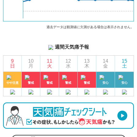
過去データは観測値に欠測がある場合は表示されません。
週間天気痛予報
9
10
11
12
13
14
15
日
月
火
水
木
金
土
やや注意
警戒
警戒
警戒
警戒
安心
安心