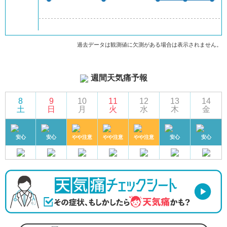
過去データは観測値に欠測がある場合は表示されません。
週間天気痛予報
8
9
10
11
12
13
14
土
日
月
火
水
木
金
安心
安心
やや注意
やや注意
やや注意
安心
安心