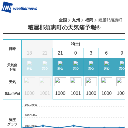
全国
九州
福岡
糟屋郡須惠町
糟屋郡須惠町の天気痛予報®︎
8
(土)
日時
2
15
18
21
21
0
3
6
9
天気痛
注意
やや注意
安心
安心
安心
安心
安心
安心
安心
予報
天気
00
1001
1000
1001
1000
1001
1000
1000
1000
気圧(hPa)
1010hPa
1005hPa
気圧
グラフ
1000hPa