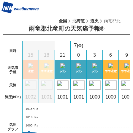
全国
北海道
道央
雨竜郡北竜町
雨竜郡北竜町の天気痛予報®︎
7
(金)
日時
12
15
18
21
0
3
6
9
天気痛
注意
注意
注意
やや注意
安心
安心
安心
やや注意
やや注意
予報
天気
01
1002
1002
1001
1001
1001
1000
1000
1001
気圧(hPa)
1015hPa
1010hPa
気圧
1005hPa
グラフ