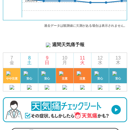
1000hPa
過去データは観測値に欠測がある場合は表示されません。
週間天気痛予報
7
8
9
10
11
12
13
金
土
日
月
火
水
木
やや注意
安心
安心
注意
注意
安心
安心