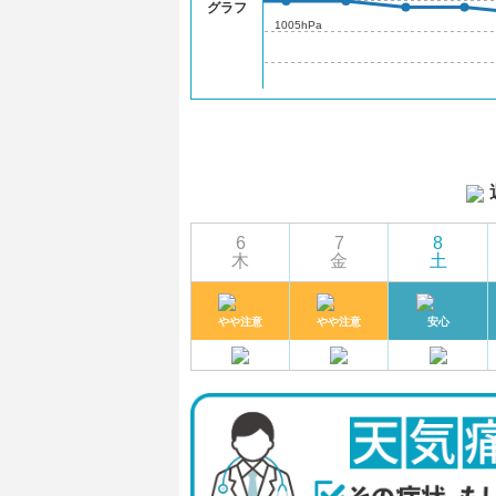
グラフ
1005hPa
6
7
8
木
金
土
やや注意
やや注意
安心