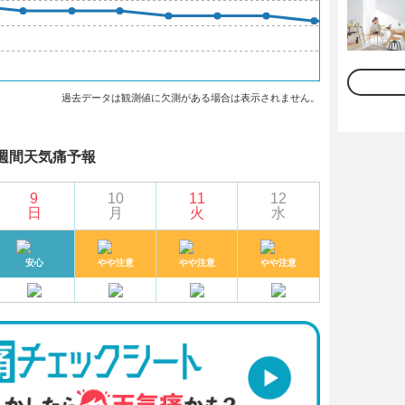
過去データは観測値に欠測がある場合は表示されません。
週間天気痛予報
9
10
11
12
日
月
火
水
安心
やや注意
やや注意
やや注意