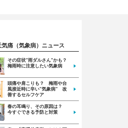
天気痛（気象病）ニュース
6
9
12
その症状”雨ダルさん”かも？
梅雨時に注意したい気象病
やや注意
やや注意
やや注意
頭痛や肩こりも？ 梅雨や台
風接近時に辛い”気象病” 改
善するセルフケア
1005
1006
1006
春の耳鳴り、その原因は？
今すぐできる予防と対策