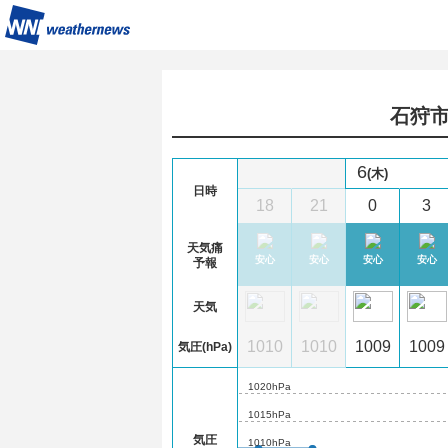
石狩市
6
(木)
日時
6
9
12
15
18
21
0
3
天気痛
心
やや注意
やや注意
やや注意
やや注意
安心
安心
安心
安心
予報
天気
11
1009
1009
1011
1010
1010
1010
1009
1009
気圧(hPa)
1020hPa
1015hPa
気圧
1010hPa