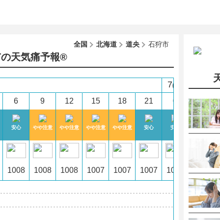
全国
北海道
道央
石狩市
の天気痛予報®︎
7
(金)
6
9
12
15
18
21
0
3
安心
やや注意
やや注意
やや注意
やや注意
安心
安心
安心
1008
1008
1008
1007
1007
1007
1006
1006