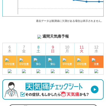
過去データは観測値に欠測がある場合は表示されません。
週間天気痛予報
6
7
8
9
10
11
12
木
金
土
日
月
火
水
やや注意
やや注意
安心
安心
やや注意
やや注意
注意