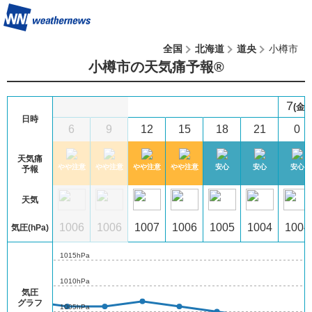
全国
北海道
道央
小樽市
小樽市の天気痛予報®︎
7
木)
(金)
日時
3
6
9
12
15
18
21
0
天気痛
心
安心
やや注意
やや注意
やや注意
やや注意
安心
安心
安心
予報
天気
08
1007
1006
1006
1007
1006
1005
1004
1004
気圧(hPa)
1015hPa
1010hPa
気圧
グラフ
1005hPa