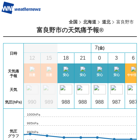
全国
北海道
道北
富良野市
富良野市の天気痛予報®︎
7
(金)
日時
9
12
15
18
21
0
3
6
天気痛
注意
注意
注意
注意
安心
安心
安心
安心
やや注意
予報
天気
8
989
990
989
988
988
988
987
987
気圧(hPa)
1000hPa
995hPa
気圧
990hPa
グラフ