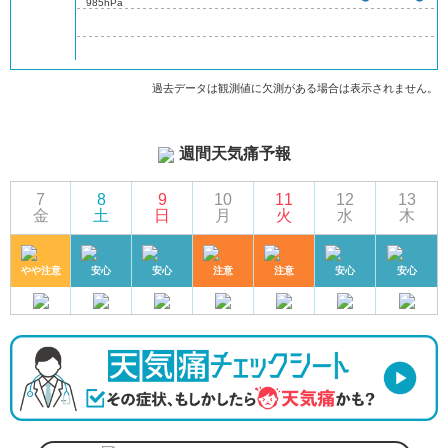
985hPa
過去データは観測値に欠測がある場合は表示されません。
週間天気痛予報
7
8
9
10
11
12
13
金
土
日
月
火
水
木
やや注意
安心
安心
注意
注意
安心
安心