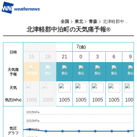
全国
東北
青森
北津軽郡中泊町
北津軽郡中泊町の天気痛予報®︎
7
(金)
日時
12
15
18
21
0
3
6
9
天気痛
心
やや注意
やや注意
安心
安心
安心
安心
安心
安心
予報
天気
05
1006
1006
1005
1005
1005
1005
1005
1005
気圧(hPa)
1015hPa
1010hPa
気圧
1005hPa
グラフ