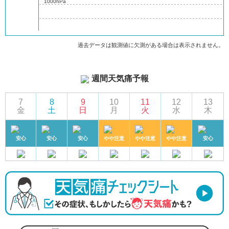
1000hPa
過去データは観測値に欠測がある場合は表示されません。
週間天気痛予報
7
8
9
10
11
12
13
金
土
日
月
火
水
木
安心
安心
安心
やや注意
やや注意
やや注意
安心