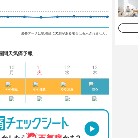
過去データは観測値に欠測がある場合は表示されません。
週間天気痛予報
10
11
12
13
月
火
水
木
やや注意
やや注意
やや注意
安心