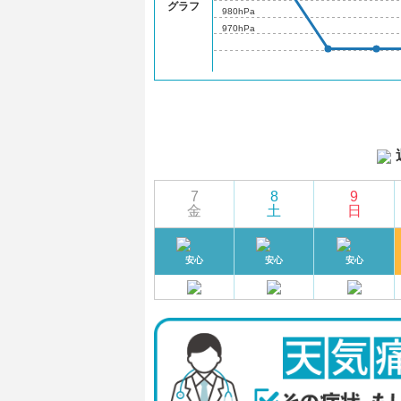
グラフ
980hPa
970hPa
7
8
9
金
土
日
安心
安心
安心