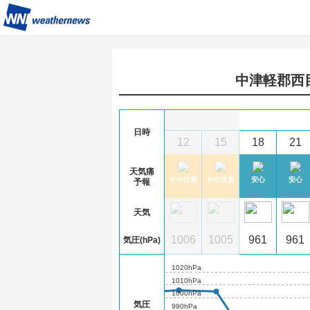
中津軽郡西
6
(木)
日時
1
0
3
6
9
12
15
18
21
天気痛
心
安心
安心
安心
やや注意
やや注意
やや注意
安心
安心
予報
天気
07
1006
1005
1004
1004
1006
1005
961
961
気圧(hPa)
1020hPa
1010hPa
1000hPa
気圧
990hPa