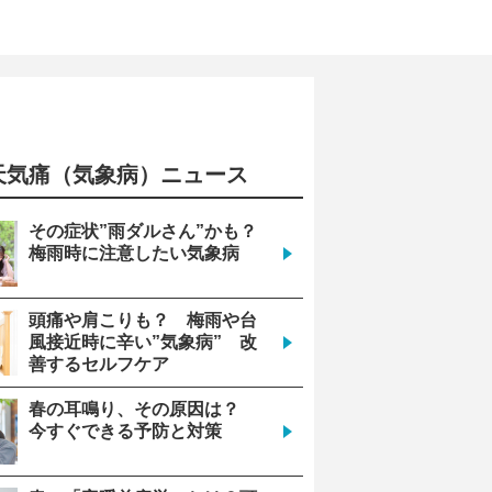
天気痛（気象病）ニュース
8
(土)
0
その症状”雨ダルさん”かも？
梅雨時に注意したい気象病
安心
頭痛や肩こりも？ 梅雨や台
風接近時に辛い”気象病” 改
善するセルフケア
962
春の耳鳴り、その原因は？
今すぐできる予防と対策