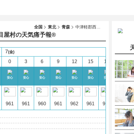
全国
東北
青森
中津軽郡西目屋村
目屋村の天気痛予報®︎
7
(金)
0
3
6
9
12
15
18
21
安心
安心
安心
安心
安心
安心
安心
安心
961
961
960
961
962
961
961
961