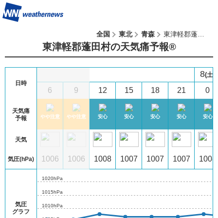
全国
東北
青森
東津軽郡蓬田村
東津軽郡蓬田村の天気痛予報®︎
8
金)
(土)
日時
3
6
9
12
15
18
21
0
天気痛
心
安心
やや注意
やや注意
安心
安心
安心
安心
安心
予報
天気
07
1006
1006
1006
1008
1007
1007
1007
1008
気圧(hPa)
1020hPa
1015hPa
気圧
1010hPa
グラフ