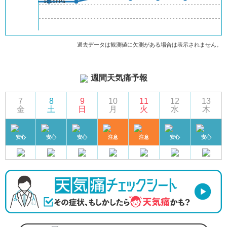
1005hPa
過去データは観測値に欠測がある場合は表示されません。
週間天気痛予報
7
8
9
10
11
12
13
金
土
日
月
火
水
木
安心
安心
安心
注意
注意
安心
安心