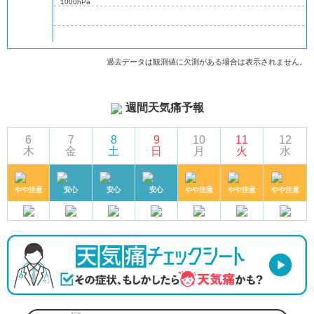
1000hPa
過去データは観測値に欠測がある場合は表示されません。
週間天気痛予報
6
7
8
9
10
11
12
木
金
土
日
月
火
水
やや注意
安心
安心
安心
やや注意
やや注意
やや注意