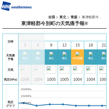
全国
東北
青森
東津軽郡今別町
東津軽郡今別町の天気痛予報®︎
6
(木)
日時
1
0
3
6
9
12
15
18
21
天気痛
心
安心
安心
安心
安心
安心
やや注意
安心
安心
予報
天気
06
1006
1006
1004
1005
1005
1004
1004
1004
気圧(hPa)
1015hPa
1010hPa
気圧
1005hPa
グラフ