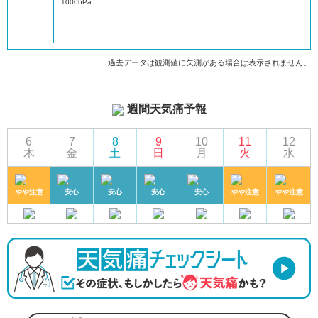
1000hPa
過去データは観測値に欠測がある場合は表示されません。
週間天気痛予報
6
7
8
9
10
11
12
木
金
土
日
月
火
水
やや注意
安心
安心
安心
安心
やや注意
やや注意