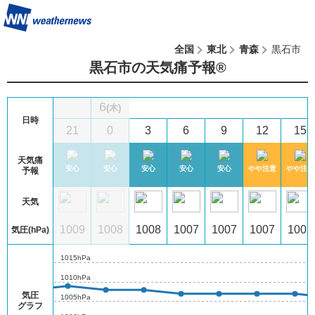
全国
東北
青森
黒石市
黒石市の天気痛予報®︎
6
(木)
日時
5
18
21
0
3
6
9
12
15
天気痛
注意
安心
安心
安心
安心
安心
安心
やや注意
やや注意
予報
天気
09
1008
1009
1008
1008
1007
1007
1007
1007
気圧(hPa)
1015hPa
1010hPa
気圧
1005hPa
グラフ