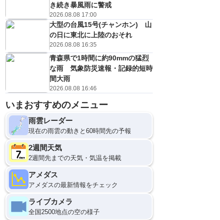
き続き暴風雨に警戒
2026.08.08 17:00
大型の台風15号(チャンホン) 山
の日に東北に上陸のおそれ
2026.08.08 16:35
青森県で1時間に約90mmの猛烈
な雨 気象防災速報・記録的短時
間大雨
2026.08.08 16:46
いまおすすめのメニュー
10日(月)
0
雨雲レーダー
現在の雨雲の動きと60時間先の予報
2週間天気
2週間先までの天気・気温を掲載
アメダス
アメダスの最新情報をチェック
ライブカメラ
全国2500地点の空の様子