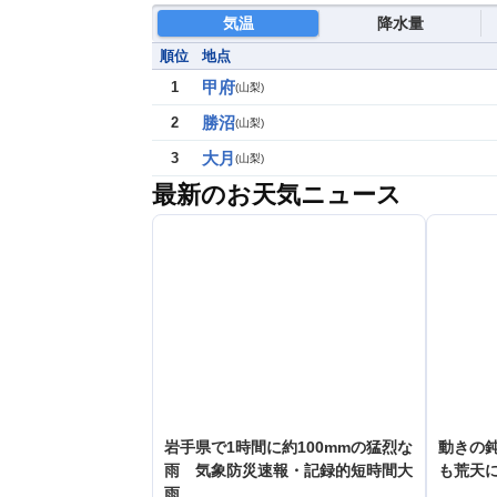
気温
降水量
順位
地点
甲府
1
(
山梨
)
勝沼
2
(
山梨
)
大月
3
(
山梨
)
最新のお天気ニュース
岩手県で1時間に約100mmの猛烈な
動きの鈍
雨 気象防災速報・記録的短時間大
も荒天
雨