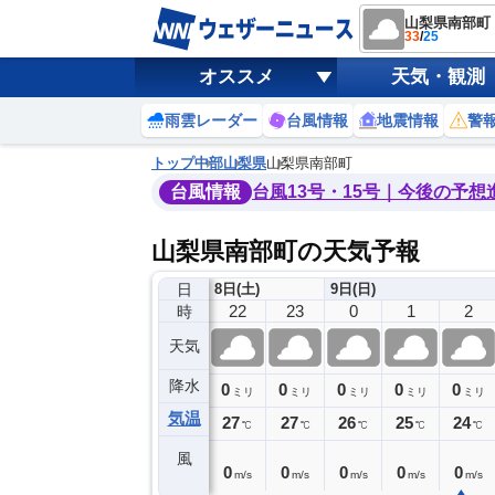
山梨県南部町
33
/
25
オススメ
天気・観測
雨雲レーダー
台風情報
地震情報
警
トップ
中部
山梨県
山梨県南部町
台風情報
台風13号・15号｜今後の予想
山梨県南部町の天気予報
日
8日(土)
9日(日)
18
19
20
21
22
23
0
1
2
時
天気
降水
0
0
0
0
0
0
0
0
ミリ
ミリ
ミリ
ミリ
ミリ
ミリ
ミリ
ミリ
ミリ
気温
28
28
28
28
27
27
26
25
24
℃
℃
℃
℃
℃
℃
℃
℃
℃
風
2
1
0
0
0
0
0
0
0
m/s
m/s
m/s
m/s
m/s
m/s
m/s
m/s
m/s