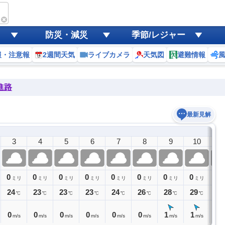
防災・減災
季節/レジャー
報・注意報
2週間天気
ライブカメラ
天気図
避難情報
進路
最新見解
3
4
5
6
7
8
9
10
1
0
0
0
0
0
0
0
0
0
ミリ
ミリ
ミリ
ミリ
ミリ
ミリ
ミリ
ミリ
24
23
23
23
24
26
28
29
31
℃
℃
℃
℃
℃
℃
℃
℃
0
0
0
0
0
0
1
1
1
m/s
m/s
m/s
m/s
m/s
m/s
m/s
m/s
m