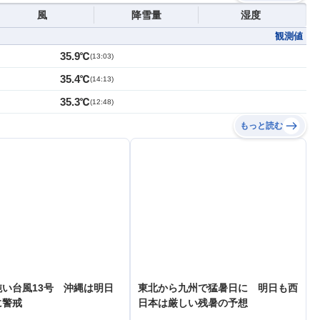
風
降雪量
湿度
観測値
35.9℃
(
13:03
)
35.4℃
(
14:13
)
35.3℃
(
12:48
)
もっと読む
い台風13号 沖縄は明日
東北から九州で猛暑日に 明日も西
に警戒
日本は厳しい残暑の予想