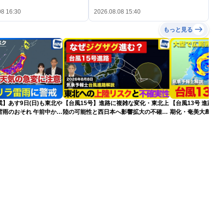
08 16:30
2026.08.08 15:40
もっと見る
】あす9日(日)も東北や
【台風15号】進路に複雑な変化・東北上
【台風13号 進路
雷雨のおそれ 午前中から
陸の可能性と西日本へ影響拡大の不確実
期化・奄美大島で
険も
性
波に要警戒（2026.0