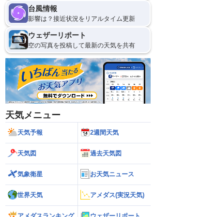
台風情報
影響は？接近状況をリアルタイム更新
ウェザーリポート
空の写真を投稿して最新の天気を共有
天気メニュー
天気予報
2週間天気
天気図
過去天気図
気象衛星
お天気ニュース
世界天気
アメダス(実況天気)
アメダスランキング
ウェザーリポート