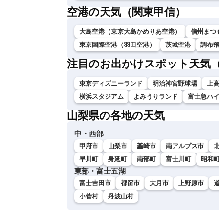
空港の天気（関東甲信）
大島空港（東京大島かめりあ空港）
信州まつ
東京国際空港（羽田空港）
茨城空港
調布
注目のお出かけスポット天気
東京ディズニーランド
明治神宮野球場
上
横浜スタジアム
よみうりランド
富士急ハ
山梨県の各地の天気
中・西部
甲府市
山梨市
韮崎市
南アルプス市
早川町
身延町
南部町
富士川町
昭和
東部・富士五湖
富士吉田市
都留市
大月市
上野原市
小菅村
丹波山村