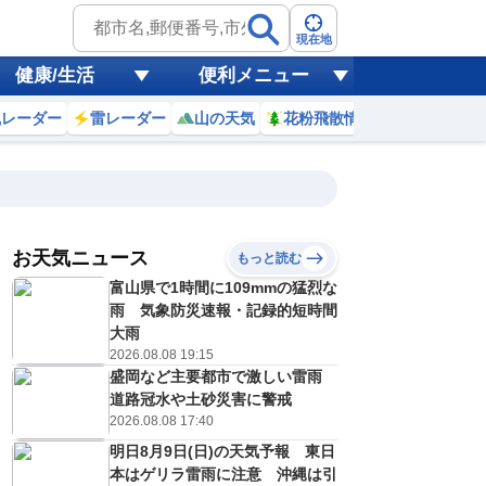
現在地
健康/生活
便利メニュー
風レーダー
雷レーダー
山の天気
花粉飛散情報
世界天気
お天気ニュース
もっと読む
富山県で1時間に109mmの猛烈な
1
12
13
14
15
16
17
18
19
雨 気象防災速報・記録的短時間
大雨
2026.08.08 19:15
盛岡など主要都市で激しい雷雨
0
0
0
0
0
0
0
0
ミリ
ミリ
ミリ
ミリ
ミリ
ミリ
ミリ
ミリ
ミリ
道路冠水や土砂災害に警戒
32
33
33
32
30
28
27
26
℃
℃
℃
℃
℃
℃
℃
℃
℃
2026.08.08 17:40
明日8月9日(日)の天気予報 東日
2
2
2
1
1
1
1
0
/s
m/s
m/s
m/s
m/s
m/s
m/s
m/s
m/s
本はゲリラ雷雨に注意 沖縄は引