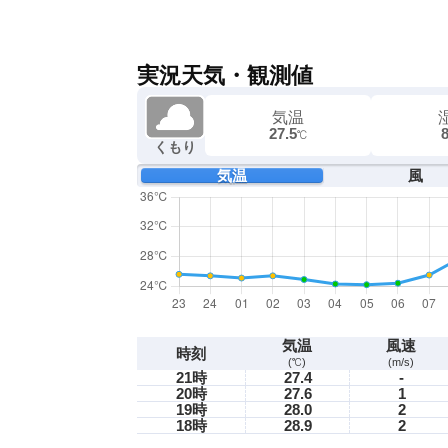
実況天気・観測値
気温
27.5
℃
くもり
気温
風
気温
風速
時刻
(℃)
(m/s)
21時
27.4
-
20時
27.6
1
19時
28.0
2
18時
28.9
2