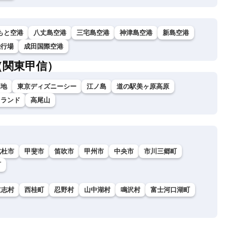
もと空港
八丈島空港
三宅島空港
神津島空港
新島空港
飛行場
成田国際空港
（関東甲信）
高地
東京ディズニーシー
江ノ島
道の駅美ヶ原高原
イランド
高尾山
北杜市
甲斐市
笛吹市
甲州市
中央市
市川三郷町
町
道志村
西桂町
忍野村
山中湖村
鳴沢村
富士河口湖町