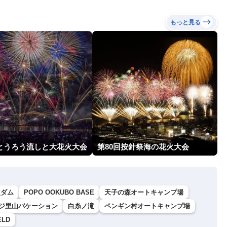
もっと見る
回とうろう流しと大花火大会
第80回按針祭海の花火大会
災ダム
POPO OOKUBO BASE
天子の森オートキャンプ場
ジ里山バケーション
白糸ノ滝
ペンギン村オートキャンプ場
LD