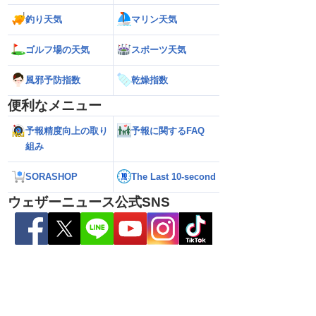
釣り天気
マリン天気
ゴルフ場の天気
スポーツ天気
風邪予防指数
乾燥指数
便利なメニュー
予報精度向上の取り
予報に関するFAQ
組み
解説】通過後も影響長
【猛烈な雨と激しい雷雨】新潟は線状降
【お盆と台風15号
総雨量400mm超・高
水帯が発生のおそれも＜気象防災速報・
それ 接近後はゲリ
8.08 16:00）
記録的短時間大雨＞
SORASHOP
The Last 10-second
ウェザーニュース公式SNS