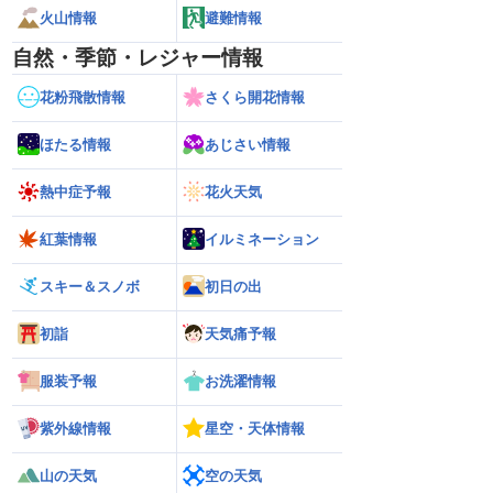
火山情報
避難情報
自然・季節・レジャー情報
花粉飛散情報
さくら開花情報
ほたる情報
あじさい情報
熱中症予報
花火天気
紅葉情報
イルミネーション
スキー＆スノボ
初日の出
初詣
天気痛予報
服装予報
お洗濯情報
紫外線情報
星空・天体情報
山の天気
空の天気