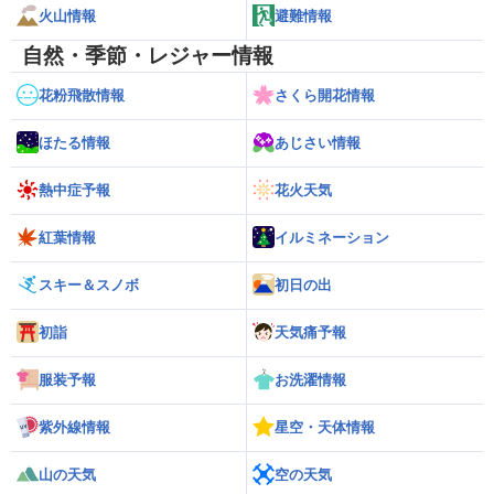
火山情報
避難情報
自然・季節・レジャー情報
花粉飛散情報
さくら開花情報
ほたる情報
あじさい情報
熱中症予報
花火天気
紅葉情報
イルミネーション
スキー＆スノボ
初日の出
初詣
天気痛予報
服装予報
お洗濯情報
紫外線情報
星空・天体情報
山の天気
空の天気