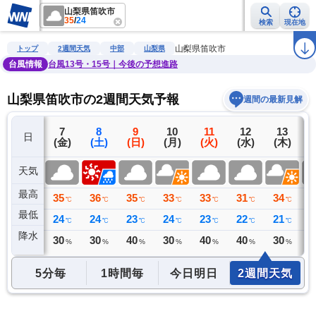
山梨県笛吹市
35
/
24
検索
現在地
雨雲レーダー
台風情報
地震情報
警報・注意報
2週間天気
ラ
山梨県笛吹市
トップ
2週間天気
中部
山梨県
台風情報
台風13号・15号｜今後の予想進路
山梨県笛吹市の2週間天気予報
週間の最新見解
6
7
8
9
10
11
12
13
日
(木)
(金)
(土)
(日)
(月)
(火)
(水)
(木)
(
天気
最高
36
35
36
35
33
33
31
34
3
℃
℃
℃
℃
℃
℃
℃
℃
最低
25
24
24
23
24
23
22
21
2
℃
℃
℃
℃
℃
℃
℃
℃
降水
0
30
30
40
30
40
40
30
4
ミリ
%
%
%
%
%
%
%
5分毎
1時間毎
今日明日
2週間天気