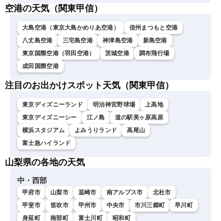
空港の天気（関東甲信）
大島空港（東京大島かめりあ空港）
信州まつもと空港
八丈島空港
三宅島空港
神津島空港
新島空港
東京国際空港（羽田空港）
茨城空港
調布飛行場
成田国際空港
注目のお出かけスポット天気（関東甲信）
東京ディズニーランド
明治神宮野球場
上高地
東京ディズニーシー
江ノ島
道の駅美ヶ原高原
横浜スタジアム
よみうりランド
高尾山
富士急ハイランド
山梨県の各地の天気
中・西部
甲府市
山梨市
韮崎市
南アルプス市
北杜市
甲斐市
笛吹市
甲州市
中央市
市川三郷町
早川町
身延町
南部町
富士川町
昭和町