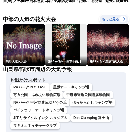
日(金) ／令和8年熊本地震情
雨／気象防災速報・記録的
再発達 荒天に厳重警戒
報 台風13号の影響に警戒
短時間大雨
（7日18時最新情報）
〈ウェザーニュースLiVEム
ーン・駒木結衣／内藤邦
中部の人気の花火大会
もっと見る
裕〉
熊野大花火大会
第95回信州千曲市千曲川納涼煙火大会
第62回石和温泉花火大会
山梨県笛吹市周辺の天気予報
お出かけスポット
RVパーク N＊BASE
黒坂オートキャンプ場
万力公園 ふれあい動物広場
甲府市遊亀公園附属動物園
RVパーク 甲州市勝沼ぶどうの丘
ほったらかしキャンプ場
パインウッドオートキャンプ場
JIT リサイクルインク スタジアム
Dot Glamping 富士山
マキオカネイチャークラブ