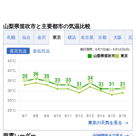
山梨県笛吹市と主要都市の気温比較
札幌
仙台
金沢
東京
横浜
名古屋
京都
大阪
広
集計期間：8月7日(金)～8月16日(日)
最高気温
最低気温
山梨県笛吹市
東京
東京の天気を見る
雨雲レーダー
60時間先まで見る