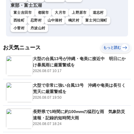
東部・富士五湖
富士吉田市
都留市
大月市
上野原市
道志村
西桂町
忍野村
山中湖村
鳴沢村
富士河口湖町
小菅村
丹波山村
お天気ニュース
もっと読む
大型の台風13号が沖縄・奄美に接近中 明日にか
け暴風雨に厳重警戒を
2026.08.07 10:17
大型で非常に強い台風13号 沖縄や奄美は長引く
荒天に厳重警戒を
2026.08.07 19:50
長野県で1時間に約100mmの猛烈な雨 気象防災
速報・記録的短時間大雨
2026.08.07 18:24