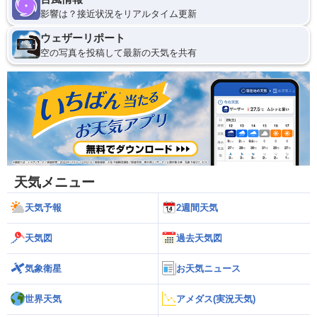
影響は？接近状況をリアルタイム更新
ウェザーリポート
空の写真を投稿して最新の天気を共有
天気メニュー
天気予報
2週間天気
天気図
過去天気図
気象衛星
お天気ニュース
世界天気
アメダス(実況天気)