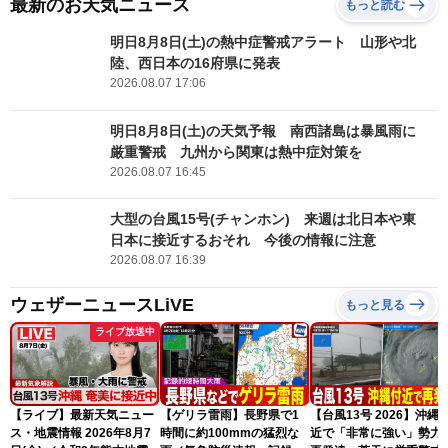
最新のお天気ニュース
もっと読む
明日8月8日(土)の熱中症警戒アラート 山形や北
陸、西日本の16府県に発表
2026.08.07 17:06
明日8月8日(土)の天気予報 南西諸島は暴風雨に
厳重警戒 九州から関東は熱中症対策を
2026.08.07 16:45
大型の台風15号(チャンホン) 来週は北日本や東
日本に接近するおそれ 今後の情報に注意
2026.08.07 16:39
ウェザーニュースLiVE
もっと見る
ライブ放送中
【ライブ】最新天気ニュー
【ゲリラ雷雨】長野県で1
【台風13号 2026】沖縄
ス・地震情報 2026年8月7
時間に約100mmの猛烈な
近で「非常に強い」勢力