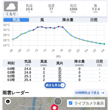
気温
湿度
気圧
風
24.6
77
1006
2.4
℃
%
hPa
m/s
くもり
気温
風
降水量
日照
気温
風速
降水量
日照
時刻
風向
(℃)
(m/s)
(mm/h)
(分)
04時
24.6
3
北
0
-
03時
24.8
2
北
0
-
02時
25.1
2
北
0
-
01時
25.4
2
北
0
-
続きを見る
雨雲レーダー
60時間先まで見る