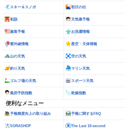
スキー＆スノボ
初日の出
初詣
天気痛予報
服装予報
お洗濯情報
紫外線情報
星空・天体情報
山の天気
空の天気
釣り天気
マリン天気
ゴルフ場の天気
スポーツ天気
風邪予防指数
乾燥指数
便利なメニュー
予報精度向上の取り組み
予報に関するFAQ
SORASHOP
The Last 10-second