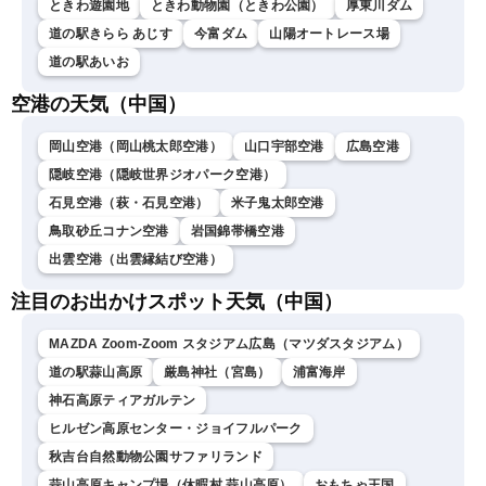
ときわ遊園地
ときわ動物園（ときわ公園）
厚東川ダム
道の駅きらら あじす
今富ダム
山陽オートレース場
道の駅あいお
空港の天気（中国）
岡山空港（岡山桃太郎空港）
山口宇部空港
広島空港
隠岐空港（隠岐世界ジオパーク空港）
石見空港（萩・石見空港）
米子鬼太郎空港
鳥取砂丘コナン空港
岩国錦帯橋空港
出雲空港（出雲縁結び空港）
注目のお出かけスポット天気（中国）
MAZDA Zoom-Zoom スタジアム広島（マツダスタジアム）
道の駅蒜山高原
厳島神社（宮島）
浦富海岸
神石高原ティアガルテン
ヒルゼン高原センター・ジョイフルパーク
秋吉台自然動物公園サファリランド
蒜山高原キャンプ場（休暇村 蒜山高原）
おもちゃ王国