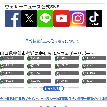
ウェザーニュース公式SNS
予報精度向上の取り組みについて
山口県宇部市付近に寄せられたウェザーリポート
8月10日
8月10日
8月10日
8月10日
(月)20:03
(月)20:02
(月)20:01
(月)19:56
8月10日
8月10日
8月10日
8月10日
(月)19:49
(月)13:31
(月)13:12
(月)12:18
8月10日
8月10日
8月10日
8月10日
(月)12:06
(月)11:57
(月)11:51
(月)11:44
8月10日
8月10日
8月10日
8月10日
(月)10:53
(月)10:51
(月)10:48
(月)10:44
8月10日
8月10日
8月10日
(月)10:40
(月)10:30
(月)10:06
もっと見る
会社概要
利用規約
プライバシーポリシー
特定商取引法の表記
外部送信先
ご利