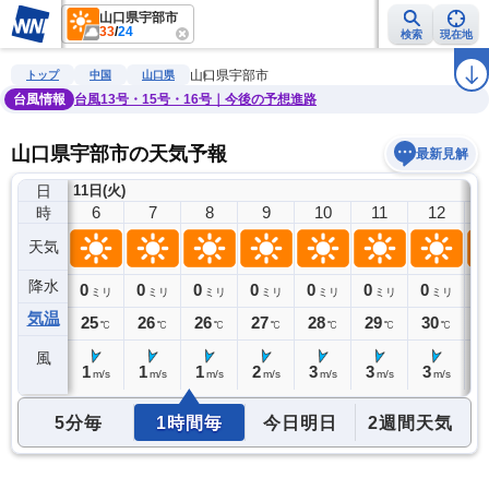
山口県宇部市
33
/
24
検索
現在地
雨雲レーダー
台風情報
地震情報
警報・注意報
2週間天気
ラ
山口県宇部市
トップ
中国
山口県
台風情報
台風13号・15号・16号｜今後の予想進路
山口県宇部市の天気予報
最新見解
日
11日(火)
5
6
7
8
9
10
11
12
時
天気
降水
0
0
0
0
0
0
0
0
0
ミリ
ミリ
ミリ
ミリ
ミリ
ミリ
ミリ
ミリ
気温
24
25
26
26
27
28
29
30
3
℃
℃
℃
℃
℃
℃
℃
℃
風
1
1
1
1
2
3
3
3
4
m/s
m/s
m/s
m/s
m/s
m/s
m/s
m/s
5分毎
1時間毎
今日明日
2週間天気