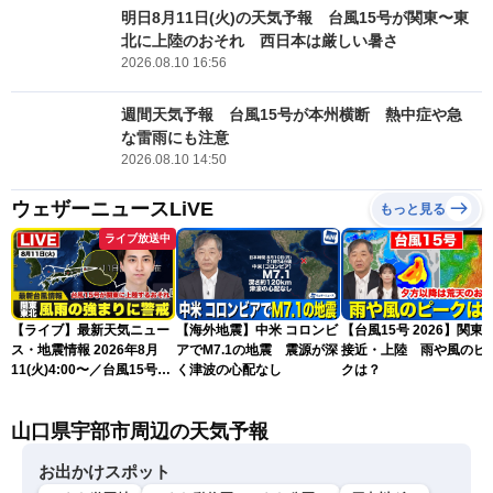
明日8月11日(火)の天気予報 台風15号が関東〜東
北に上陸のおそれ 西日本は厳しい暑さ
2026.08.10 16:56
週間天気予報 台風15号が本州横断 熱中症や急
な雷雨にも注意
2026.08.10 14:50
ウェザーニュースLiVE
もっと見る
ライブ放送中
【ライブ】最新天気ニュー
【海外地震】中米 コロンビ
【台風15号 2026】関東
ス・地震情報 2026年8月
アでM7.1の地震 震源が深
接近・上陸 雨や風のピ
11(火)4:00〜／台風15号が
く津波の心配なし
クは？
関東に上陸のおそれ〈ウェ
ザーニュースLiVEモーニン
山口県宇部市周辺の天気予報
グ・福吉貴文〉／H3ロケッ
ト「みちびき7号機」の打
上げ
お出かけスポット