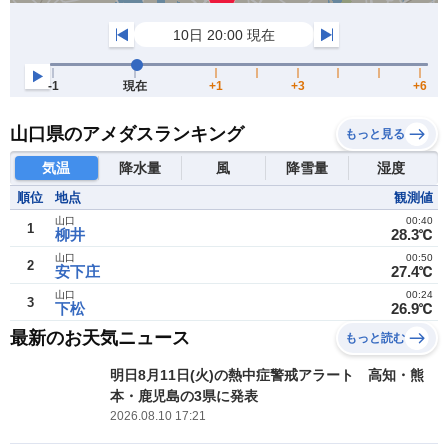
山口県のアメダスランキング
もっと見る
気温
降水量
風
降雪量
湿度
順位
地点
観測値
山口
00:40
1
柳井
28.3℃
山口
00:50
2
安下庄
27.4℃
山口
00:24
3
下松
26.9℃
最新のお天気ニュース
もっと読む
明日8月11日(火)の熱中症警戒アラート 高知・熊
本・鹿児島の3県に発表
2026.08.10 17:21