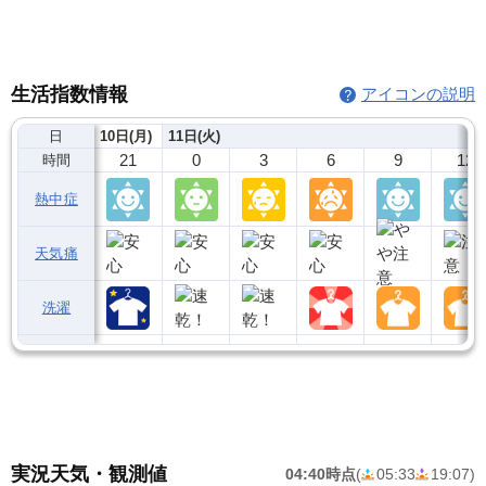
生活指数情報
アイコンの説明
日
10日(月)
11日(火)
21
0
3
6
9
12
時間
熱中症
天気痛
洗濯
実況天気・観測値
04:40時点
(
05:33
19:07
)