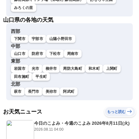
みろくの里
山口県の各地の天気
西部
下関市
宇部市
山陽小野田市
中部
山口市
防府市
下松市
周南市
東部
岩国市
光市
柳井市
周防大島町
和木町
上関町
田布施町
平生町
北部
萩市
長門市
美祢市
阿武町
お天気ニュース
もっと読む
今日のこよみ・今週のこよみ 2026年8月11日(火)
2026.08.11 04:00