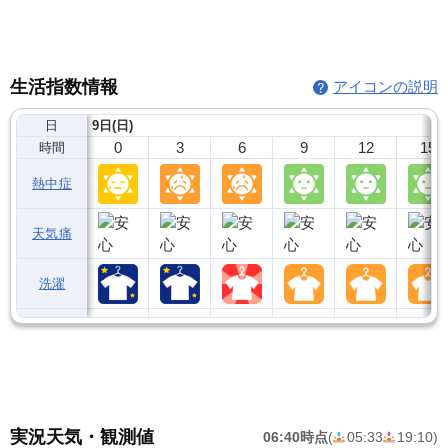
生活指数情報
アイコンの説明
日
9日(日)
0
3
6
9
12
15
時間
熱中症
天気痛
洗濯
実況天気・観測値
06:40時点
(
05:33
19:10
)