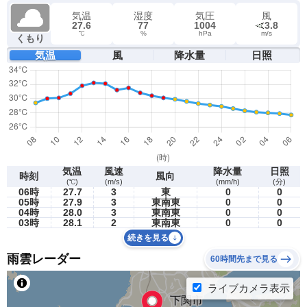
気温
湿度
気圧
風
27.6
77
1004
3.8
℃
%
hPa
m/s
くもり
気温
風
降水量
日照
気温
風速
降水量
日照
時刻
風向
(℃)
(m/s)
(mm/h)
(分)
06時
27.7
3
東
0
0
05時
27.9
3
東南東
0
0
04時
28.0
3
東南東
0
0
03時
28.1
2
東南東
0
0
続きを見る
雨雲レーダー
60時間先まで見る