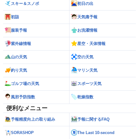
スキー＆スノボ
初日の出
初詣
天気痛予報
服装予報
お洗濯情報
紫外線情報
星空・天体情報
山の天気
空の天気
釣り天気
マリン天気
ゴルフ場の天気
スポーツ天気
風邪予防指数
乾燥指数
便利なメニュー
予報精度向上の取り組み
予報に関するFAQ
SORASHOP
The Last 10-second