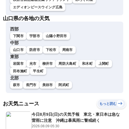
エディオンピースウイング広島
山口県の各地の天気
西部
下関市
宇部市
山陽小野田市
中部
山口市
防府市
下松市
周南市
東部
岩国市
光市
柳井市
周防大島町
和木町
上関町
田布施町
平生町
北部
萩市
長門市
美祢市
阿武町
お天気ニュース
もっと読む
今日8月9日(日)の天気予報 東北・東日本は急な
雷雨に注意 沖縄は暴風雨に警戒続く
2026.08.09 05:30