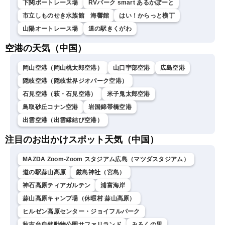
下関ボートレース場
RVパーク smart あるかぽーと
市立しものせき水族館 海響館
はい！からっと横丁
山陽オートレース場
道の駅きくがわ
空港の天気（中国）
岡山空港（岡山桃太郎空港）
山口宇部空港
広島空港
隠岐空港（隠岐世界ジオパーク空港）
石見空港（萩・石見空港）
米子鬼太郎空港
鳥取砂丘コナン空港
岩国錦帯橋空港
出雲空港（出雲縁結び空港）
注目のお出かけスポット天気（中国）
MAZDA Zoom-Zoom スタジアム広島（マツダスタジアム）
道の駅蒜山高原
厳島神社（宮島）
神石高原ティアガルテン
浦富海岸
蒜山高原キャンプ場（休暇村 蒜山高原）
ヒルゼン高原センター・ジョイフルパーク
秋吉台自然動物公園サファリランド
みろくの里