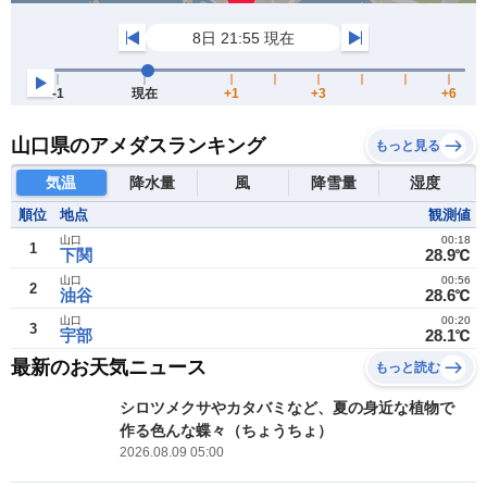
山口県のアメダスランキング
もっと見る
気温
降水量
風
降雪量
湿度
順位
地点
観測値
山口
00:18
1
下関
28.9℃
山口
00:56
2
油谷
28.6℃
山口
00:20
3
宇部
28.1℃
最新のお天気ニュース
もっと読む
シロツメクサやカタバミなど、夏の身近な植物で
作る色んな蝶々（ちょうちょ）
2026.08.09 05:00