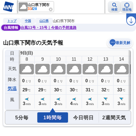
山口県下関市
33
/
28
検索
現在地
雨雲レーダー
台風情報
地震情報
警報・注意報
2週間天気
ラ
山口県下関市
トップ
中国
山口県
台風情報
台風13号・15号｜今後の予想進路
山口県下関市の天気予報
最新見解
日
9日(日)
7
8
9
10
11
12
13
14
時
天気
降水
0
0
0
0
0
0
0
0
0
ミリ
ミリ
ミリ
ミリ
ミリ
ミリ
ミリ
ミリ
気温
28
29
29
30
30
31
32
33
3
℃
℃
℃
℃
℃
℃
℃
℃
風
3
3
3
3
4
3
3
3
3
m/s
m/s
m/s
m/s
m/s
m/s
m/s
m/s
5分毎
1時間毎
今日明日
2週間天気