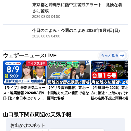
東京都と沖縄県に熱中症警戒アラート 危険な暑
さに警戒
2026.08.09 04:50
今日のこよみ・今週のこよみ 2026年8月9日(日)
2026.08.09 04:00
ウェザーニュースLiVE
もっと見る
ライブ放送中
【ライブ】最新天気ニュー
【ゲリラ雷雨情報】東北〜
【台風15号 2026】東北
ス・地震情報 2026年8月9
中国地方の広い範囲で急な
方に接近・上陸のおそれ 
日(日)／東日本はゲリラ雷
雷雨に警戒
新の進路予想と雨風の影
雨に注意 沖縄は引き続き
（9日6時更新）
暴風雨に警戒〈ウェザーニ
山口県下関市周辺の天気予報
ュースLiVEモーニング・魚
住茉由／山口剛央〉
お出かけスポット