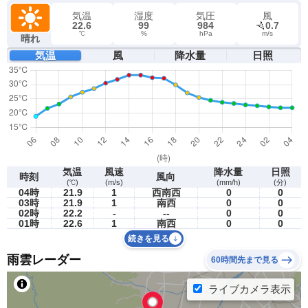
気温
湿度
気圧
風
22.6
99
984
0.7
℃
%
hPa
m/s
晴れ
気温
風
降水量
日照
気温
風速
降水量
日照
時刻
風向
(℃)
(m/s)
(mm/h)
(分)
04時
21.9
1
西南西
0
0
03時
21.9
1
南西
0
0
02時
22.2
-
--
0
0
01時
22.6
1
南西
0
0
続きを見る
雨雲レーダー
60時間先まで見る