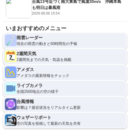
台風13号近づく南大東島で風速30m/s 沖縄本島
も明日は暴風雨
2026.08.06 15:54
いまおすすめのメニュー
雨雲レーダー
現在の雨雲の動きと60時間先の予報
2週間天気
2週間先までの天気・気温を掲載
アメダス
アメダスの最新情報をチェック
ライブカメラ
全国2500地点の空の様子
台風情報
影響は？接近状況をリアルタイム更新
ウェザーリポート
空の写真を投稿して最新の天気を共有