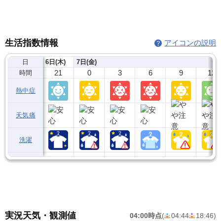
生活指数情報
アイコンの説明
日
6日(木)
7日(金)
21
0
3
6
9
12
時間
熱中症
天気痛
洗濯
実況天気・観測値
04:00時点
(
04:44
18:46
)