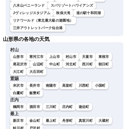
八木山ベニーランド
スパリゾートハワイアンズ
Jヴィレッジスタジアム
秋保大滝
道の駅十和田湖
リナワールド（東北最大級の遊園地）
三井アウトレットパーク仙台港
山形県の各地の天気
村山
山形市
寒河江市
上山市
村山市
天童市
東根市
尾花沢市
山辺町
中山町
河北町
西川町
朝日町
大江町
大石田町
置賜
米沢市
長井市
南陽市
高畠町
川西町
小国町
白鷹町
飯豊町
庄内
鶴岡市
酒田市
三川町
庄内町
遊佐町
最上
新庄市
金山町
最上町
舟形町
真室川町
大蔵村
鮭川村
戸沢村