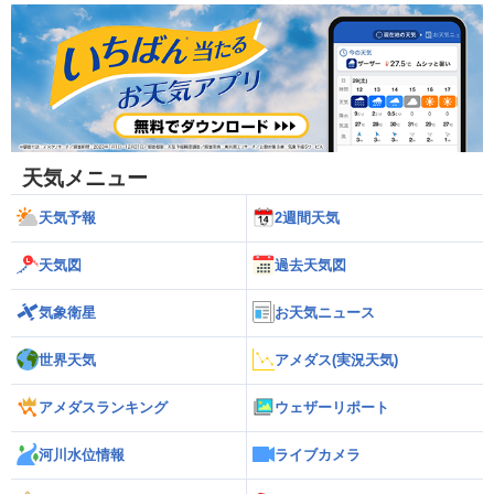
天気メニュー
天気予報
2週間天気
天気図
過去天気図
気象衛星
お天気ニュース
世界天気
アメダス(実況天気)
アメダスランキング
ウェザーリポート
河川水位情報
ライブカメラ