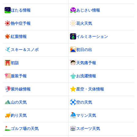
ほたる情報
あじさい情報
熱中症予報
花火天気
紅葉情報
イルミネーション
スキー＆スノボ
初日の出
初詣
天気痛予報
服装予報
お洗濯情報
紫外線情報
星空・天体情報
山の天気
空の天気
釣り天気
マリン天気
ゴルフ場の天気
スポーツ天気