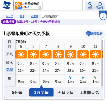
山形県飯豊町
32
/
22
検索
現在地
雨雲レーダー
台風情報
地震情報
警報・注意報
2週間天気
ラ
山形県飯豊町
トップ
東北
山形県
台風情報
台風13号・15号｜今後の予想進路
山形県飯豊町の天気予報
最新見解
日
7日(金)
4
5
6
7
8
9
10
11
時
天気
降水
0
0
0
0
0
0
0
0
0
ミリ
ミリ
ミリ
ミリ
ミリ
ミリ
ミリ
ミリ
気温
23
22
23
24
27
28
30
31
3
℃
℃
℃
℃
℃
℃
℃
℃
風
0
0
0
0
0
1
1
1
0
m/s
m/s
m/s
m/s
m/s
m/s
m/s
m/s
5分毎
1時間毎
今日明日
2週間天気