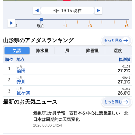
山形県のアメダスランキング
もっと見る
気温
降水量
風
降雪量
湿度
順位
地点
観測値
山形
01:58
1
酒田
27.2℃
山形
00:47
2
狩川
27.1℃
山形
01:47
3
鼠ケ関
26.6℃
最新のお天気ニュース
もっと読む
気象庁1か月予報 西日本を中心に残暑厳しい 北
日本は周期的に天気変化
2026.08.06 14:54