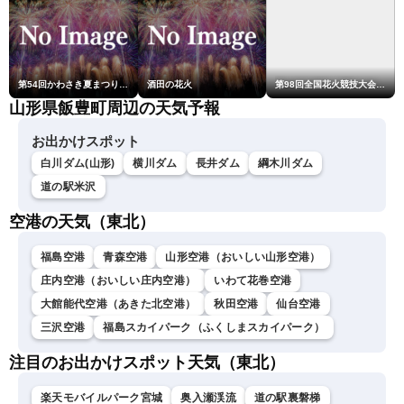
第54回かわさき夏まつり花火大会「おらが自慢のでっかい花火」
酒田の花火
第98回全国花火競技大会「大曲の花火」
山形県飯豊町周辺の天気予報
お出かけスポット
白川ダム(山形)
横川ダム
長井ダム
綱木川ダム
道の駅米沢
空港の天気（東北）
福島空港
青森空港
山形空港（おいしい山形空港）
庄内空港（おいしい庄内空港）
いわて花巻空港
大館能代空港（あきた北空港）
秋田空港
仙台空港
三沢空港
福島スカイパーク（ふくしまスカイパーク）
注目のお出かけスポット天気（東北）
楽天モバイルパーク宮城
奥入瀬渓流
道の駅裏磐梯