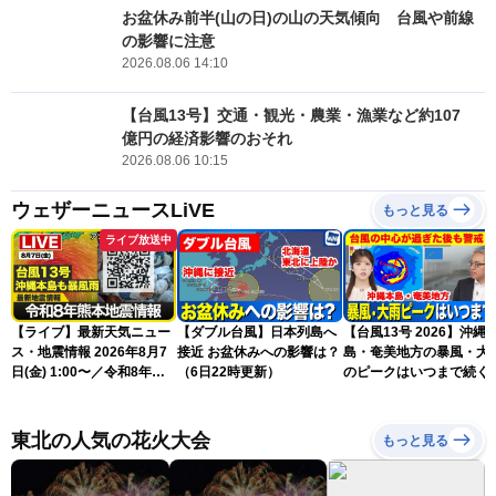
お盆休み前半(山の日)の山の天気傾向 台風や前線
の影響に注意
2026.08.06 14:10
【台風13号】交通・観光・農業・漁業など約107
億円の経済影響のおそれ
2026.08.06 10:15
ウェザーニュースLiVE
もっと見る
ライブ放送中
【ライブ】最新天気ニュー
【ダブル台風】日本列島へ
【台風13号 2026】沖縄
ス・地震情報 2026年8月7
接近 お盆休みへの影響は？
島・奄美地方の暴風・大
日(金) 1:00〜／令和8年熊
（6日22時更新）
のピークはいつまで続く
本地震情報 台風13号が沖
（6日18時更新）
縄に接近〈ウェザーニュー
スLiVE〉
東北の人気の花火大会
もっと見る