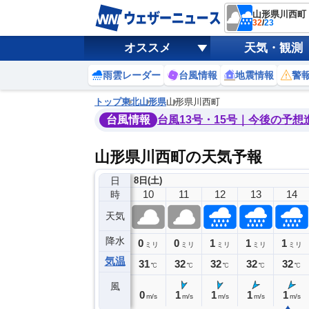
山形県川西町
32
/
23
オススメ
天気・観測
雨雲レーダー
台風情報
地震情報
警
トップ
東北
山形県
山形県川西町
台風情報
台風13号・15号｜今後の予想
山形県川西町の天気予報
日
8日(土)
6
7
8
9
10
11
12
13
14
時
天気
降水
0
0
0
0
0
1
1
1
ミリ
ミリ
ミリ
ミリ
ミリ
ミリ
ミリ
ミリ
ミリ
気温
24
26
28
29
31
32
32
32
32
℃
℃
℃
℃
℃
℃
℃
℃
℃
風
0
0
0
0
0
1
1
1
1
m/s
m/s
m/s
m/s
m/s
m/s
m/s
m/s
m/s