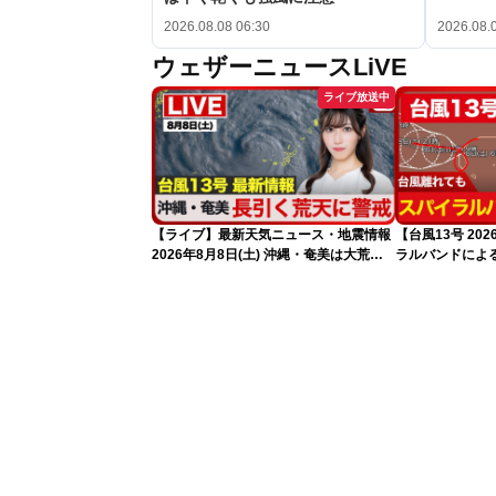
2026.08.08 06:30
2026.08.
ウェザーニュースLiVE
ライブ放送中
【ライブ】最新天気ニュース・地震情報
【台風13号 2
2026年8月8日(土) 沖縄・奄美は大荒れ
ラルバンドによ
の天気が続く／令和8年熊本地震情報
報）
〈ウェザーニュースLiVEサンシャイン・
魚住茉由／山口剛央〉