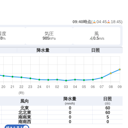
09:40時点
(
04:45
18:45
)
湿度
気圧
風
78
985
0.5
%
hPa
m/s
降水量
日照
降水量
日照
風向
(mm/h)
(分)
北東
0
60
北北東
0
60
南南東
0
5
南南西
0
0