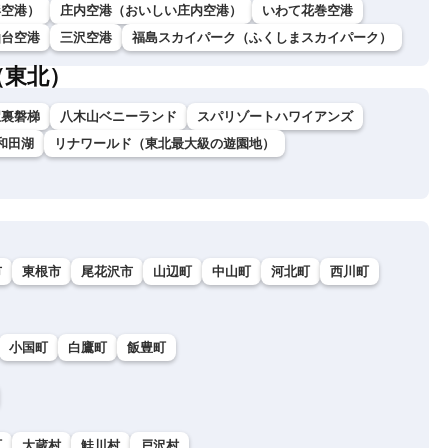
形空港）
庄内空港（おいしい庄内空港）
いわて花巻空港
仙台空港
三沢空港
福島スカイパーク（ふくしまスカイパーク）
（東北）
駅裏磐梯
八木山ベニーランド
スパリゾートハワイアンズ
和田湖
リナワールド（東北最大級の遊園地）
市
東根市
尾花沢市
山辺町
中山町
河北町
西川町
小国町
白鷹町
飯豊町
町
大蔵村
鮭川村
戸沢村