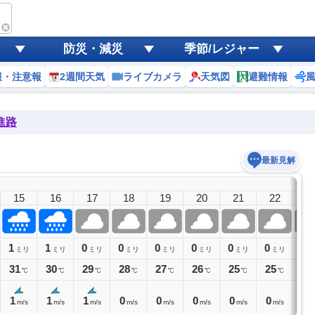
防災・減災
季節/レジャー
報・注意報
2週間天気
ライブカメラ
天気図
避難情報
進路
最新見解
15
16
17
18
19
20
21
22
2
1
1
0
0
0
0
0
0
0
ミリ
ミリ
ミリ
ミリ
ミリ
ミリ
ミリ
ミリ
ミ
31
30
29
28
27
26
25
25
24
℃
℃
℃
℃
℃
℃
℃
℃
1
1
1
0
0
0
0
0
0
m/s
m/s
m/s
m/s
m/s
m/s
m/s
m/s
m