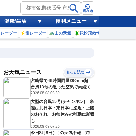
現在地
健康/生活
便利メニュー
風レーダー
雷レーダー
山の天気
花粉飛散情報
世界天気
お天気ニュース
もっと読む
9日(日)
宮崎県で48時間雨量200mm超
3
0
1
2
3
4
5
6
7
台風13号の湿った空気で雨続く
2026.08.08 08:30
大型の台風15号(チャンホン) 来
0
0
0
0
0
0
0
0
週は北日本・東日本に接近・上陸
リ
ミリ
ミリ
ミリ
ミリ
ミリ
ミリ
ミリ
ミリ
のおそれ お盆休みの移動に影響
24
24
23
23
23
22
22
23
℃
℃
℃
℃
℃
℃
℃
℃
℃
も
2026.08.08 07:20
0
0
0
0
0
0
0
0
/s
m/s
m/s
m/s
m/s
m/s
m/s
m/s
m/s
今日8月8日(土)の天気予報 沖