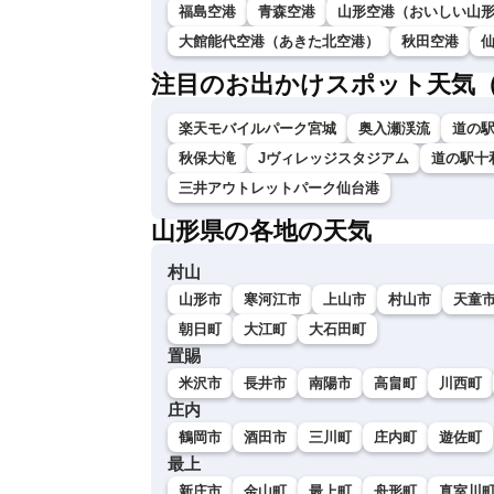
福島空港
青森空港
山形空港（おいしい山
大館能代空港（あきた北空港）
秋田空港
注目のお出かけスポット天気
楽天モバイルパーク宮城
奥入瀬渓流
道の
秋保大滝
Jヴィレッジスタジアム
道の駅十
三井アウトレットパーク仙台港
山形県の各地の天気
村山
山形市
寒河江市
上山市
村山市
天童
朝日町
大江町
大石田町
置賜
米沢市
長井市
南陽市
高畠町
川西町
庄内
鶴岡市
酒田市
三川町
庄内町
遊佐町
最上
新庄市
金山町
最上町
舟形町
真室川