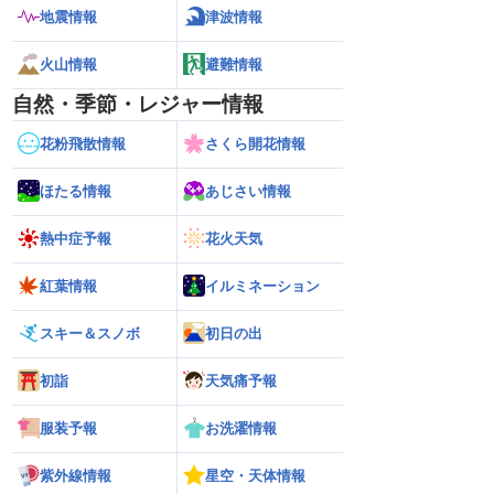
地震情報
津波情報
火山情報
避難情報
自然・季節・レジャー情報
花粉飛散情報
さくら開花情報
ほたる情報
あじさい情報
熱中症予報
花火天気
紅葉情報
イルミネーション
スキー＆スノボ
初日の出
初詣
天気痛予報
服装予報
お洗濯情報
紫外線情報
星空・天体情報