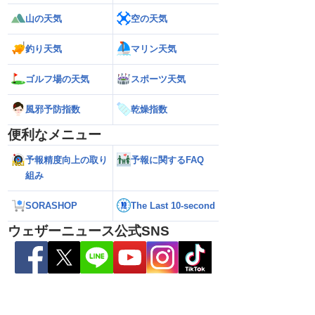
山の天気
空の天気
釣り天気
マリン天気
ゴルフ場の天気
スポーツ天気
風邪予防指数
乾燥指数
便利なメニュー
26】今後の進路は？北日
【台風13号 2026】雨風の影響はいつま
【お盆休みの天気2
予報精度向上の取り
予報に関するFAQ
る可能性も（7日22時
で続く？／ウェザーニュース気象予報士
注意 後半は急な雷
解説（7日22時情報）
組み
SORASHOP
The Last 10-second
ウェザーニュース公式SNS