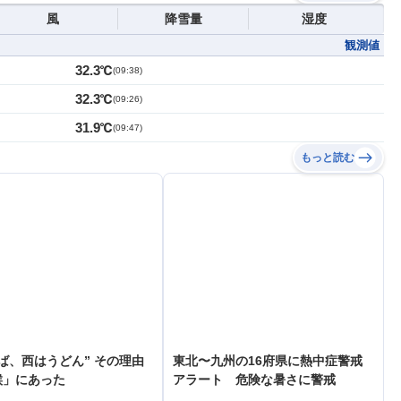
風
降雪量
湿度
観測値
32.3℃
(
09:38
)
32.3℃
(
09:26
)
31.9℃
(
09:47
)
もっと読む
ば、西はうどん” その理由
東北〜九州の16府県に熱中症警戒
候」にあった
アラート 危険な暑さに警戒