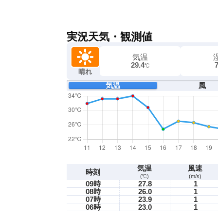
実況天気・観測値
気温
29.4
℃
晴れ
気温
風
気温
風速
時刻
(℃)
(m/s)
09時
27.8
1
08時
26.0
1
07時
23.9
1
06時
23.0
1