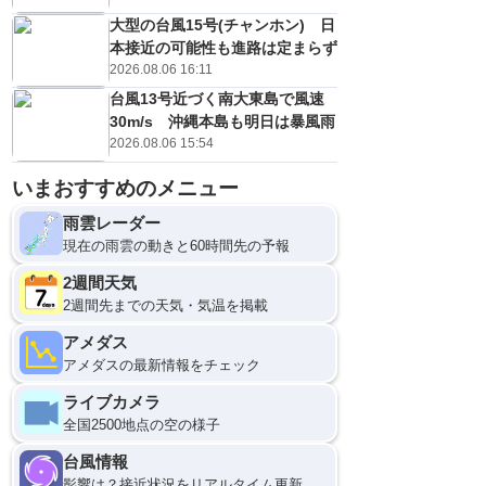
大型の台風15号(チャンホン) 日
本接近の可能性も進路は定まらず
2026.08.06 16:11
台風13号近づく南大東島で風速
30m/s 沖縄本島も明日は暴風雨
2026.08.06 15:54
いまおすすめのメニュー
雨雲レーダー
現在の雨雲の動きと60時間先の予報
2週間天気
2週間先までの天気・気温を掲載
アメダス
アメダスの最新情報をチェック
ライブカメラ
全国2500地点の空の様子
台風情報
影響は？接近状況をリアルタイム更新