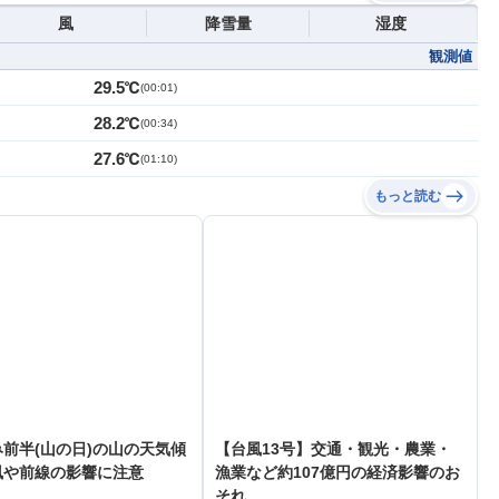
風
降雪量
湿度
観測値
29.5℃
(
00:01
)
28.2℃
(
00:34
)
27.6℃
(
01:10
)
もっと読む
前半(山の日)の山の天気傾
【台風13号】交通・観光・農業・
風や前線の影響に注意
漁業など約107億円の経済影響のお
それ