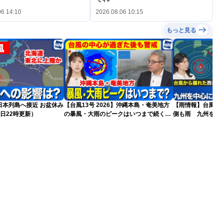
06 14:10
2026.08.06 10:15
もっと見る
島へ接近 お盆休み
【台風13号 2026】沖縄本島・奄美地方
【雨情報】台風か
日22時更新）
の暴風・大雨のピークはいつまで続く？
側も雨 九州を中
（6日18時更新）