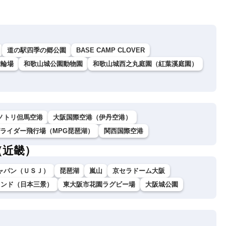
道の駅四季の郷公園
BASE CAMP CLOVER
競輪場
和歌山城公園動物園
和歌山城西之丸庭園（紅葉溪庭園）
ノトリ但馬空港
大阪国際空港（伊丹空港）
グライダー飛行場（MPG琵琶湖）
関西国際空港
（近畿）
ャパン（ＵＳＪ）
琵琶湖
嵐山
京セラドーム大阪
ランド（日本三景）
東大阪市花園ラグビー場
大阪城公園