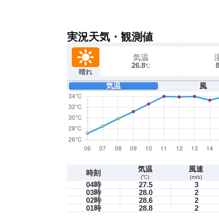
実況天気・観測値
気温
26.8
℃
晴れ
気温
風
気温
風速
時刻
(℃)
(m/s)
04時
27.5
3
03時
28.0
2
02時
28.6
2
01時
28.8
2