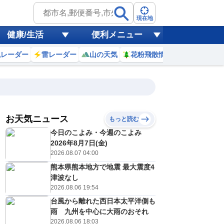
現在地
健康/生活
便利メニュー
風レーダー
雷レーダー
山の天気
花粉飛散情報
世界天気
お天気ニュース
もっと読む
8日(土)
今日のこよみ・今週のこよみ
8
19
20
21
22
23
0
1
2
2026年8月7日(金)
2026.08.07 04:00
熊本県熊本地方で地震 最大震度4
0
0
0
0
0
0
0
0
津波なし
リ
ミリ
ミリ
ミリ
ミリ
ミリ
ミリ
ミリ
ミリ
2026.08.06 19:54
31
30
29
28
28
27
27
26
℃
℃
℃
℃
℃
℃
℃
℃
℃
台風から離れた西日本太平洋側も
雨 九州を中心に大雨のおそれ
1
1
0
0
0
0
0
0
/s
m/s
m/s
m/s
m/s
m/s
m/s
m/s
m/s
2026.08.06 18:03