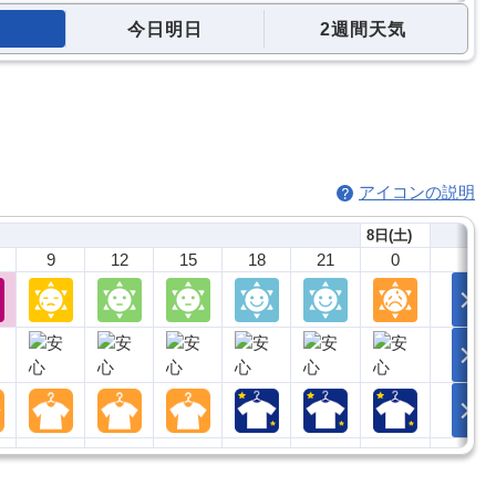
今日明日
2週間天気
アイコンの説明
8日(土)
9
12
15
18
21
0