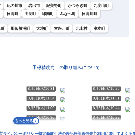
市
紀の川市
岩出市
紀美野町
かつらぎ町
九度山町
町
日高町
由良町
印南町
みなべ町
日高川町
み町
那智勝浦町
太地町
古座川町
北山村
串本町
予報精度向上の取り組みについて
8月6日(木)16:31
8月6日(木)15:25
8月6日(木)11:54
8月6日(木)11:31
8月6日(木)11:00
8月6日(木)10:44
8月6日(木)10:30
8月6日(木)10:29
もっと見る
プライバシーポリシー
特定商取引法の表記
外部送信先
ご利用に際して
よくあ