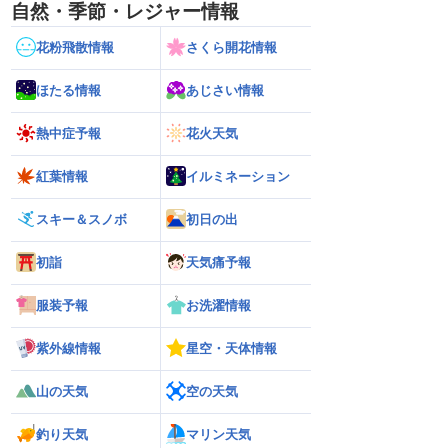
自然・季節・レジャー情報
花粉飛散情報
さくら開花情報
ほたる情報
あじさい情報
熱中症予報
花火天気
紅葉情報
イルミネーション
スキー＆スノボ
初日の出
初詣
天気痛予報
服装予報
お洗濯情報
紫外線情報
星空・天体情報
山の天気
空の天気
釣り天気
マリン天気