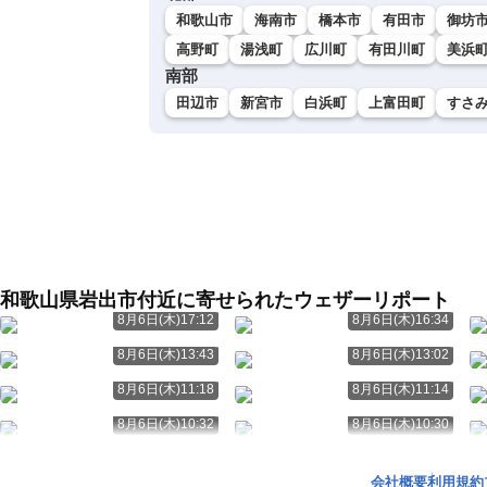
和歌山市
海南市
橋本市
有田市
御坊
高野町
湯浅町
広川町
有田川町
美浜
南部
田辺市
新宮市
白浜町
上富田町
すさ
和歌山県岩出市付近に寄せられたウェザーリポート
8月6日(木)17:12
8月6日(木)16:34
8月6日(木)13:43
8月6日(木)13:02
8月6日(木)11:18
8月6日(木)11:14
8月6日(木)10:32
8月6日(木)10:30
会社概要
利用規約