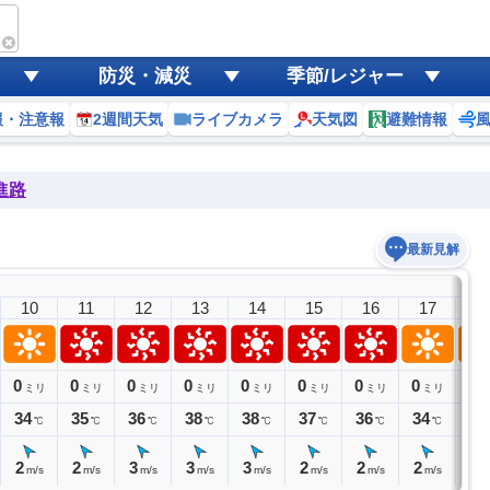
防災・減災
季節/レジャー
報・注意報
2週間天気
ライブカメラ
天気図
避難情報
進路
最新見解
10
11
12
13
14
15
16
17
1
0
0
0
0
0
0
0
0
0
ミリ
ミリ
ミリ
ミリ
ミリ
ミリ
ミリ
ミリ
ミ
34
35
36
38
38
37
36
34
33
℃
℃
℃
℃
℃
℃
℃
℃
2
2
3
3
3
2
2
2
1
m/s
m/s
m/s
m/s
m/s
m/s
m/s
m/s
m