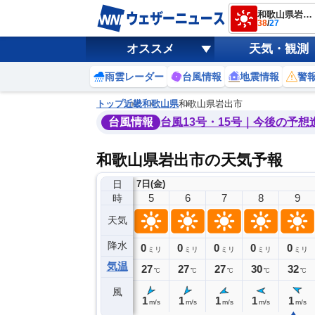
和歌山県岩出市
38
/
27
オススメ
天気・観測
雨雲レーダー
台風情報
地震情報
警
トップ
近畿
和歌山県
和歌山県岩出市
台風情報
台風13号・15号｜今後の予想
和歌山県岩出市の天気予報
日
7日(金)
1
2
3
4
5
6
7
8
9
時
天気
降水
0
0
0
0
0
0
0
0
ミリ
ミリ
ミリ
ミリ
ミリ
ミリ
ミリ
ミリ
ミリ
気温
28
27
27
27
27
27
27
30
32
℃
℃
℃
℃
℃
℃
℃
℃
℃
風
1
1
1
1
1
1
1
1
1
m/s
m/s
m/s
m/s
m/s
m/s
m/s
m/s
m/s