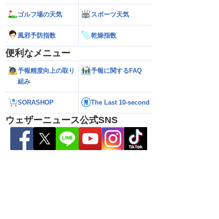
ゴルフ場の天気
スポーツ天気
風邪予防指数
乾燥指数
便利なメニュー
予報精度向上の取り
予報に関するFAQ
組み
SORASHOP
The Last 10-second
ら離れた西日本太平洋
【熊本八代で39℃観測】被災地・熊本へ
【台風15号 202
心に大雨のおそれ
台風による雨風の影響は？
の可能性も進路は定
ウェザーニュース公式SNS
新）