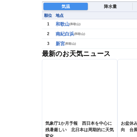
気温
降水量
順位
地点
和歌山
1
(
和歌山
)
南紀白浜
2
(
和歌山
)
新宮
3
(
和歌山
)
最新のお天気ニュース
気象庁1か月予報 西日本を中心に
お盆休み
残暑厳しい 北日本は周期的に天気
向 台
変化