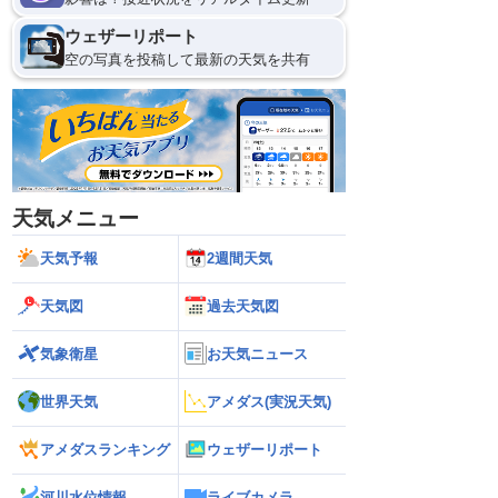
ウェザーリポート
空の写真を投稿して最新の天気を共有
天気メニュー
天気予報
2週間天気
天気図
過去天気図
気象衛星
お天気ニュース
世界天気
アメダス(実況天気)
アメダスランキング
ウェザーリポート
河川水位情報
ライブカメラ