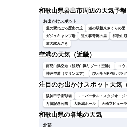
和歌山県岩出市周辺の天気予報
お出かけスポット
道の駅ねごろ歴史の丘
道の駅根来さくらの里
ガジュキャンプ場
道の駅青洲の里
和歌山
道の駅みさき
空港の天気（近畿）
南紀白浜空港（熊野白浜リゾート空港）
コウ
神戸空港（マリンエア）
びわ湖ＭPPG パラ
注目のお出かけスポット天気
阪神甲子園球場
ユニバーサル・スタジオ・ジ
万博記念公園
大阪城ホール
天橋立ビュー
和歌山県の各地の天気
北部