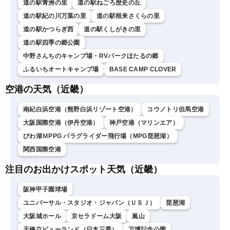
道の駅青洲の里
道の駅ねごろ歴史の丘
道の駅紀の川万葉の里
道の駅根来さくらの里
道の駅かつらぎ西
道の駅くしがきの里
道の駅四季の郷公園
中野さんちのキャンプ場・RVパークほたるの郷
ふるいちオートキャンプ場
BASE CAMP CLOVER
空港の天気（近畿）
南紀白浜空港（熊野白浜リゾート空港）
コウノトリ但馬空港
大阪国際空港（伊丹空港）
神戸空港（マリンエア）
びわ湖ＭPPG パラグライダー飛行場（MPG琵琶湖）
関西国際空港
注目のお出かけスポット天気（近畿）
阪神甲子園球場
ユニバーサル・スタジオ・ジャパン（ＵＳＪ）
琵琶湖
大阪城ホール
京セラドーム大阪
嵐山
天橋立ビューランド（日本三景）
万博記念公園