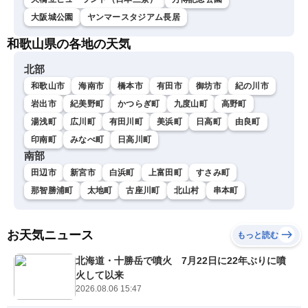
大阪城公園
ヤンマースタジアム長居
和歌山県の各地の天気
北部
和歌山市
海南市
橋本市
有田市
御坊市
紀の川市
岩出市
紀美野町
かつらぎ町
九度山町
高野町
湯浅町
広川町
有田川町
美浜町
日高町
由良町
印南町
みなべ町
日高川町
南部
田辺市
新宮市
白浜町
上富田町
すさみ町
那智勝浦町
太地町
古座川町
北山村
串本町
お天気ニュース
もっと読む
北海道・十勝岳で噴火 7月22日に22年ぶりに噴
火して以来
2026.08.06 15:47