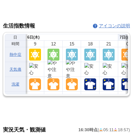
生活指数情報
アイコンの説明
日
6日(木)
7日(金)
9
12
15
18
21
0
時間
熱中症
天気痛
洗濯
実況天気・観測値
16:30時点
(
05:11
18:57
)