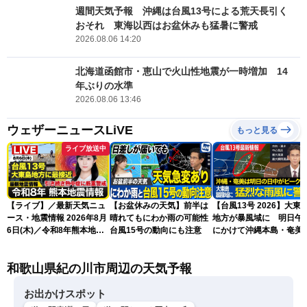
週間天気予報 沖縄は台風13号による荒天長引く
おそれ 東海以西はお盆休みも猛暑に警戒
2026.08.06 14:20
北海道函館市・恵山で火山性地震が一時増加 14
年ぶりの水準
2026.08.06 13:46
ウェザーニュースLiVE
もっと見る
ライブ放送中
【ライブ】／最新天気ニュ
【お盆休みの天気】前半は
【台風13号 2026】大東
ース・地震情報 2026年8月
晴れてもにわか雨の可能性
地方が暴風域に 明日午
6日(木)／令和8年熊本地震
台風15号の動向にも注意
にかけて沖縄本島・奄美
情報／台風13号が大東島地
過する見込み 早めの備
方に最接近〈ウェザーニュ
を ※8月6日10時更新
和歌山県紀の川市周辺の天気予報
ースLiVEアフタヌーン・青
原桃香／本田竜也〉
お出かけスポット