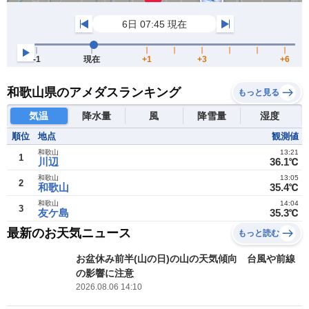
和歌山県のアメダスランキング
もっと見る
気温
降水量
風
降雪量
湿度
順位
地点
観測値
和歌山
13:21
1
川辺
36.1℃
和歌山
13:05
2
和歌山
35.4℃
和歌山
14:04
3
友ケ島
35.3℃
最新のお天気ニュース
もっと読む
お盆休み前半(山の日)の山の天気傾向 台風や前線
の影響に注意
2026.08.06 14:10