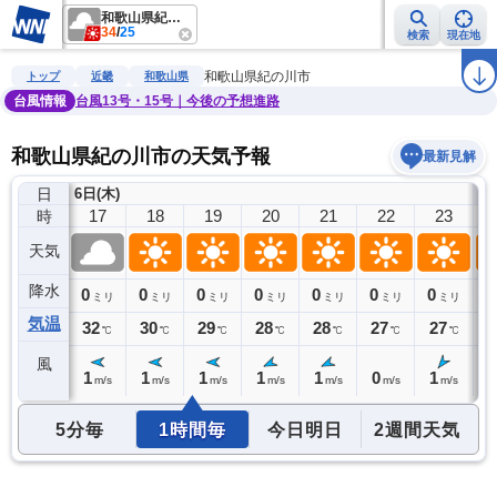
和歌山県紀の川市
34
/
25
検索
現在地
雨雲レーダー
台風情報
地震情報
警報・注意報
2週間天気
ラ
和歌山県紀の川市
トップ
近畿
和歌山県
台風情報
台風13号・15号｜今後の予想進路
和歌山県紀の川市の天気予報
最新見解
日
6日(木)
7
16
17
18
19
20
21
22
23
時
天気
降水
0
0
0
0
0
0
0
0
0
ミリ
ミリ
ミリ
ミリ
ミリ
ミリ
ミリ
ミリ
気温
34
32
30
29
28
28
27
27
2
℃
℃
℃
℃
℃
℃
℃
℃
風
2
1
1
1
1
1
0
1
0
m/s
m/s
m/s
m/s
m/s
m/s
m/s
m/s
5分毎
1時間毎
今日明日
2週間天気