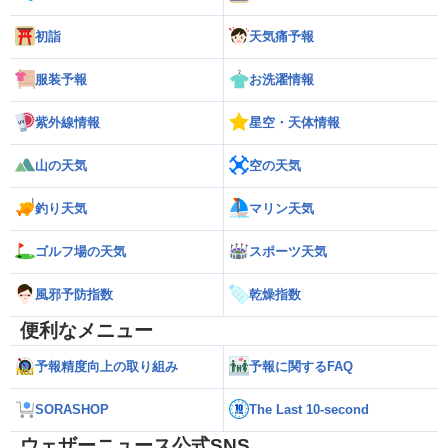
初詣
天気痛予報
服装予報
お洗濯情報
紫外線情報
星空・天体情報
山の天気
空の天気
釣り天気
マリン天気
ゴルフ場の天気
スポーツ天気
風邪予防指数
乾燥指数
便利なメニュー
予報精度向上の取り組み
予報に関するFAQ
SORASHOP
The Last 10-second
ウェザーニュース公式SNS