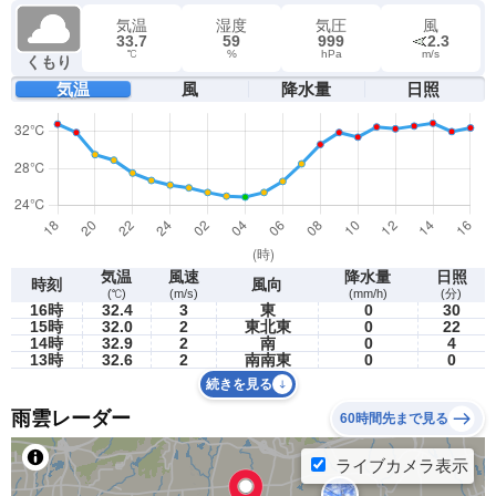
気温
湿度
気圧
風
33.7
59
999
2.3
℃
%
hPa
m/s
くもり
気温
風
降水量
日照
気温
風速
降水量
日照
時刻
風向
(℃)
(m/s)
(mm/h)
(分)
16時
32.4
3
東
0
30
15時
32.0
2
東北東
0
22
14時
32.9
2
南
0
4
13時
32.6
2
南南東
0
0
続きを見る
雨雲レーダー
60時間先まで見る