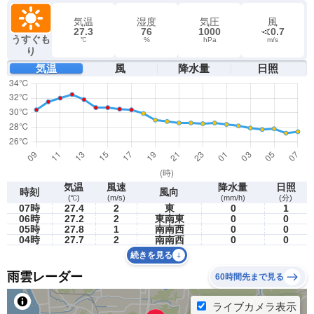
気温
湿度
気圧
風
27.3
76
1000
0.7
うすぐも
℃
%
hPa
m/s
り
気温
風
降水量
日照
気温
風速
降水量
日照
時刻
風向
(℃)
(m/s)
(mm/h)
(分)
07時
27.4
2
東
0
1
06時
27.2
2
東南東
0
0
05時
27.8
1
南南西
0
0
04時
27.7
2
南南西
0
0
続きを見る
雨雲レーダー
60時間先まで見る