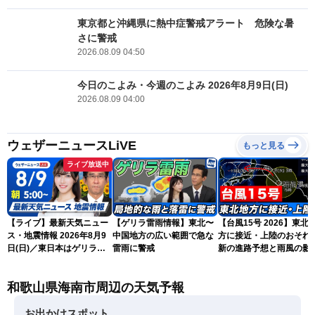
東京都と沖縄県に熱中症警戒アラート 危険な暑
さに警戒
2026.08.09 04:50
今日のこよみ・今週のこよみ 2026年8月9日(日)
2026.08.09 04:00
ウェザーニュースLiVE
もっと見る
ライブ放送中
【ライブ】最新天気ニュー
【ゲリラ雷雨情報】東北〜
【台風15号 2026】東北
ス・地震情報 2026年8月9
中国地方の広い範囲で急な
方に接近・上陸のおそれ 
日(日)／東日本はゲリラ雷
雷雨に警戒
新の進路予想と雨風の影
雨に注意 沖縄は引き続き
（9日6時更新）
暴風雨に警戒〈ウェザーニ
和歌山県海南市周辺の天気予報
ュースLiVEモーニング・魚
住茉由／山口剛央〉
お出かけスポット