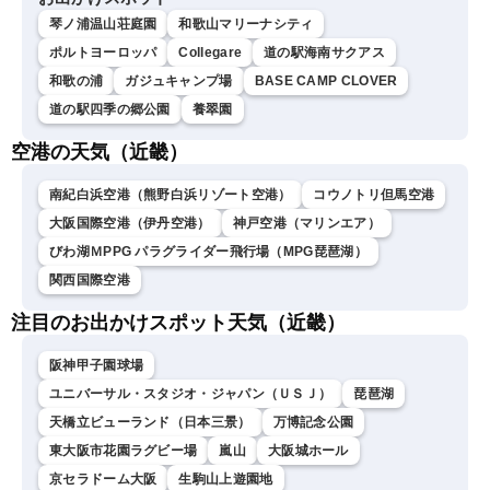
琴ノ浦温山荘庭園
和歌山マリーナシティ
ポルトヨーロッパ
Collegare
道の駅海南サクアス
和歌の浦
ガジュキャンプ場
BASE CAMP CLOVER
道の駅四季の郷公園
養翠園
空港の天気（近畿）
南紀白浜空港（熊野白浜リゾート空港）
コウノトリ但馬空港
大阪国際空港（伊丹空港）
神戸空港（マリンエア）
びわ湖ＭPPG パラグライダー飛行場（MPG琵琶湖）
関西国際空港
注目のお出かけスポット天気（近畿）
阪神甲子園球場
ユニバーサル・スタジオ・ジャパン（ＵＳＪ）
琵琶湖
天橋立ビューランド（日本三景）
万博記念公園
東大阪市花園ラグビー場
嵐山
大阪城ホール
京セラドーム大阪
生駒山上遊園地