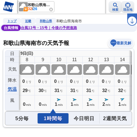
和歌山県海南市
32
/
26
検索
現在地
雨雲レーダー
台風情報
地震情報
警報・注意報
2週間天気
ラ
和歌山県海南市
トップ
近畿
和歌山県
台風情報
台風13号・15号｜今後の予想進路
和歌山県海南市の天気予報
最新見解
日
9日(日)
7
8
9
10
11
12
13
14
時
天気
降水
0
0
0
0
0
0
0
0
0
ミリ
ミリ
ミリ
ミリ
ミリ
ミリ
ミリ
ミリ
気温
27
29
30
31
31
31
32
32
3
℃
℃
℃
℃
℃
℃
℃
℃
風
0
0
0
1
1
1
2
1
1
m/s
m/s
m/s
m/s
m/s
m/s
m/s
m/s
5分毎
1時間毎
今日明日
2週間天気