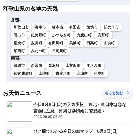
和歌山県の各地の天気
北部
和歌山市
海南市
橋本市
有田市
御坊市
紀の川市
岩出市
紀美野町
かつらぎ町
九度山町
高野町
湯浅町
広川町
有田川町
美浜町
日高町
由良町
印南町
みなべ町
日高川町
南部
田辺市
新宮市
白浜町
上富田町
すさみ町
那智勝浦町
太地町
古座川町
北山村
串本町
お天気ニュース
もっと読む
今日8月9日(日)の天気予報 東北・東日本は急な
雷雨に注意 沖縄は暴風雨に警戒続く
2026.08.09 05:30
ひと目でわかる今日の傘マップ 8月9日(日)