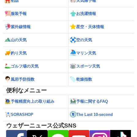
初詣
天気痛予報
服装予報
お洗濯情報
紫外線情報
星空・天体情報
山の天気
空の天気
釣り天気
マリン天気
ゴルフ場の天気
スポーツ天気
風邪予防指数
乾燥指数
便利なメニュー
予報精度向上の取り組み
予報に関するFAQ
SORASHOP
The Last 10-second
ウェザーニュース公式SNS