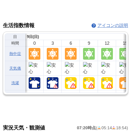
生活指数情報
アイコンの説明
日
9日(日)
0
3
6
9
12
15
時間
熱中症
天気痛
洗濯
実況天気・観測値
07:20時点
(
05:14
18:54
)