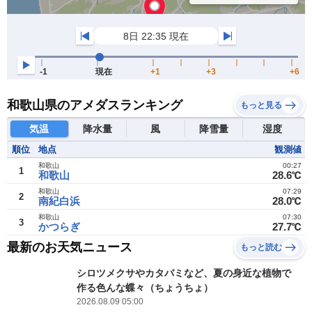
和歌山県のアメダスランキング
もっと見る
気温
降水量
風
降雪量
湿度
順位
地点
観測値
和歌山
00:27
1
和歌山
28.6℃
和歌山
07:29
2
南紀白浜
28.0℃
和歌山
07:30
3
かつらぎ
27.7℃
最新のお天気ニュース
もっと読む
シロツメクサやカタバミなど、夏の身近な植物で
作る色んな蝶々（ちょうちょ）
2026.08.09 05:00