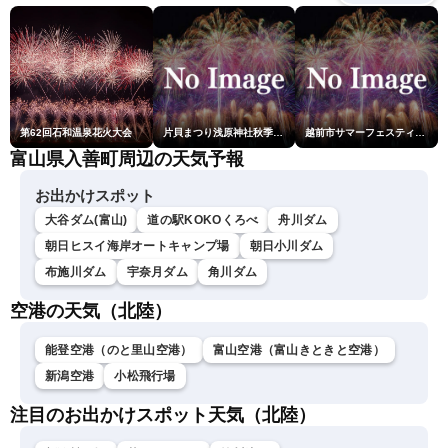
第62回石和温泉花火大会
片貝まつり浅原神社秋季例大祭奉納大煙火
越前市サマーフェスティバル花火大会
富山県入善町周辺の天気予報
お出かけスポット
大谷ダム(富山)
道の駅KOKOくろべ
舟川ダム
朝日ヒスイ海岸オートキャンプ場
朝日小川ダム
布施川ダム
宇奈月ダム
角川ダム
空港の天気（北陸）
能登空港（のと里山空港）
富山空港（富山きときと空港）
新潟空港
小松飛行場
注目のお出かけスポット天気（北陸）