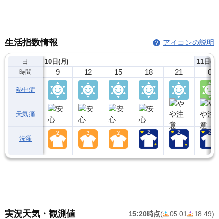
生活指数情報
アイコンの説明
日
10日(月)
11日(火
9
12
15
18
21
0
時間
熱中症
天気痛
洗濯
実況天気・観測値
15:20時点
(
05:01
18:49
)