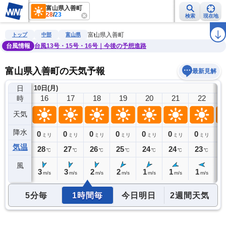
富山県入善町
28
/
23
検索
現在地
雨雲レーダー
台風情報
地震情報
警報・注意報
2週間天気
ラ
富山県入善町
トップ
中部
富山県
台風情報
台風13号・15号・16号｜今後の予想進路
富山県入善町の天気予報
最新見解
日
10日(月)
15
16
17
18
19
20
21
22
時
天気
降水
0
0
0
0
0
0
0
0
0
ミリ
ミリ
ミリ
ミリ
ミリ
ミリ
ミリ
ミリ
気温
28
28
27
26
25
24
24
23
2
℃
℃
℃
℃
℃
℃
℃
℃
風
3
3
3
2
2
1
1
1
1
m/s
m/s
m/s
m/s
m/s
m/s
m/s
m/s
5分毎
1時間毎
今日明日
2週間天気