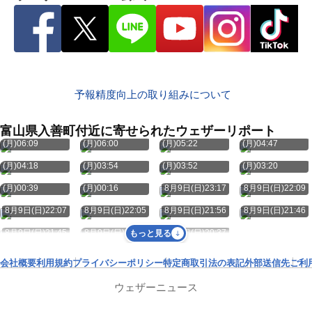
予報精度向上の取り組みについて
富山県入善町付近に寄せられたウェザーリポート
8月10日
8月10日
8月10日
8月10日
(月)06:09
(月)06:00
(月)05:22
(月)04:47
8月10日
8月10日
8月10日
8月10日
(月)04:18
(月)03:54
(月)03:52
(月)03:20
8月10日
8月10日
(月)00:39
(月)00:16
8月9日(日)23:17
8月9日(日)22:09
8月9日(日)22:07
8月9日(日)22:05
8月9日(日)21:56
8月9日(日)21:46
8月9日(日)21:45
8月9日(日)21:30
8月9日(日)20:37
もっと見る
会社概要
利用規約
プライバシーポリシー
特定商取引法の表記
外部送信先
ご利
ウェザーニュース