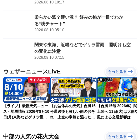
2026.08.10 10:17
柔らかい派？硬い派？ 好みの桃が一目でわか
る“桃チャート”
2026.08.10 05:10
関東や東海、近畿などでゲリラ雷雨 週明けも空
の変化に注意
2026.08.10 07:15
ウェザーニュースLiVE
もっと見る
ライブ放送中
【ライブ】最新天気ニュー
【お盆休みの天気】台風15
【台風15号 2026年】関
ス・地震情報 2026年8月10
号通過後も激しい雨のおそ
上陸へ 11日(火)は大雨や
日(月)東海などゲリラ雷雨
れ 上空の寒気と湿った空
風による交通影響は
に注意 東北や関東は早めの
気でゲリラ雷雨に注意
台風対策を〈ウェザーニュ
ースLiVEアフタヌーン・戸
中部の人気の花火大会
もっと見る
北美月／宇野沢達也〉