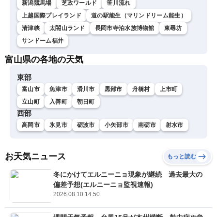
新潟競馬場
芝政ワールド
笹川流れ
上越国際プレイランド
道の駅能生（マリンドリーム能生）
清津峡
太閤山ランド
長岡市寺泊水族博物館
東尋坊
サンドーム福井
富山県の各地の天気
東部
富山市
魚津市
滑川市
黒部市
舟橋村
上市町
立山町
入善町
朝日町
西部
高岡市
氷見市
砺波市
小矢部市
南砺市
射水市
お天気ニュース
もっと読む
冬にかけてエルニーニョ現象が継続 過去最大の
偏差予想(エルニーニョ監視速報)
2026.08.10 14:50