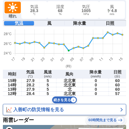
気温
湿度
気圧
風
28.3
68
1005
4.8
℃
%
hPa
m/s
晴れ
気温
風
降水量
日照
気温
風速
降水量
日照
時刻
風向
(℃)
(m/s)
(mm/h)
(分)
15時
27.9
5
北北東
0
60
14時
28.2
5
北北東
0
60
13時
27.9
5
北
0
60
12時
28.4
5
北北東
0
57
続きを見る
入善町の防災情報を見る
雨雲レーダー
60時間先まで見る