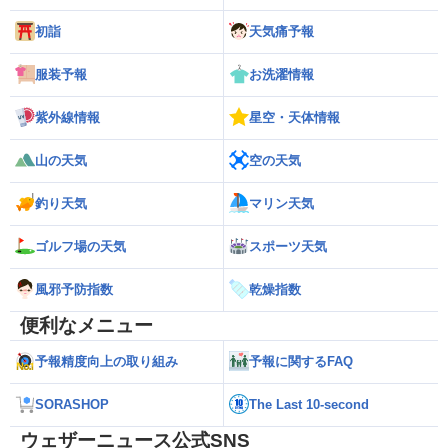
初詣
天気痛予報
服装予報
お洗濯情報
紫外線情報
星空・天体情報
山の天気
空の天気
釣り天気
マリン天気
ゴルフ場の天気
スポーツ天気
風邪予防指数
乾燥指数
便利なメニュー
予報精度向上の取り組み
予報に関するFAQ
SORASHOP
The Last 10-second
ウェザーニュース公式SNS