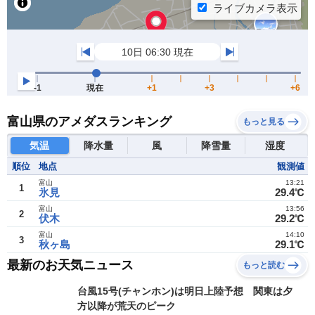
富山県のアメダスランキング
もっと見る
気温
降水量
風
降雪量
湿度
順位
地点
観測値
富山
13:21
1
氷見
29.4℃
富山
13:56
2
伏木
29.2℃
富山
14:10
3
秋ヶ島
29.1℃
最新のお天気ニュース
もっと読む
台風15号(チャンホン)は明日上陸予想 関東は夕
方以降が荒天のピーク