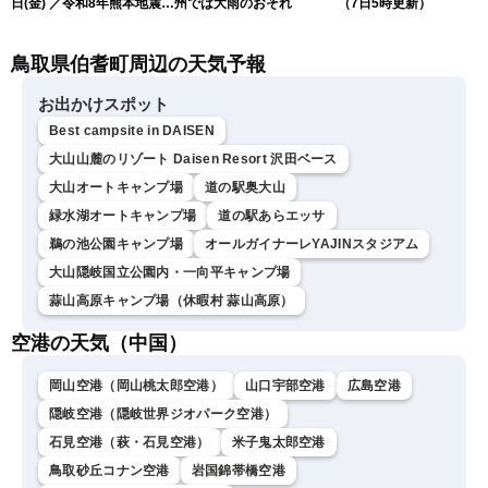
日(金) ／令和8年熊本地震情
州では大雨のおそれ
（7日5時更新）
報 〈ウェザーニュース
LiVEサンシャイン・松本真
鳥取県伯耆町周辺の天気予報
央・江川清音／有賀哲夫〉
お出かけスポット
Best campsite in DAISEN
大山山麓のリゾート Daisen Resort 沢田ベース
大山オートキャンプ場
道の駅奥大山
緑水湖オートキャンプ場
道の駅あらエッサ
鵜の池公園キャンプ場
オールガイナーレYAJINスタジアム
大山隠岐国立公園内・一向平キャンプ場
蒜山高原キャンプ場（休暇村 蒜山高原）
空港の天気（中国）
岡山空港（岡山桃太郎空港）
山口宇部空港
広島空港
隠岐空港（隠岐世界ジオパーク空港）
石見空港（萩・石見空港）
米子鬼太郎空港
鳥取砂丘コナン空港
岩国錦帯橋空港