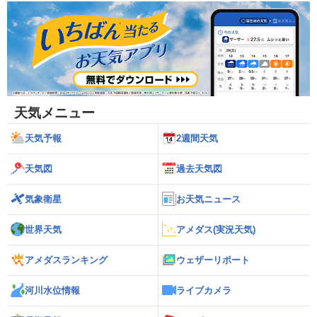
天気メニュー
天気予報
2週間天気
天気図
過去天気図
気象衛星
お天気ニュース
世界天気
アメダス(実況天気)
アメダスランキング
ウェザーリポート
河川水位情報
ライブカメラ