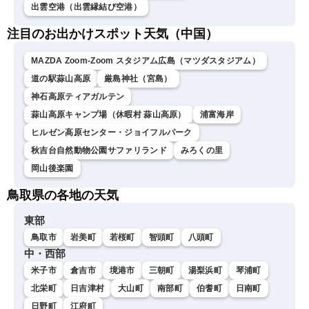
出雲空港（出雲縁結び空港）
注目のお出かけスポット天気（中国）
MAZDA Zoom-Zoom スタジアム広島（マツダスタジアム）
道の駅蒜山高原
厳島神社（宮島）
神石高原ティアガルテン
蒜山高原キャンプ場（休暇村 蒜山高原）
浦富海岸
ヒルゼン高原センター・ジョイフルパーク
秋吉台自然動物公園サファリランド
みろくの里
岡山後楽園
鳥取県の各地の天気
東部
鳥取市
岩美町
若桜町
智頭町
八頭町
中・西部
米子市
倉吉市
境港市
三朝町
湯梨浜町
琴浦町
北栄町
日吉津村
大山町
南部町
伯耆町
日南町
日野町
江府町