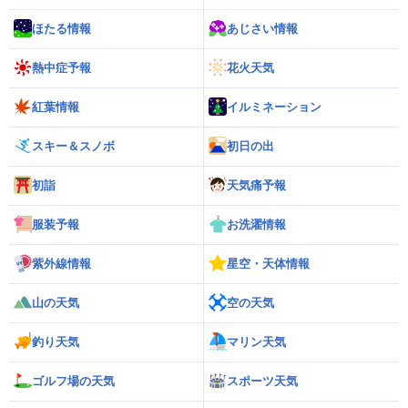
ほたる情報
あじさい情報
熱中症予報
花火天気
紅葉情報
イルミネーション
スキー＆スノボ
初日の出
初詣
天気痛予報
服装予報
お洗濯情報
紫外線情報
星空・天体情報
山の天気
空の天気
釣り天気
マリン天気
ゴルフ場の天気
スポーツ天気