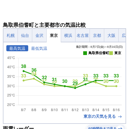
鳥取県伯耆町と主要都市の気温比較
札幌
仙台
金沢
東京
横浜
名古屋
京都
大阪
広
集計期間：8月7日(金)～8月16日(日)
最高気温
最低気温
鳥取県伯耆町
東京
東京の天気を見る
雨雲レーダー
60時間先まで見る