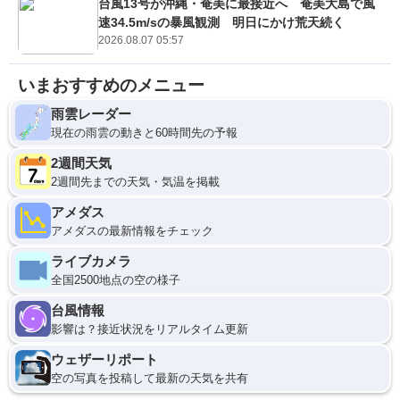
台風13号が沖縄・奄美に最接近へ 奄美大島で風
速34.5m/sの暴風観測 明日にかけ荒天続く
2026.08.07 05:57
いまおすすめのメニュー
雨雲レーダー
現在の雨雲の動きと60時間先の予報
2週間天気
2週間先までの天気・気温を掲載
アメダス
アメダスの最新情報をチェック
ライブカメラ
全国2500地点の空の様子
台風情報
影響は？接近状況をリアルタイム更新
ウェザーリポート
空の写真を投稿して最新の天気を共有