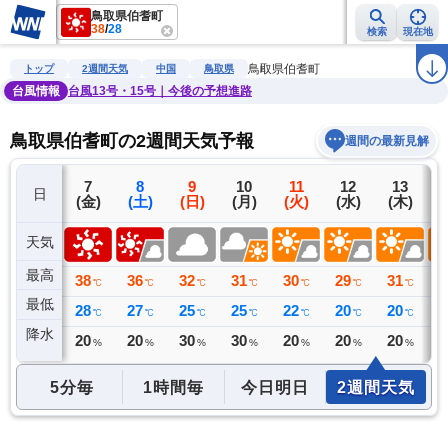
鳥取県伯耆町
38
/
28
検索
現在地
雨雲レーダー
台風情報
地震情報
警報・注意報
2週間天気
ラ
鳥取県伯耆町
トップ
2週間天気
中国
鳥取県
台風情報
台風13号・15号｜今後の予想進路
鳥取県伯耆町の2週間天気予報
週間の最新見解
6
7
8
9
10
11
12
13
日
(木)
(金)
(土)
(日)
(月)
(火)
(水)
(木)
(
天気
最高
34
38
36
32
31
30
29
31
3
℃
℃
℃
℃
℃
℃
℃
℃
最低
25
28
27
25
25
22
20
20
2
℃
℃
℃
℃
℃
℃
℃
℃
降水
0
20
20
30
30
20
20
20
2
ミリ
%
%
%
%
%
%
%
5分毎
1時間毎
今日明日
2週間天気