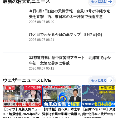
最新のお天気ニュース
もっと読む
今日8月7日(金)の天気予報 台風13号が沖縄や奄
美を直撃 西、東日本の太平洋側で強雨注意
2026.08.07 05:40
ひと目でわかる今日の傘マップ 8月7日(金)
2026.08.07 06:21
33都道府県に熱中症警戒アラート 北海道では今
年初 危険な暑さに警戒
2026.08.07 05:12
ウェザーニュースLiVE
もっと見る
ライブ放送中
【ライブ】最新天気ニュー
【雨情報】西〜東日本太平
【台風15号 2026】来週
ス・地震情報 2026年8月7
洋側は台風の影響で強雨 九
頃に北日本に接近のおそ