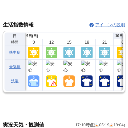
生活指数情報
アイコンの説明
日
9日(日)
10日(月
9
12
15
18
21
0
時間
熱中症
天気痛
洗濯
実況天気・観測値
17:10時点
(
05:19
19:04
)