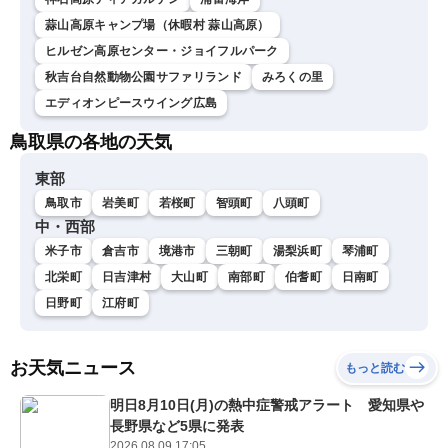
蒜山高原キャンプ場（休暇村 蒜山高原）
ヒルゼン高原センター・ジョイフルパーク
秋吉台自然動物公園サファリランド
みろくの里
エディオンピースウイング広島
鳥取県の各地の天気
東部
鳥取市
岩美町
若桜町
智頭町
八頭町
中・西部
米子市
倉吉市
境港市
三朝町
湯梨浜町
琴浦町
北栄町
日吉津村
大山町
南部町
伯耆町
日南町
日野町
江府町
お天気ニュース
もっと読む
明日8月10日(月)の熱中症警戒アラート 愛知県や
長野県など5県に発表
2026.08.09 17:05