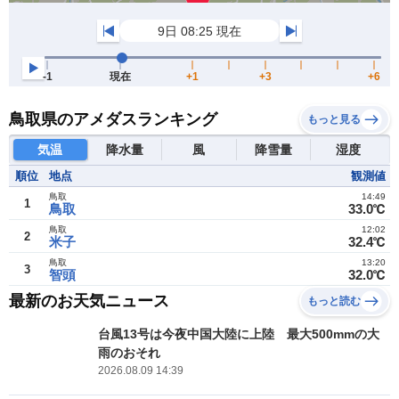
鳥取県のアメダスランキング
もっと見る
気温
降水量
風
降雪量
湿度
順位
地点
観測値
鳥取
14:49
1
鳥取
33.0℃
鳥取
12:02
2
米子
32.4℃
鳥取
13:20
3
智頭
32.0℃
最新のお天気ニュース
もっと読む
台風13号は今夜中国大陸に上陸 最大500mmの大
雨のおそれ
2026.08.09 14:39