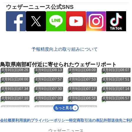
ウェザーニュース公式SNS
予報精度向上の取り組みについて
鳥取県南部町付近に寄せられたウェザーリポート
8月9日(日)08:26
8月9日(日)08:13
8月9日(日)08:09
8月9日(日)08:07
8月9日(日)08:00
8月9日(日)07:57
8月9日(日)07:53
8月9日(日)07:51
8月9日(日)07:34
8月9日(日)07:30
8月9日(日)07:17
8月9日(日)07:14
8月9日(日)07:10
8月9日(日)07:08
8月9日(日)06:58
8月9日(日)06:57
8月9日(日)06:47
8月9日(日)06:40
8月9日(日)06:32
もっと見る
会社概要
利用規約
プライバシーポリシー
特定商取引法の表記
外部送信先
ご利
ウェザーニュース