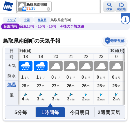
鳥取県南部町
33
/
25
検索
現在地
雨雲レーダー
台風情報
地震情報
警報・注意報
2週間天気
ラ
鳥取県南部町
トップ
中国
鳥取県
台風情報
台風13号・15号・16号｜今後の予想進路
鳥取県南部町の天気予報
最新見解
日
9日(日)
10日(月)
17
18
19
20
21
22
23
0
時
天気
降水
0
1
1
0
0
0
0
0
0
ミリ
ミリ
ミリ
ミリ
ミリ
ミリ
ミリ
ミリ
気温
29
28
27
27
26
26
25
25
2
℃
℃
℃
℃
℃
℃
℃
℃
風
4
4
3
3
3
2
2
2
1
m/s
m/s
m/s
m/s
m/s
m/s
m/s
m/s
5分毎
1時間毎
今日明日
2週間天気