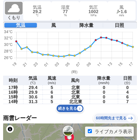
気温
湿度
気圧
風
29.2
77
1002
1.6
℃
%
hPa
m/s
くもり
気温
風
降水量
日照
気温
風速
降水量
日照
時刻
風向
(℃)
(m/s)
(mm/h)
(分)
17時
29.4
5
北東
0
0
16時
29.9
6
北東
0
4
15時
30.6
8
北東
0
6
14時
31.3
5
北北東
0
7
続きを見る
雨雲レーダー
60時間先まで見る