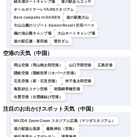
緑水湖オートキャンプ場
道の駅あらエッサ
オールガイナーレYAJINスタジアム
Best campsite in DAISEN
道の駅奥大山
大山山麓のリゾート Daisen Resort 沢田ベース
鵜の池公園キャンプ場
大山オートキャンプ場
道の駅広瀬・富田城
菅沢ダム
空港の天気（中国）
岡山空港（岡山桃太郎空港）
山口宇部空港
広島空港
隠岐空港（隠岐世界ジオパーク空港）
石見空港（萩・石見空港）
米子鬼太郎空港
鳥取砂丘コナン空港
岩国錦帯橋空港
出雲空港（出雲縁結び空港）
注目のお出かけスポット天気（中国）
MAZDA Zoom-Zoom スタジアム広島（マツダスタジアム）
道の駅蒜山高原
厳島神社（宮島）
神石高原ティアガルテン
浦富海岸