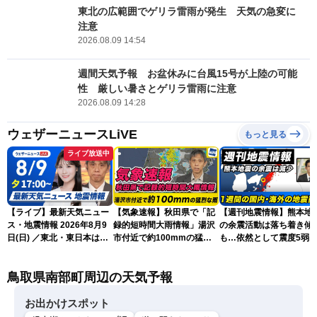
東北の広範囲でゲリラ雷雨が発生 天気の急変に
注意
2026.08.09 14:54
週間天気予報 お盆休みに台風15号が上陸の可能
性 厳しい暑さとゲリラ雷雨に注意
2026.08.09 14:28
ウェザーニュースLiVE
もっと見る
ライブ放送中
【ライブ】最新天気ニュー
【気象速報】秋田県で「記
【週刊地震情報】熊本地
ス・地震情報 2026年8月9
録的短時間大雨情報」湯沢
の余震活動は落ち着き傾
日(日) ／東北・東日本は急
市付近で約100mmの猛烈
も…依然として震度5弱
な雷雨に注意〈ウェザーニ
な雨
戒
ュースLiVEイブニング・戸
鳥取県南部町周辺の天気予報
北美月／芳野達郎〉
お出かけスポット