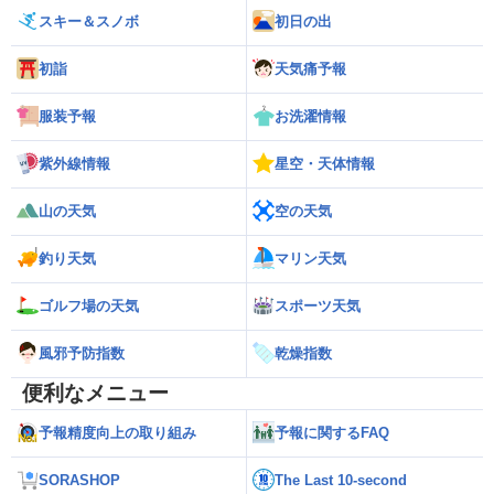
スキー＆スノボ
初日の出
初詣
天気痛予報
服装予報
お洗濯情報
紫外線情報
星空・天体情報
山の天気
空の天気
釣り天気
マリン天気
ゴルフ場の天気
スポーツ天気
風邪予防指数
乾燥指数
便利なメニュー
予報精度向上の取り組み
予報に関するFAQ
SORASHOP
The Last 10-second