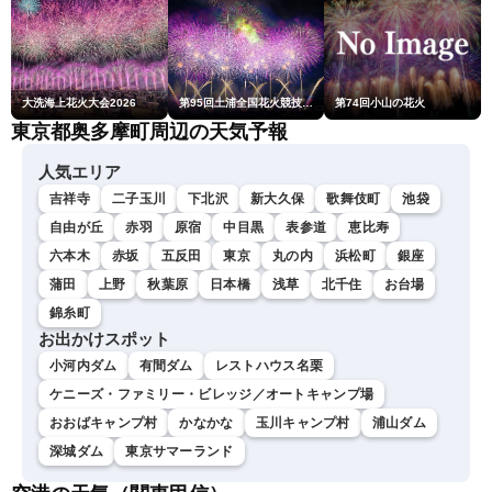
大洗海上花火大会2026
第95回土浦全国花火競技大会
第74回小山の花火
東京都奥多摩町周辺の天気予報
人気エリア
吉祥寺
二子玉川
下北沢
新大久保
歌舞伎町
池袋
自由が丘
赤羽
原宿
中目黒
表参道
恵比寿
六本木
赤坂
五反田
東京
丸の内
浜松町
銀座
蒲田
上野
秋葉原
日本橋
浅草
北千住
お台場
錦糸町
お出かけスポット
小河内ダム
有間ダム
レストハウス名栗
ケニーズ・ファミリー・ビレッジ／オートキャンプ場
おおばキャンプ村
かなかな
玉川キャンプ村
浦山ダム
深城ダム
東京サマーランド