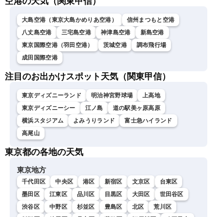
空港の天気（関東甲信）
大島空港（東京大島かめりあ空港）
信州まつもと空港
八丈島空港
三宅島空港
神津島空港
新島空港
東京国際空港（羽田空港）
茨城空港
調布飛行場
成田国際空港
注目のお出かけスポット天気（関東甲信）
東京ディズニーランド
明治神宮野球場
上高地
東京ディズニーシー
江ノ島
道の駅美ヶ原高原
横浜スタジアム
よみうりランド
富士急ハイランド
高尾山
東京都の各地の天気
東京地方
千代田区
中央区
港区
新宿区
文京区
台東区
墨田区
江東区
品川区
目黒区
大田区
世田谷区
渋谷区
中野区
杉並区
豊島区
北区
荒川区