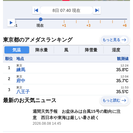
東京都のアメダスランキング
もっと見る
気温
降水量
風
降雪量
湿度
順位
地点
観測値
東京
12:24
1
練馬
35.8℃
東京
12:04
2
府中
35.7℃
東京
11:53
3
八王子
35.5℃
最新のお天気ニュース
もっと読む
週間天気予報 お盆休みは台風15号の動向に注
意 西日本や東海は厳しい暑さ続く
2026.08.08 14:45