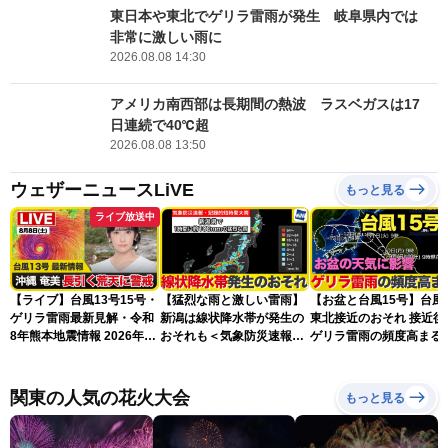
東日本や東北でゲリラ雷雨が発生 岐阜県内では
非常に激しい雨に
2026.08.08 14:30
アメリカ南西部は長期間の熱波 ラスベガスは17
日連続で40℃超
2026.08.08 13:50
ウェザーニュースLiVE
もっと見る
ライブ放送中
【ライブ】台風13号15号・
【猛烈な雨と激しい雷雨】
【お盆と台風15号】台風
ゲリラ雷雨最新見解・令和
新潟は線状降水帯が発生の
東北接近のおそれ 接近後
8年熊本地震情報 2026年8
おそれも＜気象防災速報・
ゲリラ雷雨の頻度高まる
月8日(土)〈ウェザーニュー
記録的短時間大雨＞
スLiVEアフタヌーン・山岸
愛梨／芳野達郎〉最新天気
関東の人気の花火大会
もっと見る
ニュース・地震情報