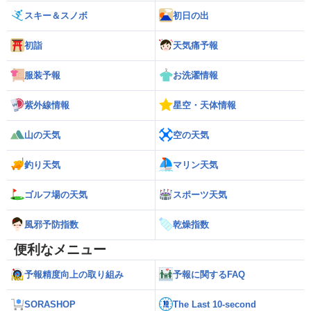
スキー＆スノボ
初日の出
初詣
天気痛予報
服装予報
お洗濯情報
紫外線情報
星空・天体情報
山の天気
空の天気
釣り天気
マリン天気
ゴルフ場の天気
スポーツ天気
風邪予防指数
乾燥指数
便利なメニュー
予報精度向上の取り組み
予報に関するFAQ
SORASHOP
The Last 10-second