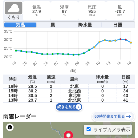
気温
湿度
気圧
風
27.9
67
955
0.7
℃
%
hPa
m/s
くもり
気温
風
降水量
日照
気温
風速
降水量
日照
時刻
風向
(℃)
(m/s)
(mm/h)
(分)
16時
28.5
2
北東
0
17
15時
30.2
1
北北西
0
34
14時
30.5
2
東北東
0
43
13時
29.7
1
北北東
0
41
続きを見る
雨雲レーダー
60時間先まで見る