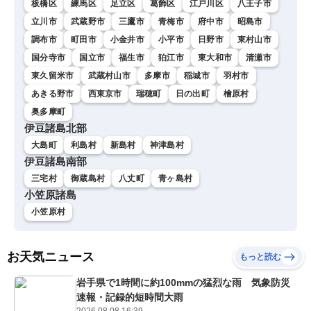
板橋区
練馬区
足立区
葛飾区
江戸川区
八王子市
立川市
武蔵野市
三鷹市
青梅市
府中市
昭島市
調布市
町田市
小金井市
小平市
日野市
東村山市
国分寺市
国立市
福生市
狛江市
東大和市
清瀬市
東久留米市
武蔵村山市
多摩市
稲城市
羽村市
あきる野市
西東京市
瑞穂町
日の出町
檜原村
奥多摩町
伊豆諸島北部
大島町
利島村
新島村
神津島村
伊豆諸島南部
三宅村
御蔵島村
八丈町
青ヶ島村
小笠原諸島
小笠原村
お天気ニュース
もっと読む
岩手県で1時間に約100mmの猛烈な雨 気象防災
速報・記録的短時間大雨