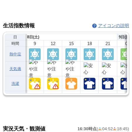
生活指数情報
アイコンの説明
日
8日(土)
9日(日)
9
12
15
18
21
0
時間
熱中症
天気痛
洗濯
実況天気・観測値
16:30時点
(
04:52
18:45
)