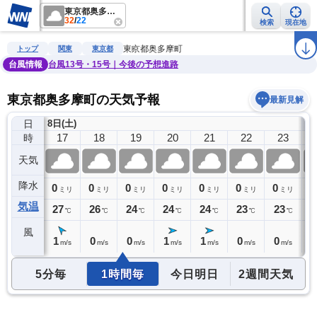
東京都奥多摩町
32
/
22
検索
現在地
雨雲レーダー
台風情報
地震情報
警報・注意報
2週間天気
ラ
東京都奥多摩町
トップ
関東
東京都
台風情報
台風13号・15号｜今後の予想進路
東京都奥多摩町の天気予報
最新見解
日
8日(土)
9
16
17
18
19
20
21
22
23
時
天気
降水
0
0
0
0
0
0
0
0
0
ミリ
ミリ
ミリ
ミリ
ミリ
ミリ
ミリ
ミリ
気温
29
27
26
24
24
24
23
23
2
℃
℃
℃
℃
℃
℃
℃
℃
風
1
1
0
0
1
1
0
0
0
m/s
m/s
m/s
m/s
m/s
m/s
m/s
m/s
5分毎
1時間毎
今日明日
2週間天気