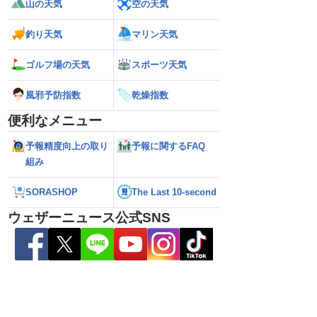
山の天気
空の天気
影響は？
の可能性も進路は定まらず（6日15時更
縄・奄美は荒天に警
新）
釣り天気
マリン天気
ゴルフ場の天気
スポーツ天気
風邪予防指数
乾燥指数
便利なメニュー
予報精度向上の取り
予報に関するFAQ
組み
SORASHOP
The Last 10-second
ウェザーニュース公式SNS