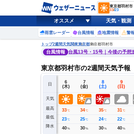
東京都羽村市
33
/
23
オススメ
天気・観測
雨雲レーダー
台風情報
地震情報
警
トップ
2週間天気
関東
東京都
東京都羽村市
台風情報
台風13号・15号｜今後の予想
東京都羽村市の2週間天気予報
3
4
5
6
7
8
9
日
(月)
(火)
(水)
(木)
(金)
(土)
(日)
天気
最高
24
28
32
33
34
35
31
℃
℃
℃
℃
℃
℃
℃
最低
22
21
21
23
25
24
22
℃
℃
℃
℃
℃
℃
℃
降水
2
0
0
40
30
30
40
ミリ
ミリ
ミリ
%
%
%
%