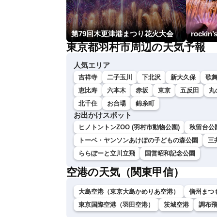
第79回木更津港まつり花火大会
rockin’
東京都羽村市周辺の天気予報
人気エリア
吉祥寺
二子玉川
下北沢
新大久保
歌
恵比寿
六本木
赤坂
東京
五反田
丸
北千住
お台場
錦糸町
お出かけスポット
ヒノトントンZOO (羽村市動物公園)
秋留台公
トーベ・ヤンソンあけぼの子どもの森公園
三
ららぽーと立川立飛
国営昭和記念公園
空港の天気（関東甲信）
大島空港（東京大島かめりあ空港）
信州まつ
東京国際空港（羽田空港）
茨城空港
調布