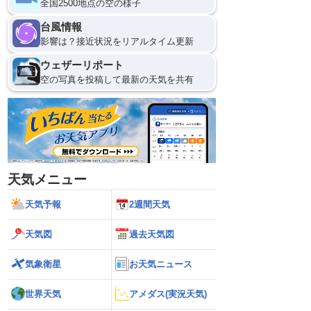
全国2500地点の空の様子
台風情報
影響は？接近状況をリアルタイム更新
ウェザーリポート
空の写真を投稿して最新の天気を共有
天気メニュー
天気予報
2週間天気
天気図
過去天気図
気象衛星
お天気ニュース
世界天気
アメダス(実況天気)