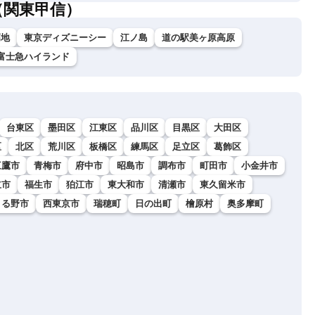
（関東甲信）
高地
東京ディズニーシー
江ノ島
道の駅美ヶ原高原
富士急ハイランド
台東区
墨田区
江東区
品川区
目黒区
大田区
区
北区
荒川区
板橋区
練馬区
足立区
葛飾区
三鷹市
青梅市
府中市
昭島市
調布市
町田市
小金井市
立市
福生市
狛江市
東大和市
清瀬市
東久留米市
きる野市
西東京市
瑞穂町
日の出町
檜原村
奥多摩町