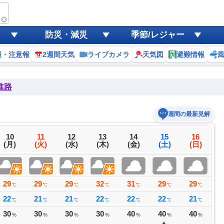
防災・減災
季節/レジャー
報・注意報
2週間天気
ライブカメラ
天気図
避難情報
進路
週間の最新見解
10
11
12
13
14
15
16
(月)
(火)
(水)
(木)
(金)
(土)
(日)
29
29
29
32
31
29
29
3
℃
℃
℃
℃
℃
℃
℃
22
21
21
22
22
22
21
2
℃
℃
℃
℃
℃
℃
℃
30
30
30
30
40
40
40
4
%
%
%
%
%
%
%