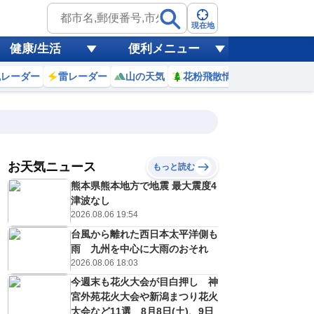
現在地
健康/生活
便利メニュー
風レーダー
雷レーダー
山の天気
花粉飛散情報
世界天気
お天気ニュース
もっと読む
17
18
19
20
熊本県熊本地方で地震 最大震度4
(月)
(火)
(水)
(木)
予報の
津波なし
E
E
E
E
信頼度
高
2026.08.06 19:54
A
台風から離れた西日本太平洋側も
B
C
雨 九州を中心に大雨のおそれ
0
30
31
29
D
℃
℃
℃
℃
2026.08.06 18:03
E
2
21
22
22
低
℃
℃
今週末も花火大会が目白押し 神
℃
℃
？
宮外苑花火大会や新潟まつり花火
0
40
40
30
%
%
%
%
大会など11選 8月8日(土)、9日