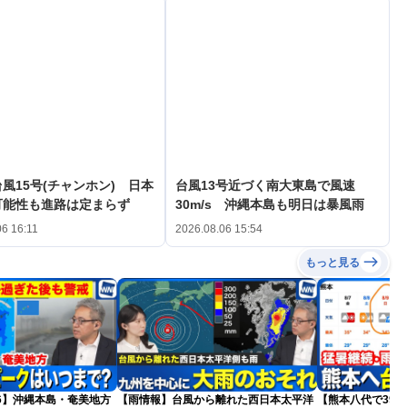
風15号(チャンホン) 日本
台風13号近づく南大東島で風速
可能性も進路は定まらず
30m/s 沖縄本島も明日は暴風雨
06 16:11
2026.08.06 15:54
もっと見る
026】沖縄本島・奄美地方
【雨情報】台風から離れた西日本太平洋
【熊本八代で39