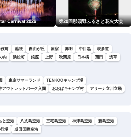
star Carnival 2026
第20回那須野ふるさと花火大会
舞伎町
池袋
自由が丘
原宿
赤羽
中目黒
表参道
の内
浜松町
銀座
上野
秋葉原
日本橋
蒲田
浅草
園
東京サマーランド
TENKOOキャンプ場
井アウトレットパーク入間
おおばキャンプ村
アリーナ立川立飛
もと空港
八丈島空港
三宅島空港
神津島空港
新島空港
飛行場
成田国際空港