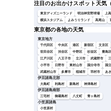
注目のお出かけスポット天気
東京ディズニーランド
明治神宮野球場
上
横浜スタジアム
よみうりランド
高尾山
東京都の各地の天気
東京地方
千代田区
中央区
港区
新宿区
文京区
世田谷区
渋谷区
中野区
杉並区
豊島
江戸川区
八王子市
立川市
武蔵野市
小平市
日野市
東村山市
国分寺市
国
武蔵村山市
多摩市
稲城市
羽村市
あ
伊豆諸島北部
大島町
利島村
新島村
神津島村
伊豆諸島南部
三宅村
御蔵島村
八丈町
青ヶ島村
小笠原諸島
小笠原村