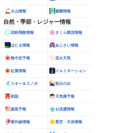
火山情報
避難情報
自然・季節・レジャー情報
花粉飛散情報
さくら開花情報
ほたる情報
あじさい情報
熱中症予報
花火天気
紅葉情報
イルミネーション
スキー＆スノボ
初日の出
初詣
天気痛予報
服装予報
お洗濯情報
紫外線情報
星空・天体情報
℃観測】被災地・熊本へ
【台風15号 2026】北海道・東北に上陸
【台風13号 2026