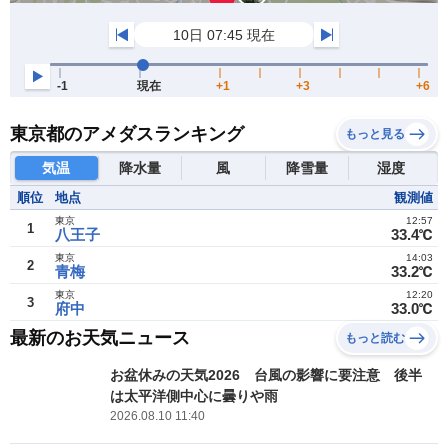
東京都のアメダスランキング
もっと見る
気温
降水量
風
降雪量
湿度
順位
地点
観測値
東京
12:57
1
八王子
33.4℃
東京
14:03
2
青梅
33.2℃
東京
12:20
3
府中
33.0℃
最新のお天気ニュース
もっと読む
お盆休みの天気2026 台風の影響に要注意 後半
は太平洋側中心に曇りや雨
2026.08.10 11:40