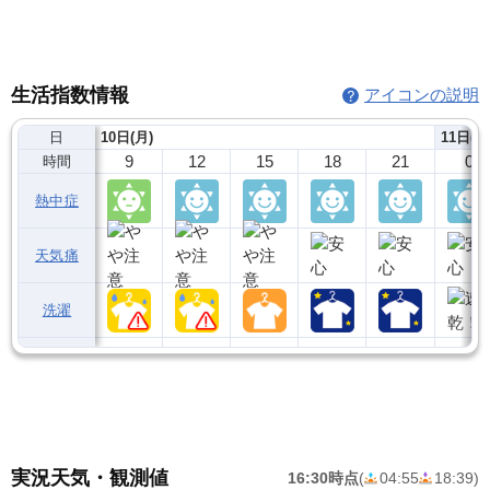
生活指数情報
アイコンの説明
日
10日(月)
11日(火
9
12
15
18
21
0
時間
熱中症
天気痛
洗濯
実況天気・観測値
16:30時点
(
04:55
18:39
)