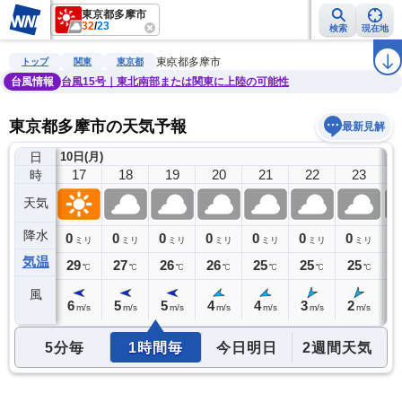
東京都多摩市
32
/
23
検索
現在地
雨雲レーダー
台風情報
地震情報
警報・注意報
2週間天気
ラ
東京都多摩市
トップ
関東
東京都
台風情報
台風15号｜東北南部または関東に上陸の可能性
東京都多摩市の天気予報
最新見解
日
10日(月)
11
16
17
18
19
20
21
22
23
時
天気
降水
0
0
0
0
0
0
0
0
0
ミリ
ミリ
ミリ
ミリ
ミリ
ミリ
ミリ
ミリ
気温
30
29
27
26
26
25
25
25
2
℃
℃
℃
℃
℃
℃
℃
℃
風
5
6
5
5
4
4
3
2
1
m/s
m/s
m/s
m/s
m/s
m/s
m/s
m/s
5分毎
1時間毎
今日明日
2週間天気