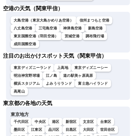
空港の天気（関東甲信）
大島空港（東京大島かめりあ空港）
信州まつもと空港
八丈島空港
三宅島空港
神津島空港
新島空港
東京国際空港（羽田空港）
茨城空港
調布飛行場
成田国際空港
注目のお出かけスポット天気（関東甲信）
東京ディズニーランド
上高地
東京ディズニーシー
明治神宮野球場
江ノ島
道の駅美ヶ原高原
横浜スタジアム
よみうりランド
富士急ハイランド
高尾山
東京都の各地の天気
東京地方
千代田区
中央区
港区
新宿区
文京区
台東区
墨田区
江東区
品川区
目黒区
大田区
世田谷区