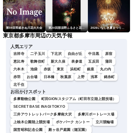
第59回常総きぬ川花火大会
第20回那須野ふるさと花火大会
2026いなしき夏まつり花火大会
東京都多摩市周辺の天気予報
人気エリア
吉祥寺
二子玉川
下北沢
自由が丘
中目黒
原宿
恵比寿
歌舞伎町
新大久保
表参道
五反田
蒲田
六本木
池袋
赤坂
東京
浜松町
銀座
丸の内
赤羽
お台場
日本橋
秋葉原
上野
浅草
錦糸町
北千住
お出かけスポット
多摩動物公園
町田GIONスタジアム（町田市立陸上競技場）
SECRET BASE INAGI TOKYO
三井アウトレットパーク多摩南大沢
多摩川ボートレース場
上柚木公園陸上競技場
ポケパーク カントー
立川競輪場
国営昭和記念公園
殿ヶ谷戸庭園（随冝園）