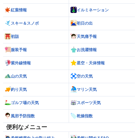
紅葉情報
イルミネーション
スキー＆スノボ
初日の出
初詣
天気痛予報
服装予報
お洗濯情報
紫外線情報
星空・天体情報
山の天気
空の天気
釣り天気
マリン天気
ゴルフ場の天気
スポーツ天気
風邪予防指数
乾燥指数
便利なメニュー