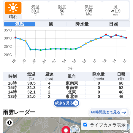
気温
湿度
気圧
風
30.2
56
995
1.9
℃
%
hPa
m/s
晴れ
気温
風
降水量
日照
気温
風速
降水量
日照
時刻
風向
(℃)
(m/s)
(mm/h)
(分)
16時
30.5
4
東南東
0
60
15時
31.3
4
東南東
0
52
14時
32.1
2
北東
0
46
13時
31.0
2
東北東
0
46
続きを見る
雨雲レーダー
60時間先まで見る