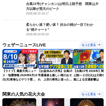
台風15号(チャンホン)は明日上陸予想 関東は夕
方以降が荒天のピーク
2026.08.10 10:17
柔らかい派？硬い派？ 好みの桃が一目でわか
る“桃チャート”
2026.08.10 05:10
ウェザーニュースLiVE
もっと見る
ライブ放送中
【ライブ】最新天気ニュー
【お盆休みの天気】台風15
【台風15号 2026年】関
ス・地震情報 2026年8月10
号通過後も激しい雨のおそ
上陸へ 11日(火)は大雨や
日(月)東海などゲリラ雷雨
れ 上空の寒気と湿った空
風による交通影響は
に注意 東北や関東は早めの
気でゲリラ雷雨に注意
台風対策を〈ウェザーニュ
ースLiVEアフタヌーン・戸
関東の人気の花火大会
もっと見る
北美月／宇野沢達也〉