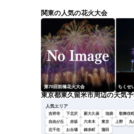
関東の人気の花火大会
第70回前橋花火大会
ちくせい
東京都東久留米市周辺の天気予
人気エリア
吉祥寺
下北沢
新大久保
池袋
歌舞伎
自由が丘
赤坂
六本木
東京
上野
丸
北千住
お台場
錦糸町
蒲田