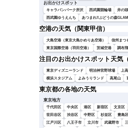
お出かけスポット
キャラバンパーク所沢
西武園競輪場
井の
西武園ゆうえんち
あつまれ‼ぶどうの森GLAMPI
空港の天気（関東甲信）
大島空港（東京大島かめりあ空港）
信州まつ
東京国際空港（羽田空港）
茨城空港
調布
注目のお出かけスポット天気
東京ディズニーランド
明治神宮野球場
上
横浜スタジアム
よみうりランド
高尾山
東京都の各地の天気
東京地方
千代田区
中央区
港区
新宿区
文京区
世田谷区
渋谷区
中野区
杉並区
豊島
江戸川区
八王子市
立川市
武蔵野市