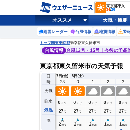
東京都東久留米市
34
/
26
オススメ
天気・観測
雨雲レーダー
台風情報
地震情報
警
トップ
関東
東京都
東京都東久留米市
台風情報
台風13号・15号｜今後の予想
東京都東久留米市の天気予報
日
7日(金)
8日(土)
19
20
21
22
23
0
1
2
3
時
天気
降水
0
0
0
0
0
0
0
0
ミリ
ミリ
ミリ
ミリ
ミリ
ミリ
ミリ
ミリ
ミリ
気温
28
28
28
28
27
27
27
27
27
℃
℃
℃
℃
℃
℃
℃
℃
℃
風
3
3
2
2
2
2
2
1
1
m/s
m/s
m/s
m/s
m/s
m/s
m/s
m/s
m/s