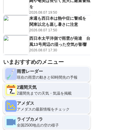
縄や奄美は長引く荒天に厳重警戒
を
2026.08.07 19:50
来週も西日本は熱中症に警戒を
関東以北も蒸し暑さに注意
2026.08.07 17:50
西日本太平洋側で雨雲が発達 台
風13号周辺の湿った空気が影響
2026.08.07 17:30
いまおすすめのメニュー
9日(日)
0
雨雲レーダー
現在の雨雲の動きと60時間先の予報
2週間天気
2週間先までの天気・気温を掲載
アメダス
アメダスの最新情報をチェック
ライブカメラ
全国2500地点の空の様子