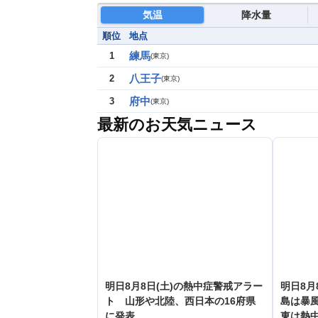
気温
降水量
順位
地点
練馬
1
(
東京
)
八王子
2
(
東京
)
府中
3
(
東京
)
最新のお天気ニュース
明日8月8日(土)の熱中症警戒アラー
明日8月
ト 山形や北陸、西日本の16府県
島は暴
に発表
東は熱