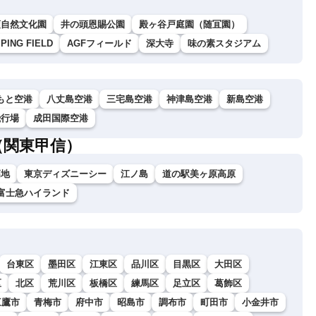
頭自然文化園
井の頭恩賜公園
殿ヶ谷戸庭園（随冝園）
NG FIELD
AGFフィールド
深大寺
味の素スタジアム
もと空港
八丈島空港
三宅島空港
神津島空港
新島空港
飛行場
成田国際空港
（関東甲信）
高地
東京ディズニーシー
江ノ島
道の駅美ヶ原高原
富士急ハイランド
台東区
墨田区
江東区
品川区
目黒区
大田区
区
北区
荒川区
板橋区
練馬区
足立区
葛飾区
三鷹市
青梅市
府中市
昭島市
調布市
町田市
小金井市