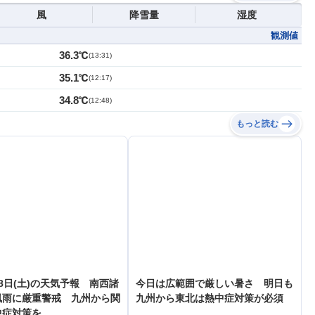
風
降雪量
湿度
観測値
36.3℃
(
13:31
)
35.1℃
(
12:17
)
34.8℃
(
12:48
)
もっと読む
8日(土)の天気予報 南西諸
今日は広範囲で厳しい暑さ 明日も
風雨に厳重警戒 九州から関
九州から東北は熱中症対策が必須
中症対策を