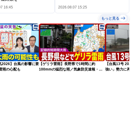
07 16:45
2026.08.07 15:25
もっと見る
2026】台風の影響に要
【ゲリラ雷雨】長野県で1時間に約
【台風13号 20
雷雨の心配も
100mmの猛烈な雨／気象防災速報・記
強い」勢力に再発
録的短時間大雨
（7日18時最新情