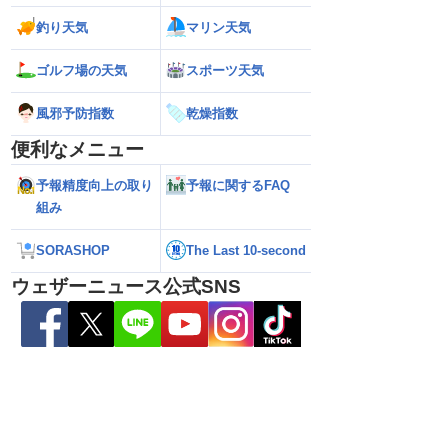
釣り天気
マリン天気
ゴルフ場の天気
スポーツ天気
風邪予防指数
乾燥指数
便利なメニュー
予報精度向上の取り
予報に関するFAQ
組み
26】沖縄付近で「非常に
【台風15号 2026】来週は北日本や東日
【お盆の渋滞予測 2
達 荒天に厳重警戒を
本に接近する可能性／ウェザーニュース
響エリアと渋滞ピ
報）
気象予報士解説（7日16時更新）
NEXCO中日本情報
SORASHOP
The Last 10-second
ウェザーニュース公式SNS