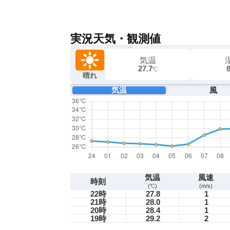
実況天気・観測値
気温
27.7
℃
晴れ
気温
風
気温
風速
時刻
(℃)
(m/s)
22時
27.8
1
21時
28.0
1
20時
28.4
1
19時
29.2
2