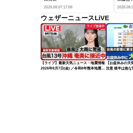
2026.08.07 17:06
2026.08.
ウェザーニュースLiVE
ライブ放送中
【ライブ】最新天気ニュース・地震情報
【お盆休みの天気
2026年8月7日(金) ／令和8年熊本地震情
注意 後半は急な
報 台風13号の影響に警戒〈ウェザーニ
ュースLiVEムーン・駒木結衣／内藤邦
裕〉