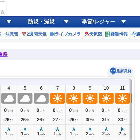
防災・減災
季節/レジャー
報・注意報
2週間天気
ライブカメラ
天気図
避難情報
進路
最新見解
4
5
6
7
8
9
10
11
1
0
0
0
0
0
0
0
0
0
ミリ
ミリ
ミリ
ミリ
ミリ
ミリ
ミリ
ミリ
26
26
26
27
29
30
31
33
34
℃
℃
℃
℃
℃
℃
℃
℃
1
1
1
1
1
2
2
2
3
m/s
m/s
m/s
m/s
m/s
m/s
m/s
m/s
m