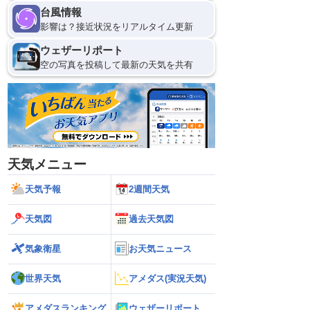
台風情報
影響は？接近状況をリアルタイム更新
ウェザーリポート
空の写真を投稿して最新の天気を共有
天気メニュー
天気予報
2週間天気
天気図
過去天気図
気象衛星
お天気ニュース
世界天気
アメダス(実況天気)
アメダスランキング
ウェザーリポート