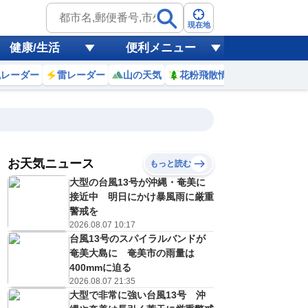
現在地
健康/生活
便利メニュー
風レーダー
雷レーダー
山の天気
花粉飛散情報
世界天気
お天気ニュース
もっと読む
大型の台風13号が沖縄・奄美に
2
13
14
15
16
17
18
19
20
接近中 明日にかけ暴風雨に厳重
警戒を
2026.08.07 10:17
台風13号のスパイラルバンドが
0
0
0
0
0
0
0
0
ミリ
ミリ
ミリ
ミリ
ミリ
ミリ
ミリ
ミリ
ミリ
奄美大島に 奄美市の雨量は
35
35
35
33
32
30
29
28
℃
℃
℃
℃
℃
℃
℃
℃
℃
400mmに迫る
2026.08.07 21:35
3
4
4
4
4
3
3
2
大型で非常に強い台風13号 沖
/s
m/s
m/s
m/s
m/s
m/s
m/s
m/s
m/s