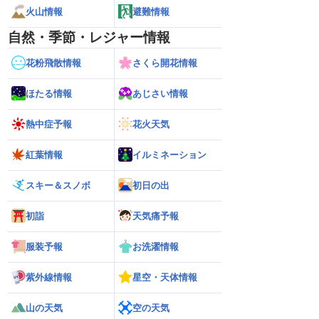
火山情報
避難情報
自然・季節・レジャー情報
花粉飛散情報
さくら開花情報
ほたる情報
あじさい情報
熱中症予報
花火天気
紅葉情報
イルミネーション
スキー＆スノボ
初日の出
初詣
天気痛予報
服装予報
お洗濯情報
紫外線情報
星空・天体情報
山の天気
空の天気