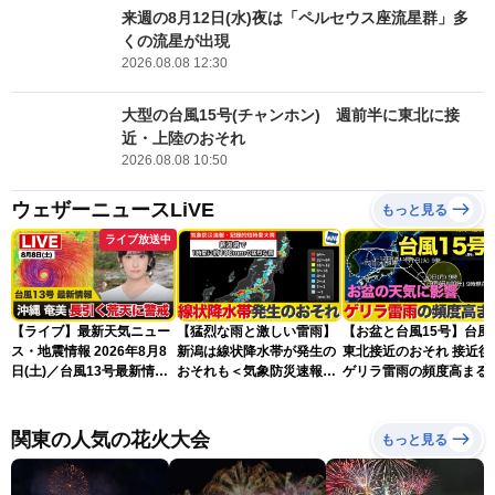
来週の8月12日(水)夜は「ペルセウス座流星群」多
くの流星が出現
2026.08.08 12:30
大型の台風15号(チャンホン) 週前半に東北に接
近・上陸のおそれ
2026.08.08 10:50
ウェザーニュースLiVE
もっと見る
ライブ放送中
【ライブ】最新天気ニュー
【猛烈な雨と激しい雷雨】
【お盆と台風15号】台風
ス・地震情報 2026年8月8
新潟は線状降水帯が発生の
東北接近のおそれ 接近後
日(土)／台風13号最新情
おそれも＜気象防災速報・
ゲリラ雷雨の頻度高まる
報 令和8年熊本地震情報
記録的短時間大雨＞
〈ウェザーニュースLiVEア
フタヌーン・山岸愛梨／芳
関東の人気の花火大会
もっと見る
野達郎〉