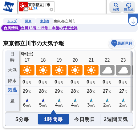
東京都立川市
34
/
25
検索
現在地
雨雲レーダー
台風情報
地震情報
警報・注意報
2週間天気
ラ
東京都立川市
トップ
関東
東京都
台風情報
台風13号・15号｜今後の予想進路
東京都立川市の天気予報
最新見解
日
8日(土)
9
16
17
18
19
20
21
22
23
時
天気
降水
0
0
0
0
0
0
0
0
0
ミリ
ミリ
ミリ
ミリ
ミリ
ミリ
ミリ
ミリ
気温
30
29
28
29
28
28
27
27
2
℃
℃
℃
℃
℃
℃
℃
℃
風
6
6
5
4
4
3
2
2
1
m/s
m/s
m/s
m/s
m/s
m/s
m/s
m/s
5分毎
1時間毎
今日明日
2週間天気