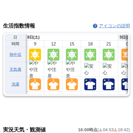
生活指数情報
アイコンの説明
日
8日(土)
9日(日)
9
12
15
18
21
0
時間
熱中症
天気痛
洗濯
実況天気・観測値
16:00時点
(
04:53
18:42
)