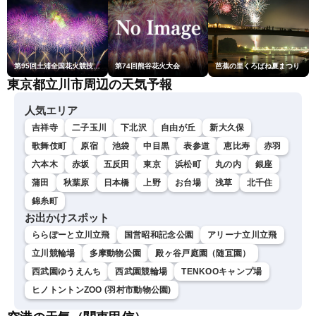
第95回土浦全国花火競技大会
第74回熊谷花火大会
芭蕉の里くろばね夏まつり
東京都立川市周辺の天気予報
人気エリア
吉祥寺
二子玉川
下北沢
自由が丘
新大久保
歌舞伎町
原宿
池袋
中目黒
表参道
恵比寿
赤羽
六本木
赤坂
五反田
東京
浜松町
丸の内
銀座
蒲田
秋葉原
日本橋
上野
お台場
浅草
北千住
錦糸町
お出かけスポット
ららぽーと立川立飛
国営昭和記念公園
アリーナ立川立飛
立川競輪場
多摩動物公園
殿ヶ谷戸庭園（随冝園）
西武園ゆうえんち
西武園競輪場
TENKOOキャンプ場
ヒノトントンZOO (羽村市動物公園)