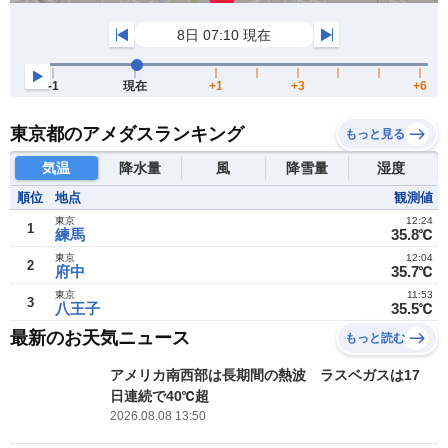
東京都のアメダスランキング
もっと見る
気温
降水量
風
降雪量
湿度
順位
地点
観測値
東京
12:24
1
練馬
35.8℃
東京
12:04
2
府中
35.7℃
東京
11:53
3
八王子
35.5℃
最新のお天気ニュース
もっと読む
アメリカ南西部は長期間の熱波 ラスベガスは17
日連続で40℃超
2026.08.08 13:50