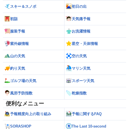
スキー＆スノボ
初日の出
初詣
天気痛予報
服装予報
お洗濯情報
紫外線情報
星空・天体情報
山の天気
空の天気
釣り天気
マリン天気
ゴルフ場の天気
スポーツ天気
風邪予防指数
乾燥指数
便利なメニュー
予報精度向上の取り組み
予報に関するFAQ
SORASHOP
The Last 10-second