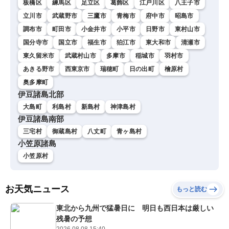
板橋区
練馬区
足立区
葛飾区
江戸川区
八王子市
立川市
武蔵野市
三鷹市
青梅市
府中市
昭島市
調布市
町田市
小金井市
小平市
日野市
東村山市
国分寺市
国立市
福生市
狛江市
東大和市
清瀬市
東久留米市
武蔵村山市
多摩市
稲城市
羽村市
あきる野市
西東京市
瑞穂町
日の出町
檜原村
奥多摩町
伊豆諸島北部
大島町
利島村
新島村
神津島村
伊豆諸島南部
三宅村
御蔵島村
八丈町
青ヶ島村
小笠原諸島
小笠原村
お天気ニュース
もっと読む
東北から九州で猛暑日に 明日も西日本は厳しい
残暑の予想