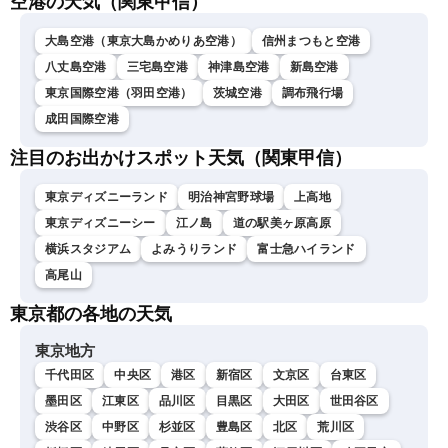
空港の天気（関東甲信）
大島空港（東京大島かめりあ空港）
信州まつもと空港
八丈島空港
三宅島空港
神津島空港
新島空港
東京国際空港（羽田空港）
茨城空港
調布飛行場
成田国際空港
注目のお出かけスポット天気（関東甲信）
東京ディズニーランド
明治神宮野球場
上高地
東京ディズニーシー
江ノ島
道の駅美ヶ原高原
横浜スタジアム
よみうりランド
富士急ハイランド
高尾山
東京都の各地の天気
東京地方
千代田区
中央区
港区
新宿区
文京区
台東区
墨田区
江東区
品川区
目黒区
大田区
世田谷区
渋谷区
中野区
杉並区
豊島区
北区
荒川区