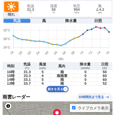
気温
湿度
気圧
風
31.3
50
994
4.2
℃
%
hPa
m/s
晴れ
気温
風
降水量
日照
気温
風速
降水量
日照
時刻
風向
(℃)
(m/s)
(mm/h)
(分)
16時
31.3
5
南
0
50
15時
33.3
4
南南東
0
60
14時
33.1
5
南
0
60
13時
33.7
4
南
0
52
続きを見る
雨雲レーダー
60時間先まで見る