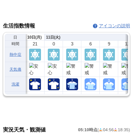
生活指数情報
アイコンの説明
日
10日(月)
11日(火)
21
0
3
6
9
12
時間
熱中症
天気痛
洗濯
実況天気・観測値
05:10時点
(
04:56
18:35
)