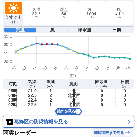
気温
湿度
気圧
風
22.2
80
1004
1.1
うすぐも
℃
%
hPa
m/s
り
気温
風
降水量
日照
気温
風速
降水量
日照
時刻
風向
(℃)
(m/s)
(mm/h)
(分)
05時
21.9
1
北
0
0
04時
22.5
2
北北西
0
0
03時
22.4
2
北
0
0
02時
22.5
1
北北西
0
0
続きを見る
葛飾区の防災情報を見る
雨雲レーダー
60時間先まで見る