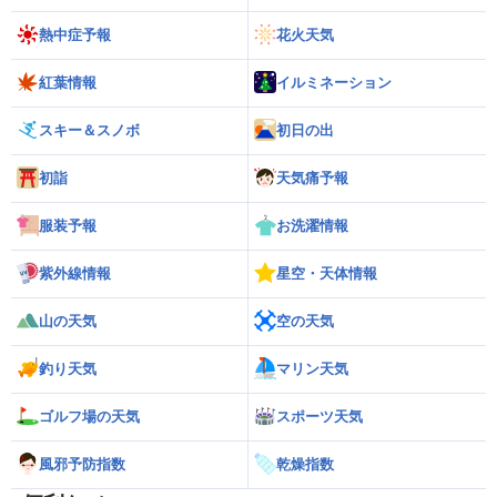
熱中症予報
花火天気
紅葉情報
イルミネーション
スキー＆スノボ
初日の出
初詣
天気痛予報
服装予報
お洗濯情報
紫外線情報
星空・天体情報
山の天気
空の天気
釣り天気
マリン天気
ゴルフ場の天気
スポーツ天気
風邪予防指数
乾燥指数