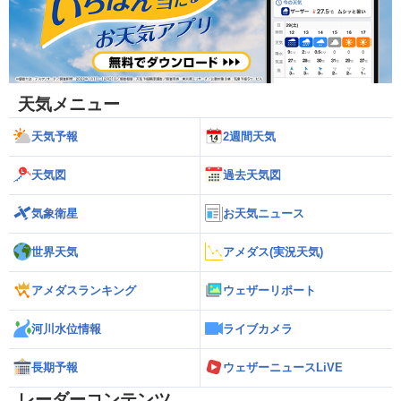
天気メニュー
天気予報
2週間天気
天気図
過去天気図
気象衛星
お天気ニュース
世界天気
アメダス(実況天気)
アメダスランキング
ウェザーリポート
河川水位情報
ライブカメラ
長期予報
ウェザーニュースLiVE
レーダーコンテンツ