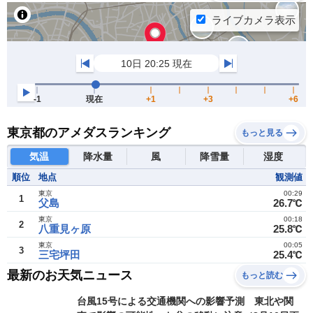
東京都のアメダスランキング
もっと見る
気温
降水量
風
降雪量
湿度
順位
地点
観測値
東京
00:29
1
父島
26.7℃
東京
00:18
2
八重見ヶ原
25.8℃
東京
00:05
3
三宅坪田
25.4℃
最新のお天気ニュース
もっと読む
台風15号による交通機関への影響予測 東北や関