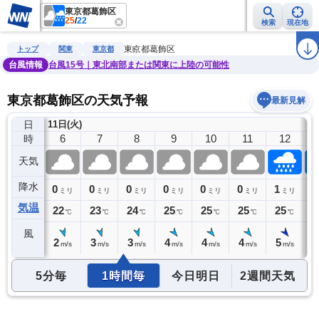
東京都葛飾区
25
/
22
検索
現在地
雨雲レーダー
台風情報
地震情報
警報・注意報
2週間天気
ラ
東京都葛飾区
トップ
関東
東京都
台風情報
台風15号｜東北南部または関東に上陸の可能性
東京都葛飾区の天気予報
最新見解
日
11日(火)
5
6
7
8
9
10
11
12
時
天気
降水
0
0
0
0
0
0
0
1
1
ミリ
ミリ
ミリ
ミリ
ミリ
ミリ
ミリ
ミリ
気温
22
22
23
24
25
25
25
25
2
℃
℃
℃
℃
℃
℃
℃
℃
風
2
2
3
3
4
4
4
5
5
m/s
m/s
m/s
m/s
m/s
m/s
m/s
m/s
5分毎
1時間毎
今日明日
2週間天気