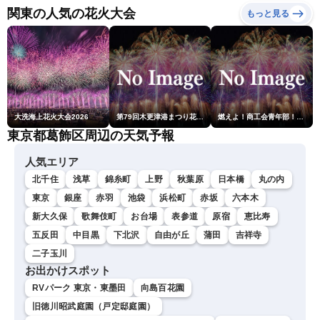
グ・福吉貴文〉／H3ロケッ
関東の人気の花火大会
もっと見る
ト「みちびき7号機」の打
上げ
大洗海上花火大会2026
第79回木更津港まつり花火大会
燃えよ！商工会青年部！！第23回こうのす花火大会
東京都葛飾区周辺の天気予報
人気エリア
北千住
浅草
錦糸町
上野
秋葉原
日本橋
丸の内
東京
銀座
赤羽
池袋
浜松町
赤坂
六本木
新大久保
歌舞伎町
お台場
表参道
原宿
恵比寿
五反田
中目黒
下北沢
自由が丘
蒲田
吉祥寺
二子玉川
お出かけスポット
RVパーク 東京・東墨田
向島百花園
旧徳川昭武庭園（戸定邸庭園）