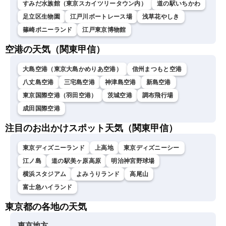
すみだ水族館（東京スカイツリータウン内）
道の駅いちかわ
足立区生物園
江戸川ボートレース場
浅草花やしき
篠崎ポニーランド
江戸東京博物館
空港の天気（関東甲信）
大島空港（東京大島かめりあ空港）
信州まつもと空港
八丈島空港
三宅島空港
神津島空港
新島空港
東京国際空港（羽田空港）
茨城空港
調布飛行場
成田国際空港
注目のお出かけスポット天気（関東甲信）
東京ディズニーランド
上高地
東京ディズニーシー
江ノ島
道の駅美ヶ原高原
明治神宮野球場
横浜スタジアム
よみうりランド
高尾山
富士急ハイランド
東京都の各地の天気
東京地方