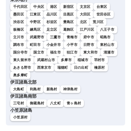
千代田区
中央区
港区
新宿区
文京区
台東区
墨田区
江東区
品川区
目黒区
大田区
世田谷区
渋谷区
中野区
杉並区
豊島区
北区
荒川区
板橋区
練馬区
足立区
葛飾区
江戸川区
八王子市
立川市
武蔵野市
三鷹市
青梅市
府中市
昭島市
調布市
町田市
小金井市
小平市
日野市
東村山市
国分寺市
国立市
福生市
狛江市
東大和市
清瀬市
東久留米市
武蔵村山市
多摩市
稲城市
羽村市
あきる野市
西東京市
瑞穂町
日の出町
檜原村
奥多摩町
伊豆諸島北部
大島町
利島村
新島村
神津島村
伊豆諸島南部
三宅村
御蔵島村
八丈町
青ヶ島村
小笠原諸島
小笠原村