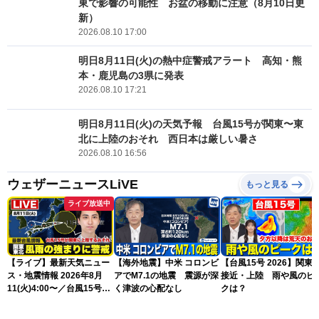
東で影響の可能性 お盆の移動に注意（8月10日更
新）
2026.08.10 17:00
明日8月11日(火)の熱中症警戒アラート 高知・熊
本・鹿児島の3県に発表
2026.08.10 17:21
明日8月11日(火)の天気予報 台風15号が関東〜東
北に上陸のおそれ 西日本は厳しい暑さ
2026.08.10 16:56
ウェザーニュースLiVE
もっと見る
ライブ放送中
【ライブ】最新天気ニュー
【海外地震】中米 コロンビ
【台風15号 2026】関東
ス・地震情報 2026年8月
アでM7.1の地震 震源が深
接近・上陸 雨や風のピ
11(火)4:00〜／台風15号が
く津波の心配なし
クは？
関東に上陸のおそれ〈ウェ
ザーニュースLiVEモーニン