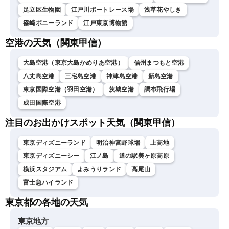
足立区生物園
江戸川ボートレース場
浅草花やしき
篠崎ポニーランド
江戸東京博物館
空港の天気（関東甲信）
大島空港（東京大島かめりあ空港）
信州まつもと空港
八丈島空港
三宅島空港
神津島空港
新島空港
東京国際空港（羽田空港）
茨城空港
調布飛行場
成田国際空港
注目のお出かけスポット天気（関東甲信）
東京ディズニーランド
明治神宮野球場
上高地
東京ディズニーシー
江ノ島
道の駅美ヶ原高原
横浜スタジアム
よみうりランド
高尾山
富士急ハイランド
東京都の各地の天気
東京地方