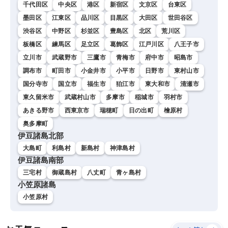
千代田区
中央区
港区
新宿区
文京区
台東区
墨田区
江東区
品川区
目黒区
大田区
世田谷区
渋谷区
中野区
杉並区
豊島区
北区
荒川区
板橋区
練馬区
足立区
葛飾区
江戸川区
八王子市
立川市
武蔵野市
三鷹市
青梅市
府中市
昭島市
調布市
町田市
小金井市
小平市
日野市
東村山市
国分寺市
国立市
福生市
狛江市
東大和市
清瀬市
東久留米市
武蔵村山市
多摩市
稲城市
羽村市
あきる野市
西東京市
瑞穂町
日の出町
檜原村
奥多摩町
伊豆諸島北部
大島町
利島村
新島村
神津島村
伊豆諸島南部
三宅村
御蔵島村
八丈町
青ヶ島村
小笠原諸島
小笠原村