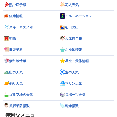
熱中症予報
花火天気
紅葉情報
イルミネーション
スキー＆スノボ
初日の出
初詣
天気痛予報
服装予報
お洗濯情報
紫外線情報
星空・天体情報
山の天気
空の天気
釣り天気
マリン天気
ゴルフ場の天気
スポーツ天気
風邪予防指数
乾燥指数
便利なメニュー