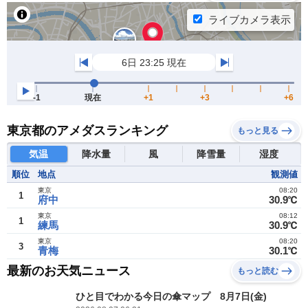
東京都のアメダスランキング
もっと見る
気温
降水量
風
降雪量
湿度
順位
地点
観測値
東京
08:20
1
府中
30.9℃
東京
08:12
1
練馬
30.9℃
東京
08:20
3
青梅
30.1℃
最新のお天気ニュース
もっと読む
ひと目でわかる今日の傘マップ 8月7日(金)