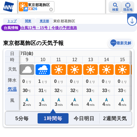
東京都葛飾区
33
/
26
検索
現在地
雨雲レーダー
台風情報
地震情報
警報・注意報
2週間天気
ラ
東京都葛飾区
トップ
関東
東京都
台風情報
台風13号・15号｜今後の予想進路
東京都葛飾区の天気予報
最新見解
日
7日(金)
8
9
10
11
12
13
14
15
時
天気
降水
0
0
1
0
0
0
0
0
0
ミリ
ミリ
ミリ
ミリ
ミリ
ミリ
ミリ
ミリ
気温
29
30
31
32
32
33
33
33
3
℃
℃
℃
℃
℃
℃
℃
℃
風
2
2
3
3
4
4
4
4
4
m/s
m/s
m/s
m/s
m/s
m/s
m/s
m/s
5分毎
1時間毎
今日明日
2週間天気