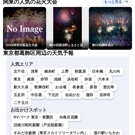
関東の人気の花火大会
もっと見る
2026神宮外苑花火大会
第20回那須野ふるさと花火大会
第41回調布花火
東京都葛飾区周辺の天気予報
人気エリア
北千住
浅草
錦糸町
上野
秋葉原
日本橋
丸の内
東京
銀座
赤羽
池袋
浜松町
赤坂
六本木
新大久保
歌舞伎町
お台場
表参道
原宿
恵比寿
五反田
中目黒
下北沢
自由が丘
蒲田
吉祥寺
二子玉川
お出かけスポット
RVパーク 東京・東墨田
向島百花園
旧徳川昭武庭園（戸定邸庭園）
すみだ水族館（東京スカイツリータウン内）
道の駅いちかわ