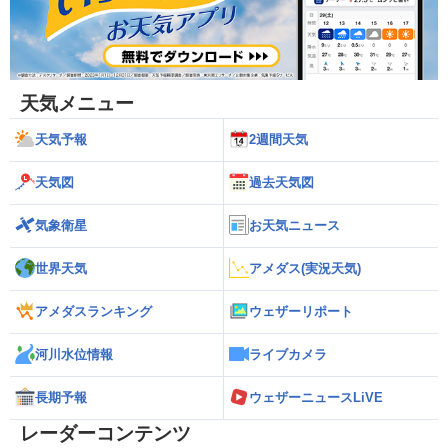
天気メニュー
天気予報
2週間天気
天気図
過去天気図
気象衛星
お天気ニュース
世界天気
アメダス(実況天気)
アメダスランキング
ウェザーリポート
河川水位情報
ライブカメラ
長期予報
ウェザーニュースLiVE
レーダーコンテンツ