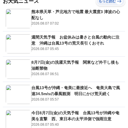
お天気ニュース
もっと読む
熊本県天草・芦北地方で地震 最大震度3 津波の心
配なし
2026.08.07 07:02
週間天気予報 お盆休みは暑さと台風の動向に注
意 沖縄は台風13号の荒天長引くおそれ
2026.08.07 05:45
8月7日(金)の洗濯天気予報 関東など外干し後も
油断禁物
2026.08.07 06:51
台風13号が沖縄・奄美に最接近へ 奄美大島で風
速34.5m/sの暴風観測 明日にかけ荒天続く
2026.08.07 05:57
今日8月7日(金)の天気予報 台風13号が沖縄や奄
美を直撃 西、東日本の太平洋側で強雨注意
2026.08.07 05:40