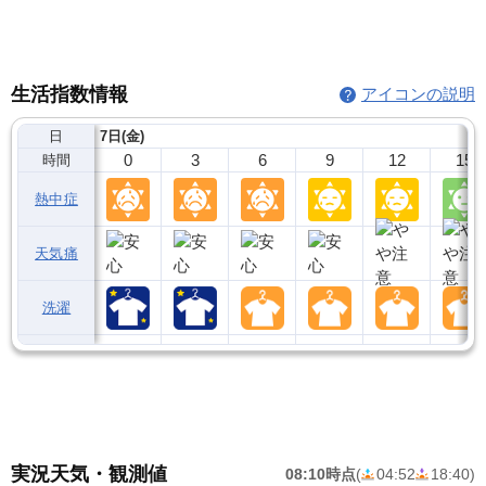
生活指数情報
アイコンの説明
日
7日(金)
0
3
6
9
12
15
時間
熱中症
天気痛
洗濯
実況天気・観測値
08:10時点
(
04:52
18:40
)