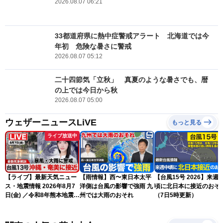
2026.08.07 06:21
33都道府県に熱中症警戒アラート 北海道では今
年初 危険な暑さに警戒
2026.08.07 05:12
二十四節気「立秋」 真夏のような暑さでも、暦
の上では今日から秋
2026.08.07 05:00
ウェザーニュースLiVE
もっと見る
ライブ放送中
【ライブ】最新天気ニュー
【雨情報】西〜東日本太平
【台風15号 2026】来週
ス・地震情報 2026年8月7
洋側は台風の影響で強雨 九
頃に北日本に接近のおそ
日(金) ／令和8年熊本地震情
州では大雨のおそれ
（7日5時更新）
報 〈ウェザーニュース
LiVEサンシャイン・松本真
央・江川清音／有賀哲夫〉