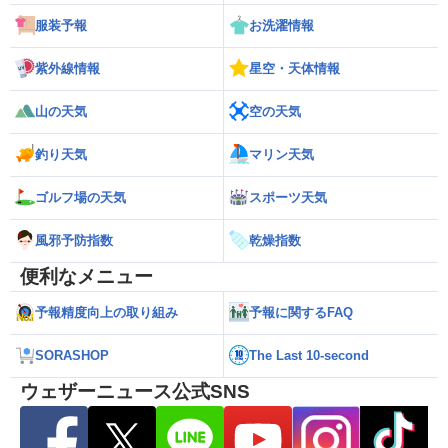
服装予報
お洗濯情報
紫外線情報
星空・天体情報
山の天気
空の天気
釣り天気
マリン天気
ゴルフ場の天気
スポーツ天気
風邪予防指数
乾燥指数
便利なメニュー
予報精度向上の取り組み
予報に関するFAQ
SORASHOP
The Last 10-second
ウェザーニュース公式SNS