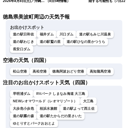
2026年8月8日(土)／沖縄・
（8日5時情報）
陸する可能性も（7日22
奄美は大荒れの天気が続く
情報）
／令和8年熊本地震情報 ／
徳島県美波町周辺の天気予報
〈ウェザーニュースLiVEモ
ーニング・松本真央／山口
剛央〉
お出かけスポット
道の駅日和佐
福井ダム
川口ダム
道の駅もみじ川温泉
道の駅わじき
道の駅鷲の里
道の駅ひなの里かつうら
長安口ダム
空港の天気（四国）
松山空港
高松空港
徳島阿波おどり空港
高知龍馬空港
注目のお出かけスポット天気（四国）
早明浦ダム
RVパーク しまなみ海道 大三島
NEWレオマワールド（レオマリゾート）
大三島
大歩危小歩危
桂浜水族館
道の駅よって西土佐
道の駅霧の森
道の駅たからだの里さいた
ゆとりすとパークおおとよ