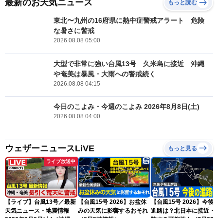
最新のお天気ニュース
もっと読む
東北〜九州の16府県に熱中症警戒アラート 危険
な暑さに警戒
2026.08.08 05:00
大型で非常に強い台風13号 久米島に接近 沖縄
や奄美は暴風・大雨への警戒続く
2026.08.08 04:15
今日のこよみ・今週のこよみ 2026年8月8日(土)
2026.08.08 04:00
ウェザーニュースLiVE
もっと見る
ライブ放送中
【ライブ】台風13号／最新
【台風15号 2026】お盆休
【台風15号 2026】今後
天気ニュース・地震情報
みの天気に影響するおそれ
進路は？北日本に接近・