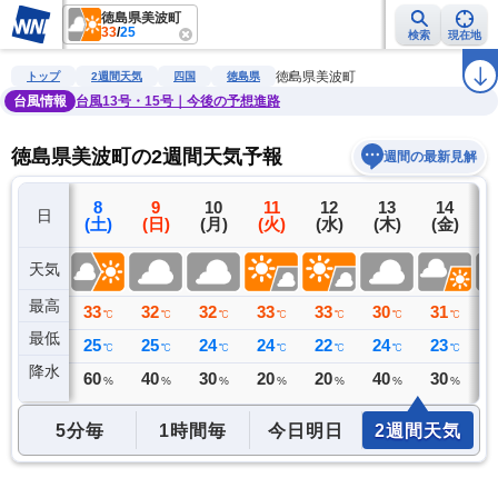
徳島県美波町
33
/
25
検索
現在地
雨雲レーダー
台風情報
地震情報
警報・注意報
2週間天気
ラ
徳島県美波町
トップ
2週間天気
四国
徳島県
台風情報
台風13号・15号｜今後の予想進路
徳島県美波町の2週間天気予報
週間の最新見解
7
8
9
10
11
12
13
14
日
(金)
(土)
(日)
(月)
(火)
(水)
(木)
(金)
(
天気
最高
30
33
32
32
33
33
30
31
3
℃
℃
℃
℃
℃
℃
℃
℃
最低
26
25
25
24
24
22
24
23
2
℃
℃
℃
℃
℃
℃
℃
℃
降水
31
60
40
30
20
20
40
30
4
ミリ
%
%
%
%
%
%
%
5分毎
1時間毎
今日明日
2週間天気