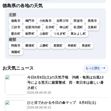
徳島県の各地の天気
北部
徳島市
鳴門市
小松島市
吉野川市
阿波市
美馬市
三好市
佐那河内村
石井町
神山町
松茂町
北島町
藍住町
板野町
上板町
つるぎ町
東みよし町
南部
阿南市
勝浦町
上勝町
那賀町
牟岐町
美波町
海陽町
お天気ニュース
もっと読む
今日8月8日(土)の天気予報 沖縄・奄美は台風13
号による荒天に厳重警戒 西・東日本は厳しい暑
さ続く
2026.08.08 05:30
ひと目でわかる今日の傘マップ 8月8日(土)
2026.08.08 06:15