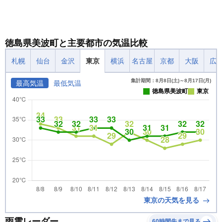
徳島県美波町と主要都市の気温比較
札幌
仙台
金沢
東京
横浜
名古屋
京都
大阪
広
集計期間：8月8日(土)～8月17日(月)
最高気温
最低気温
徳島県美波町
東京
東京の天気を見る
雨雲レーダー
60時間先まで見る