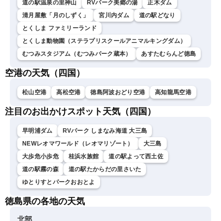
道の駅温泉の里神山
RVパーク美郷の湯
正木ダム
清月屋敷「月のしずく」
宮川内ダム
道の駅どなり
とくしま ファミリーランド
とくしま動物園（ステラプリスクールアニマルキングダム）
むつみスタジアム（むつみパーク蔵本）
あすたむらんど徳島
空港の天気（四国）
松山空港
高松空港
徳島阿波おどり空港
高知龍馬空港
注目のお出かけスポット天気（四国）
早明浦ダム
RVパーク しまなみ海道 大三島
NEWレオマワールド（レオマリゾート）
大三島
大歩危小歩危
桂浜水族館
道の駅よって西土佐
道の駅霧の森
道の駅たからだの里さいた
ゆとりすとパークおおとよ
徳島県の各地の天気
北部