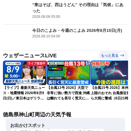
“東はそば、西はうどん” その理由は「気候」にあ
った
2026.08.08 05:00
今日のこよみ・今週のこよみ 2026年8月10日(月)
2026.08.10 04:00
ウェザーニュースLiVE
もっと見る
ライブ放送中
【ライブ】最新天気ニュー
【台風13号 2026】大型で
【台風15号 2026】本州
ス・地震情報 2026年8月9
非常に強い勢力で西進 沖縄
上陸のおそれ 台風接近前
日(日)／東日本はゲリラ雷
は離れても長引く荒天に厳
ら大雨に警戒（8日21時
雨に注意 沖縄は引き続き
重警戒(8日22時更新)
新）
暴風雨に警戒〈ウェザーニ
徳島県神山町周辺の天気予報
ュースLiVEモーニング・魚
住茉由／山口剛央〉
お出かけスポット