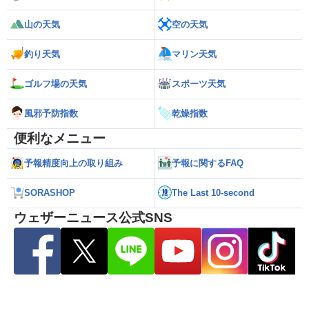
山の天気
空の天気
釣り天気
マリン天気
ゴルフ場の天気
スポーツ天気
風邪予防指数
乾燥指数
便利なメニュー
予報精度向上の取り組み
予報に関するFAQ
SORASHOP
The Last 10-second
ウェザーニュース公式SNS