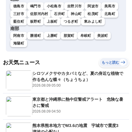
徳島市
鳴門市
小松島市
吉野川市
阿波市
美馬市
三好市
佐那河内村
石井町
神山町
松茂町
北島町
藍住町
板野町
上板町
つるぎ町
東みよし町
南部
阿南市
勝浦町
上勝町
那賀町
牟岐町
美波町
海陽町
お天気ニュース
もっと読む
シロツメクサやカタバミなど、夏の身近な植物で
作る色んな蝶々（ちょうちょ）
2026.08.09 05:00
東京都と沖縄県に熱中症警戒アラート 危険な暑
さに警戒
2026.08.09 04:50
熊本県熊本地方でM3.6の地震 宇城市で震度3
津波の心配なし