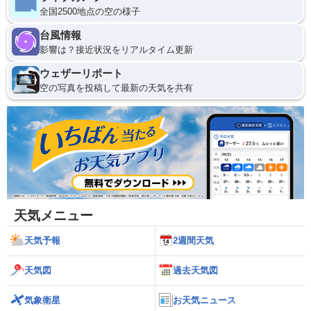
全国2500地点の空の様子
台風情報
影響は？接近状況をリアルタイム更新
ウェザーリポート
空の写真を投稿して最新の天気を共有
天気メニュー
天気予報
2週間天気
天気図
過去天気図
気象衛星
お天気ニュース