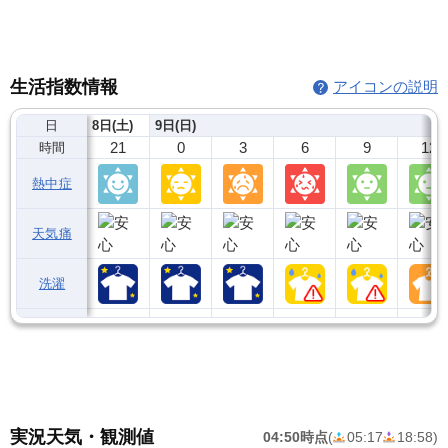
生活指数情報
アイコンの説明
日
8日(土)
9日(日)
21
0
3
6
9
12
時間
熱中症
天気痛
洗濯
実況天気・観測値
04:50時点
(
05:17
18:58
)