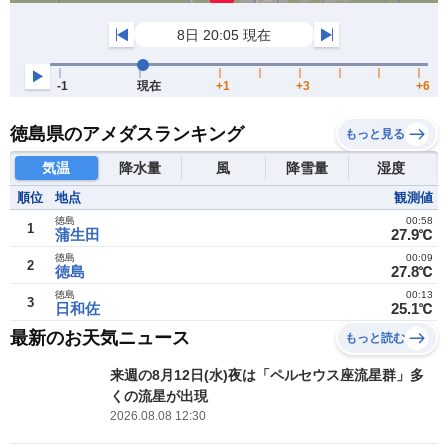
徳島県のアメダスランキング
もっと見る
気温
降水量
風
降雪量
湿度
順位
地点
観測値
徳島
00:58
1
蒲生田
27.9℃
徳島
00:09
2
徳島
27.8℃
徳島
00:13
3
日和佐
25.1℃
最新のお天気ニュース
もっと読む
来週の8月12日(水)夜は「ペルセウス座流星群」多
くの流星が出現
2026.08.08 12:30