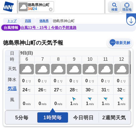
徳島県神山町
34
/
24
検索
現在地
雨雲レーダー
台風情報
地震情報
警報・注意報
2週間天気
ラ
徳島県神山町
トップ
四国
徳島県
台風情報
台風13号・15号｜今後の予想進路
徳島県神山町の天気予報
最新見解
日
9日(日)
5
6
7
8
9
10
11
12
時
天気
降水
0
0
0
0
0
0
0
0
0
ミリ
ミリ
ミリ
ミリ
ミリ
ミリ
ミリ
ミリ
気温
24
24
26
27
28
30
31
32
3
℃
℃
℃
℃
℃
℃
℃
℃
風
0
0
0
0
1
1
1
1
1
m/s
m/s
m/s
m/s
m/s
m/s
m/s
m/s
5分毎
1時間毎
今日明日
2週間天気