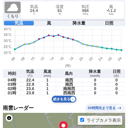
気温
湿度
気圧
風
24.4
81
986
1.2
℃
%
hPa
m/s
くもり
気温
風
降水量
日照
気温
風速
降水量
日照
時刻
風向
(℃)
(m/s)
(mm/h)
(分)
04時
22.4
1
南西
0
0
03時
22.8
1
南西
0
0
02時
23.6
1
南南西
0
0
01時
23.8
1
西南西
0
0
続きを見る
雨雲レーダー
60時間先まで見る