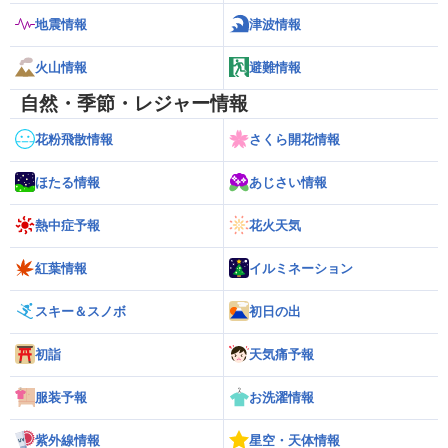
地震情報
津波情報
火山情報
避難情報
自然・季節・レジャー情報
花粉飛散情報
さくら開花情報
ほたる情報
あじさい情報
熱中症予報
花火天気
紅葉情報
イルミネーション
スキー＆スノボ
初日の出
初詣
天気痛予報
服装予報
お洗濯情報
紫外線情報
星空・天体情報