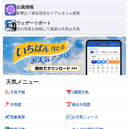
台風情報
影響は？接近状況をリアルタイム更新
ウェザーリポート
空の写真を投稿して最新の天気を共有
天気メニュー
天気予報
2週間天気
天気図
過去天気図
気象衛星
お天気ニュース