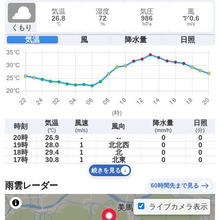
気温
湿度
気圧
風
26.8
72
986
0.6
℃
%
hPa
m/s
くもり
気温
風
降水量
日照
気温
風速
降水量
日照
時刻
風向
(℃)
(m/s)
(mm/h)
(分)
20時
26.9
-
--
0
0
19時
28.0
1
北北西
0
0
18時
29.4
1
北
0
0
17時
30.8
1
北東
0
0
続きを見る
雨雲レーダー
60時間先まで見る