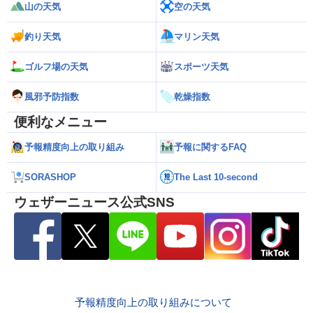
山の天気
空の天気
釣り天気
マリン天気
ゴルフ場の天気
スポーツ天気
風邪予防指数
乾燥指数
便利なメニュー
予報精度向上の取り組み
予報に関するFAQ
SORASHOP
The Last 10-second
ウェザーニュース公式SNS
予報精度向上の取り組みについて