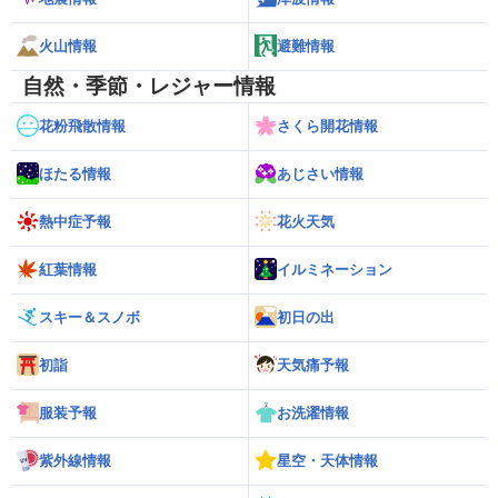
火山情報
避難情報
自然・季節・レジャー情報
花粉飛散情報
さくら開花情報
ほたる情報
あじさい情報
熱中症予報
花火天気
紅葉情報
イルミネーション
スキー＆スノボ
初日の出
初詣
天気痛予報
服装予報
お洗濯情報
紫外線情報
星空・天体情報