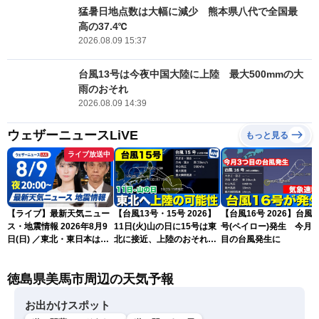
猛暑日地点数は大幅に減少 熊本県八代で全国最
高の37.4℃
2026.08.09 15:37
台風13号は今夜中国大陸に上陸 最大500mmの大
雨のおそれ
2026.08.09 14:39
ウェザーニュースLiVE
もっと見る
ライブ放送中
【ライブ】最新天気ニュー
【台風13号・15号 2026】
【台風16号 2026】台風1
ス・地震情報 2026年8月9
11日(火)山の日に15号は東
号(ペイロー)発生 今月3
日(日) ／東北・東日本は急
北に接近、上陸のおそれ
目の台風発生に
な雷雨に注意〈ウェザーニ
（9日15時更新）
ュースLiVEムーン・駒木結
徳島県美馬市周辺の天気予報
衣／芳野達郎〉
お出かけスポット