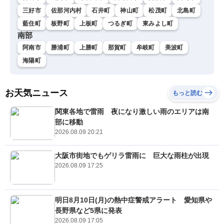
三好市
佐那河内村
石井町
神山町
松茂町
北島町
藍住町
板野町
上板町
つるぎ町
東みよし町
南部
阿南市
勝浦町
上勝町
那賀町
牟岐町
美波町
海陽町
お天気ニュース
もっと読む
関東各地で雷雨 夜になり激しい雨のエリアは南
部に移動
2026.08.09 20:21
大阪市街地でもゲリラ雷雨に 巨大な雨柱が出現
2026.08.09 17:25
明日8月10日(月)の熱中症警戒アラート 愛知県や
長野県など5県に発表
2026.08.09 17:05