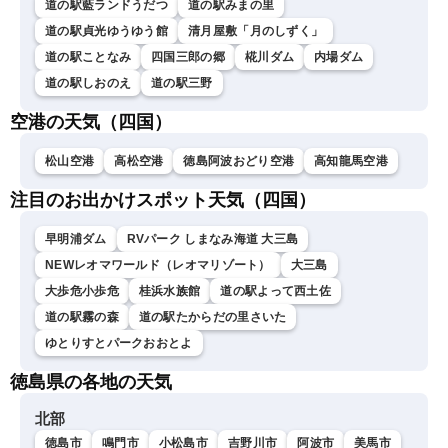
道の駅藍ランドうだつ
道の駅みまの里
道の駅貞光ゆうゆう館
清月屋敷「月のしずく」
道の駅ことなみ
四国三郎の郷
椛川ダム
内場ダム
道の駅しおのえ
道の駅三野
空港の天気（四国）
松山空港
高松空港
徳島阿波おどり空港
高知龍馬空港
注目のお出かけスポット天気（四国）
早明浦ダム
RVパーク しまなみ海道 大三島
NEWレオマワールド（レオマリゾート）
大三島
大歩危小歩危
桂浜水族館
道の駅よって西土佐
道の駅霧の森
道の駅たからだの里さいた
ゆとりすとパークおおとよ
徳島県の各地の天気
北部
徳島市
鳴門市
小松島市
吉野川市
阿波市
美馬市