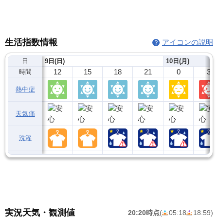
生活指数情報
アイコンの説明
日
9日(日)
10日(月)
12
15
18
21
0
3
時間
熱中症
天気痛
洗濯
実況天気・観測値
20:20時点
(
05:18
18:59
)