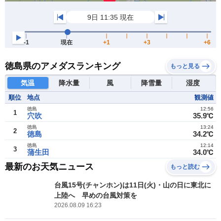
徳島県のアメダスランキング
もっと見る
気温
降水量
風
降雪量
湿度
順位
地点
観測値
徳島
12:56
1
穴吹
35.9℃
徳島
13:24
2
徳島
34.2℃
徳島
12:14
3
蒲生田
34.0℃
最新のお天気ニュース
もっと読む
台風15号(チャンホン)は11日(火)・山の日に東北に
上陸へ 早めの台風対策を
2026.08.09 16:23