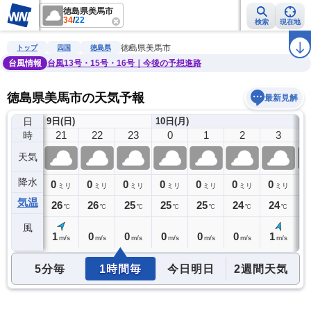
徳島県美馬市
34
/
22
検索
現在地
雨雲レーダー
台風情報
地震情報
警報・注意報
2週間天気
ラ
徳島県美馬市
トップ
四国
徳島県
台風情報
台風13号・15号・16号｜今後の予想進路
徳島県美馬市の天気予報
最新見解
日
9日(日)
10日(月)
20
21
22
23
0
1
2
3
時
天気
降水
0
0
0
0
0
0
0
0
0
ミリ
ミリ
ミリ
ミリ
ミリ
ミリ
ミリ
ミリ
気温
27
26
26
25
25
25
24
24
2
℃
℃
℃
℃
℃
℃
℃
℃
風
1
1
0
0
0
0
0
1
0
m/s
m/s
m/s
m/s
m/s
m/s
m/s
m/s
5分毎
1時間毎
今日明日
2週間天気