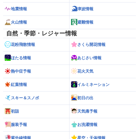
地震情報
津波情報
火山情報
避難情報
自然・季節・レジャー情報
花粉飛散情報
さくら開花情報
ほたる情報
あじさい情報
熱中症予報
花火天気
紅葉情報
イルミネーション
スキー＆スノボ
初日の出
初詣
天気痛予報
服装予報
お洗濯情報
紫外線情報
星空・天体情報