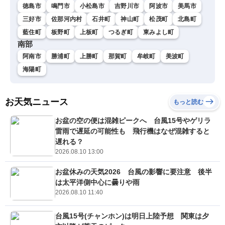
徳島市
鳴門市
小松島市
吉野川市
阿波市
美馬市
三好市
佐那河内村
石井町
神山町
松茂町
北島町
藍住町
板野町
上板町
つるぎ町
東みよし町
南部
阿南市
勝浦町
上勝町
那賀町
牟岐町
美波町
海陽町
お天気ニュース
もっと読む
お盆の空の便は混雑ピークへ 台風15号やゲリラ
雷雨で遅延の可能性も 飛行機はなぜ混雑すると
遅れる？
2026.08.10 13:00
お盆休みの天気2026 台風の影響に要注意 後半
は太平洋側中心に曇りや雨
2026.08.10 11:40
台風15号(チャンホン)は明日上陸予想 関東は夕