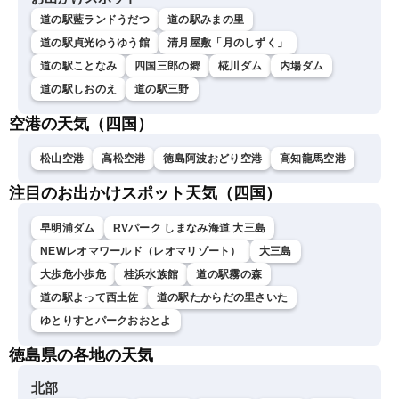
道の駅藍ランドうだつ
道の駅みまの里
道の駅貞光ゆうゆう館
清月屋敷「月のしずく」
道の駅ことなみ
四国三郎の郷
椛川ダム
内場ダム
道の駅しおのえ
道の駅三野
空港の天気（四国）
松山空港
高松空港
徳島阿波おどり空港
高知龍馬空港
注目のお出かけスポット天気（四国）
早明浦ダム
RVパーク しまなみ海道 大三島
NEWレオマワールド（レオマリゾート）
大三島
大歩危小歩危
桂浜水族館
道の駅霧の森
道の駅よって西土佐
道の駅たからだの里さいた
ゆとりすとパークおおとよ
徳島県の各地の天気
北部