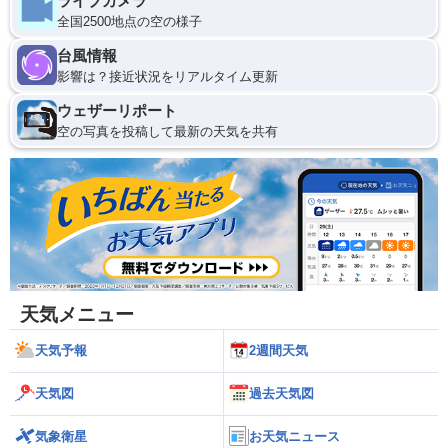
ライブカメラ
全国2500地点の空の様子
台風情報
影響は？接近状況をリアルタイム更新
ウェザーリポート
空の写真を投稿して最新の天気を共有
天気メニュー
天気予報
2週間天気
天気図
過去天気図
気象衛星
お天気ニュース