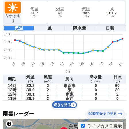
気温
湿度
気圧
風
31.7
63
985
1.7
うすぐも
℃
%
hPa
m/s
り
気温
風
降水量
日照
気温
風速
降水量
日照
時刻
風向
(℃)
(m/s)
(mm/h)
(分)
14時
32.2
2
東南東
0
60
13時
30.9
2
東
0
39
12時
30.1
1
南東
0
2
11時
26.9
2
南西
0
0
続きを見る
雨雲レーダー
60時間先まで見る