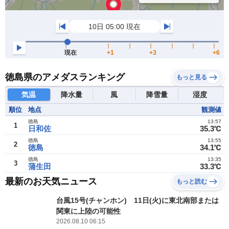
徳島県のアメダスランキング
もっと見る
気温
降水量
風
降雪量
湿度
順位
地点
観測値
徳島
13:57
1
日和佐
35.3℃
徳島
13:55
2
徳島
34.1℃
徳島
13:35
3
蒲生田
33.3℃
最新のお天気ニュース
もっと読む
台風15号(チャンホン) 11日(火)に東北南部または
関東に上陸の可能性
2026.08.10 06:15