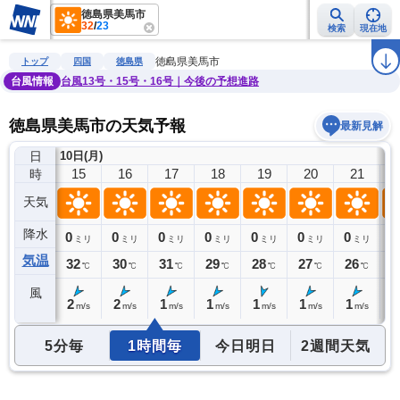
徳島県美馬市
32
/
23
検索
現在地
雨雲レーダー
台風情報
地震情報
警報・注意報
2週間天気
ラ
徳島県美馬市
トップ
四国
徳島県
台風情報
台風13号・15号・16号｜今後の予想進路
徳島県美馬市の天気予報
最新見解
日
10日(月)
14
15
16
17
18
19
20
21
時
天気
降水
0
0
0
0
0
0
0
0
0
ミリ
ミリ
ミリ
ミリ
ミリ
ミリ
ミリ
ミリ
気温
32
32
30
31
29
28
27
26
2
℃
℃
℃
℃
℃
℃
℃
℃
風
2
2
2
1
1
1
1
1
1
m/s
m/s
m/s
m/s
m/s
m/s
m/s
m/s
5分毎
1時間毎
今日明日
2週間天気