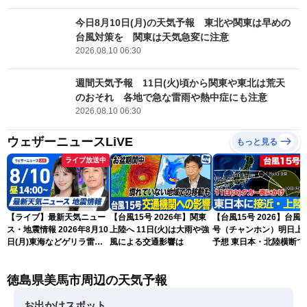
今日8月10日(月)の天気予報 東北や関東は早めの
台風対策を 関東は天気急変に注意
2026.08.10 06:30
週間天気予報 11日(火)頃から関東や東北は荒天
のおそれ 各地で急な雷雨や熱中症にも注意
2026.08.10 06:30
ウェザーニュースLiVE
もっと見る
ライブ放送中
【ライブ】最新天気ニュー
【台風15号 2026年】関東
【台風15号 2026】台風1
ス・地震情報 2026年8月10
上陸へ 11日(火)は大雨や強
号（チャンホン）明日上
日(月)東海などゲリラ雷雨
風による交通影響は
予想 東日本・北陸横断で
に注意 東北や関東は早めの
雨や暴風に要警戒（10日
台風対策を〈ウェザーニュ
時現在）
徳島県美馬市周辺の天気予報
ースLiVEアフタヌーン・戸
北美月／宇野沢達也〉
お出かけスポット