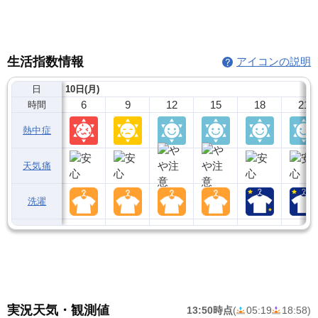
生活指数情報
アイコンの説明
日
10日(月)
6
9
12
15
18
21
時間
熱中症
天気痛
洗濯
実況天気・観測値
13:50時点
(
05:19
18:58
)