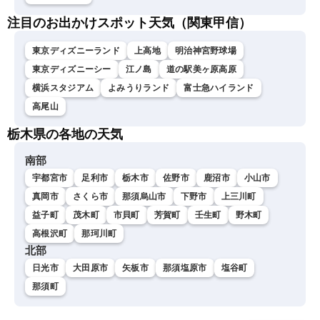
注目のお出かけスポット天気（関東甲信）
東京ディズニーランド
上高地
明治神宮野球場
東京ディズニーシー
江ノ島
道の駅美ヶ原高原
横浜スタジアム
よみうりランド
富士急ハイランド
高尾山
栃木県の各地の天気
南部
宇都宮市
足利市
栃木市
佐野市
鹿沼市
小山市
真岡市
さくら市
那須烏山市
下野市
上三川町
益子町
茂木町
市貝町
芳賀町
壬生町
野木町
高根沢町
那珂川町
北部
日光市
大田原市
矢板市
那須塩原市
塩谷町
那須町