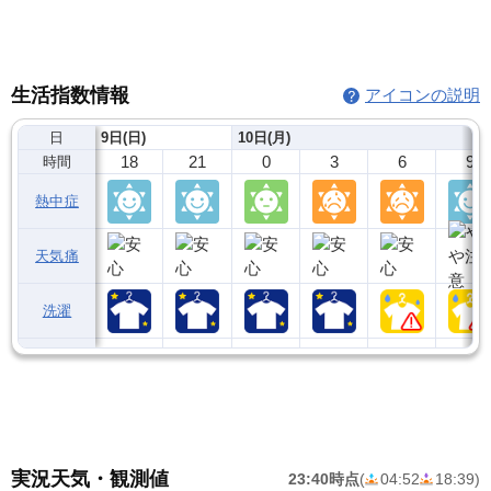
生活指数情報
アイコンの説明
日
9日(日)
10日(月)
18
21
0
3
6
9
時間
熱中症
天気痛
洗濯
実況天気・観測値
23:40時点
(
04:52
18:39
)