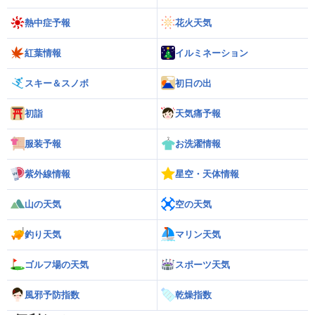
熱中症予報
花火天気
紅葉情報
イルミネーション
スキー＆スノボ
初日の出
初詣
天気痛予報
服装予報
お洗濯情報
紫外線情報
星空・天体情報
山の天気
空の天気
釣り天気
マリン天気
ゴルフ場の天気
スポーツ天気
風邪予防指数
乾燥指数