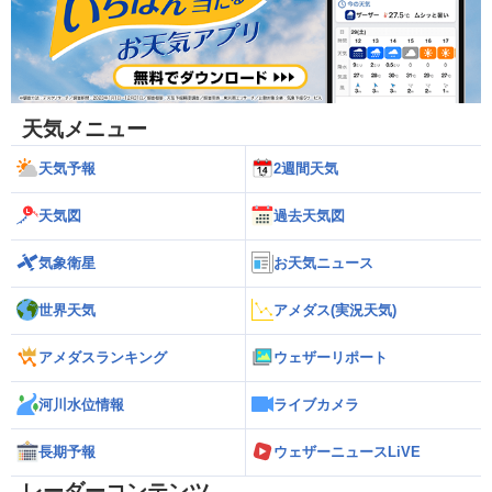
天気メニュー
天気予報
2週間天気
天気図
過去天気図
気象衛星
お天気ニュース
世界天気
アメダス(実況天気)
アメダスランキング
ウェザーリポート
河川水位情報
ライブカメラ
長期予報
ウェザーニュースLiVE
レーダーコンテンツ