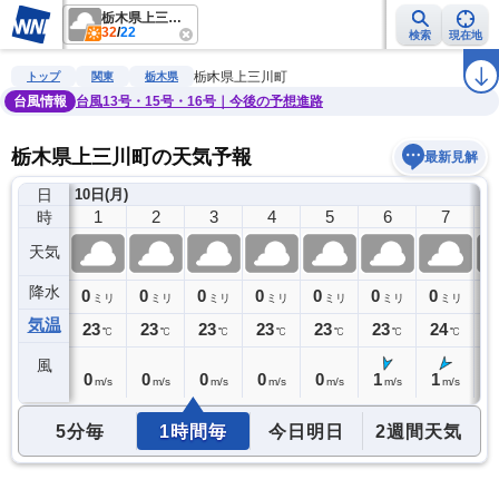
栃木県上三川町
32
/
22
検索
現在地
雨雲レーダー
台風情報
地震情報
警報・注意報
2週間天気
ラ
栃木県上三川町
トップ
関東
栃木県
台風情報
台風13号・15号・16号｜今後の予想進路
栃木県上三川町の天気予報
最新見解
日
)
10日(月)
0
1
2
3
4
5
6
7
時
天気
降水
0
0
0
0
0
0
0
0
0
ミリ
ミリ
ミリ
ミリ
ミリ
ミリ
ミリ
ミリ
気温
23
23
23
23
23
23
23
24
2
℃
℃
℃
℃
℃
℃
℃
℃
風
0
0
0
0
0
0
1
1
1
m/s
m/s
m/s
m/s
m/s
m/s
m/s
m/s
5分毎
1時間毎
今日明日
2週間天気