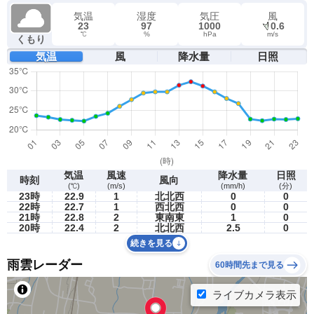
気温
湿度
気圧
風
23
97
1000
0.6
℃
%
hPa
m/s
くもり
気温
風
降水量
日照
気温
風速
降水量
日照
時刻
風向
(℃)
(m/s)
(mm/h)
(分)
23時
22.9
1
北北西
0
0
22時
22.7
1
西北西
0
0
21時
22.8
2
東南東
1
0
20時
22.4
2
北北西
2.5
0
続きを見る
雨雲レーダー
60時間先まで見る