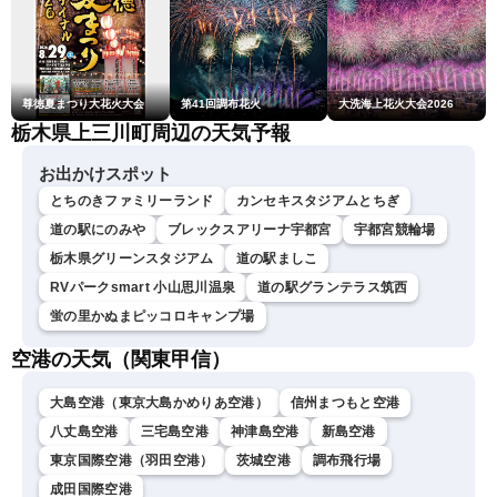
尊徳夏まつり大花火大会
第41回調布花火
大洗海上花火大会2026
栃木県上三川町周辺の天気予報
お出かけスポット
とちのきファミリーランド
カンセキスタジアムとちぎ
道の駅にのみや
ブレックスアリーナ宇都宮
宇都宮競輪場
栃木県グリーンスタジアム
道の駅ましこ
RVパークsmart 小山思川温泉
道の駅グランテラス筑西
蛍の里かぬまピッコロキャンプ場
空港の天気（関東甲信）
大島空港（東京大島かめりあ空港）
信州まつもと空港
八丈島空港
三宅島空港
神津島空港
新島空港
東京国際空港（羽田空港）
茨城空港
調布飛行場
成田国際空港