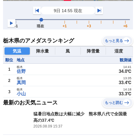
栃木県のアメダスランキング
もっと見る
気温
降水量
風
降雪量
湿度
順位
地点
観測値
栃木
14:41
1
佐野
34.0℃
栃木
13:35
2
真岡
33.4℃
栃木
14:18
3
小山
33.3℃
最新のお天気ニュース
もっと読む
猛暑日地点数は大幅に減少 熊本県八代で全国最
高の37.4℃
2026.08.09 15:37