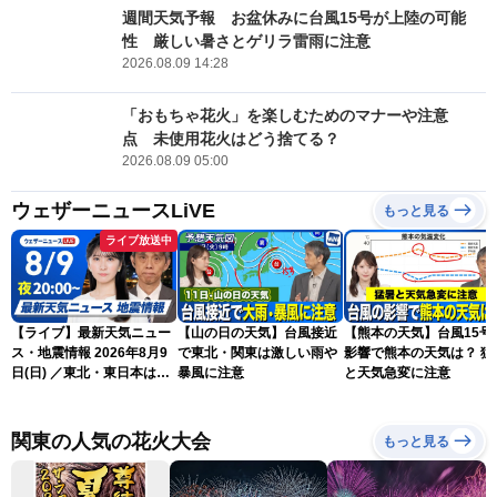
週間天気予報 お盆休みに台風15号が上陸の可能
性 厳しい暑さとゲリラ雷雨に注意
2026.08.09 14:28
「おもちゃ花火」を楽しむためのマナーや注意
点 未使用花火はどう捨てる？
2026.08.09 05:00
ウェザーニュースLiVE
もっと見る
ライブ放送中
【ライブ】最新天気ニュー
【山の日の天気】台風接近
【熊本の天気】台風15号
ス・地震情報 2026年8月9
で東北・関東は激しい雨や
影響で熊本の天気は？ 猛
日(日) ／東北・東日本は急
暴風に注意
と天気急変に注意
な雷雨に注意〈ウェザーニ
ュースLiVEムーン・駒木結
衣／芳野達郎〉
関東の人気の花火大会
もっと見る