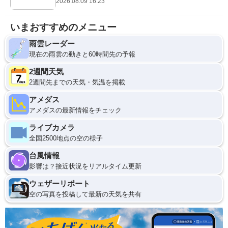
2026.08.09 16:23
いまおすすめのメニュー
雨雲レーダー
現在の雨雲の動きと60時間先の予報
2週間天気
2週間先までの天気・気温を掲載
アメダス
アメダスの最新情報をチェック
ライブカメラ
全国2500地点の空の様子
台風情報
影響は？接近状況をリアルタイム更新
ウェザーリポート
空の写真を投稿して最新の天気を共有