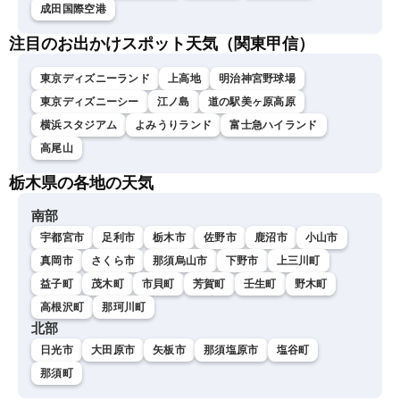
成田国際空港
注目のお出かけスポット天気（関東甲信）
東京ディズニーランド
上高地
明治神宮野球場
東京ディズニーシー
江ノ島
道の駅美ヶ原高原
横浜スタジアム
よみうりランド
富士急ハイランド
高尾山
栃木県の各地の天気
南部
宇都宮市
足利市
栃木市
佐野市
鹿沼市
小山市
真岡市
さくら市
那須烏山市
下野市
上三川町
益子町
茂木町
市貝町
芳賀町
壬生町
野木町
高根沢町
那珂川町
北部
日光市
大田原市
矢板市
那須塩原市
塩谷町
那須町