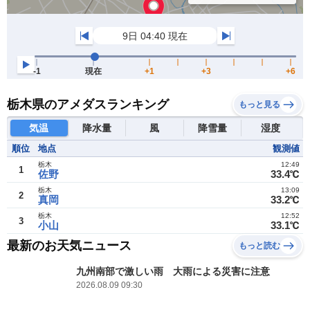
栃木県のアメダスランキング
もっと見る
気温
降水量
風
降雪量
湿度
順位
地点
観測値
栃木
12:49
1
佐野
33.4℃
栃木
13:09
2
真岡
33.2℃
栃木
12:52
3
小山
33.1℃
最新のお天気ニュース
もっと読む
九州南部で激しい雨 大雨による災害に注意
2026.08.09 09:30