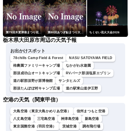
第79回木更津港まつり花火大会
第80回あつぎ鮎まつり大花火大会
ちくせい花火大会2026
栃木県大田原市周辺の天気予報
お出かけスポット
78chills Camp Field & Forest
NASU SATOYAMA FIELD
柿農園ファミリーキャンプ場
なかがわ水遊園
那須成功山オートキャンプ場
RVパーク那須塩原エヅリン
道の駅那須野が原博物館
サンタヒルズ
那須たんぽぽ村キャンプ広場
道の駅東山道伊王野
空港の天気（関東甲信）
大島空港（東京大島かめりあ空港）
信州まつもと空港
八丈島空港
三宅島空港
神津島空港
新島空港
東京国際空港（羽田空港）
茨城空港
調布飛行場