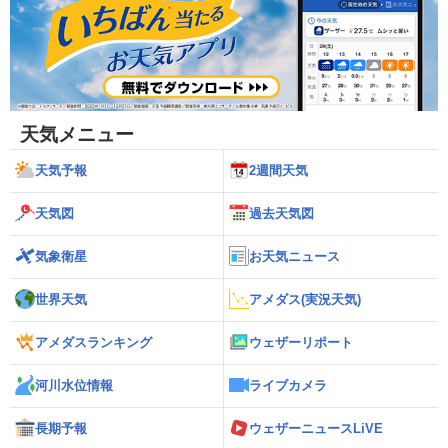
天気メニュー
天気予報
2週間天気
天気図
過去天気図
気象衛星
お天気ニュース
世界天気
アメダス(実況天気)
アメダスランキング
ウェザーリポート
河川水位情報
ライブカメラ
長期予報
ウェザーニュースLiVE