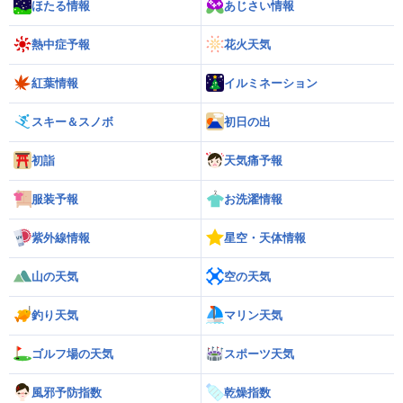
ほたる情報
あじさい情報
熱中症予報
花火天気
紅葉情報
イルミネーション
スキー＆スノボ
初日の出
初詣
天気痛予報
服装予報
お洗濯情報
紫外線情報
星空・天体情報
山の天気
空の天気
釣り天気
マリン天気
ゴルフ場の天気
スポーツ天気
風邪予防指数
乾燥指数