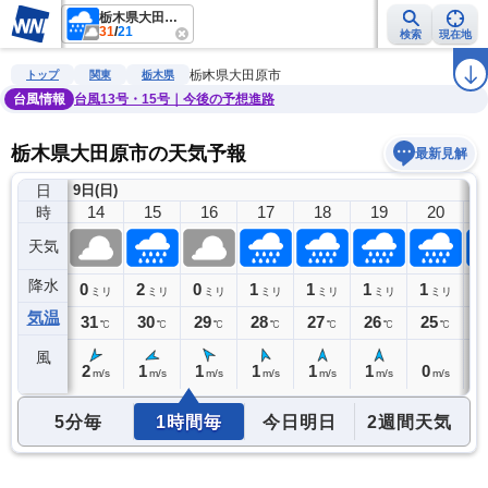
栃木県大田原市
31
/
21
検索
現在地
雨雲レーダー
台風情報
地震情報
警報・注意報
2週間天気
ラ
栃木県大田原市
トップ
関東
栃木県
台風情報
台風13号・15号｜今後の予想進路
栃木県大田原市の天気予報
最新見解
日
9日(日)
13
14
15
16
17
18
19
20
時
天気
降水
0
0
2
0
1
1
1
1
1
ミリ
ミリ
ミリ
ミリ
ミリ
ミリ
ミリ
ミリ
気温
31
31
30
29
28
27
26
25
2
℃
℃
℃
℃
℃
℃
℃
℃
風
3
2
1
1
1
1
1
0
0
m/s
m/s
m/s
m/s
m/s
m/s
m/s
m/s
5分毎
1時間毎
今日明日
2週間天気