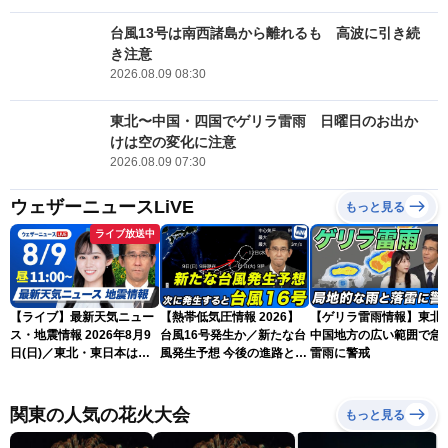
台風13号は南西諸島から離れるも 高波に引き続
き注意
2026.08.09 08:30
東北〜中国・四国でゲリラ雷雨 日曜日のお出か
けは空の変化に注意
2026.08.09 07:30
ウェザーニュースLiVE
もっと見る
ライブ放送中
【ライブ】最新天気ニュー
【熱帯低気圧情報 2026】
【ゲリラ雷雨情報】東北
ス・地震情報 2026年8月9
台風16号発生か／新たな台
中国地方の広い範囲で急
日(日)／東北・東日本は急
風発生予想 今後の進路と日
雷雨に警戒
な雷雨に注意〈ウェザーニ
本への影響は？(9日 12時更
ュースLiVEコーヒータイ
新)
ム・青原桃香／山口剛央〉
関東の人気の花火大会
もっと見る