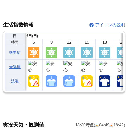
生活指数情報
アイコンの説明
日
9日(日)
6
9
12
15
18
21
時間
熱中症
天気痛
洗濯
実況天気・観測値
13:20時点
(
04:49
18:42
)