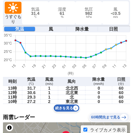
気温
湿度
気圧
風
31.4
61
982
0.5
うすぐも
℃
%
hPa
m/s
り
気温
風
降水量
日照
気温
風速
降水量
日照
時刻
風向
(℃)
(m/s)
(mm/h)
(分)
13時
31.7
1
北北西
0
60
12時
30.6
1
北北東
0
60
11時
29.3
1
北
0
60
10時
27.2
2
東北東
0
60
続きを見る
雨雲レーダー
60時間先まで見る