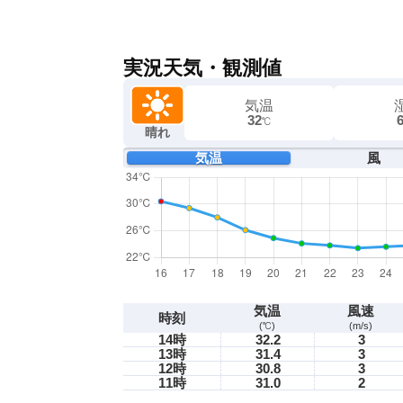
実況天気・観測値
気温
32
℃
晴れ
気温
風
気温
風速
時刻
(℃)
(m/s)
14時
32.2
3
13時
31.4
3
12時
30.8
3
11時
31.0
2