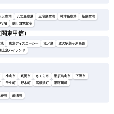
もと空港
八丈島空港
三宅島空港
神津島空港
新島空港
飛行場
成田国際空港
（関東甲信）
高地
東京ディズニーシー
江ノ島
道の駅美ヶ原高原
富士急ハイランド
市
小山市
真岡市
さくら市
那須烏山市
下野市
町
壬生町
野木町
高根沢町
那珂川町
塩谷町
那須町