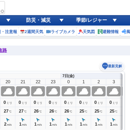
防災・減災
季節/レジャー
報・注意報
2週間天気
ライブカメラ
天気図
避難情報
進路
最新見解
7日(金)
20
21
22
23
0
1
2
3
4
0
0
0
0
0
0
0
0
0
ミリ
ミリ
ミリ
ミリ
ミリ
ミリ
ミリ
ミリ
27
27
26
26
26
25
25
25
25
℃
℃
℃
℃
℃
℃
℃
℃
2
1
1
1
1
1
1
1
1
m/s
m/s
m/s
m/s
m/s
m/s
m/s
m/s
m