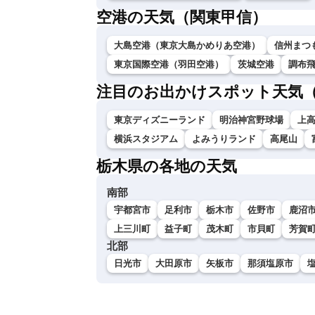
空港の天気（関東甲信）
大島空港（東京大島かめりあ空港）
信州まつ
東京国際空港（羽田空港）
茨城空港
調布
注目のお出かけスポット天気
東京ディズニーランド
明治神宮野球場
上
横浜スタジアム
よみうりランド
高尾山
栃木県の各地の天気
南部
宇都宮市
足利市
栃木市
佐野市
鹿沼
上三川町
益子町
茂木町
市貝町
芳賀
北部
日光市
大田原市
矢板市
那須塩原市