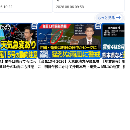
06 10:22
2026.08.06 09:58
もっと見る
気】前半は晴れてもにわ
【台風13号 2026】大東島地方が暴風域
【地震速報】熊本
風15号の動向にも注意
に 明日午後にかけて沖縄本島・奄美通
M5.1の地震 熊
過する見込み 早めの備えを ※8月6日
で震度4を観測
10時更新