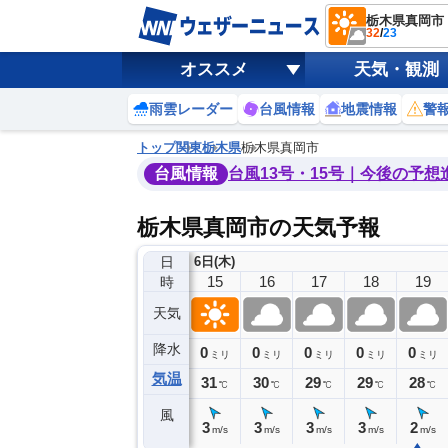
栃木県真岡市
32
/
23
オススメ
天気・観測
雨雲レーダー
台風情報
地震情報
警
トップ
関東
栃木県
栃木県真岡市
台風情報
台風13号・15号｜今後の予想
栃木県真岡市の天気予報
日
6日(木)
11
12
13
14
15
16
17
18
19
時
天気
降水
0
0
0
0
0
0
0
0
ミリ
ミリ
ミリ
ミリ
ミリ
ミリ
ミリ
ミリ
ミリ
気温
31
31
32
31
31
30
29
29
28
℃
℃
℃
℃
℃
℃
℃
℃
℃
風
2
2
3
3
3
3
3
3
2
m/s
m/s
m/s
m/s
m/s
m/s
m/s
m/s
m/s