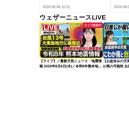
2026.08.06 11:51
2026.08.
ウェザーニュースLiVE
ライブ放送中
【ライブ】／最新天気ニュース・地震情
【お盆休みの天
報 2026年8月6日(木)／令和8年熊本地震
か雨の可能性 台
情報／台風13号が大東島地方に最接近
〈ウェザーニュースLiVEアフタヌーン・
青原桃香／本田竜也〉