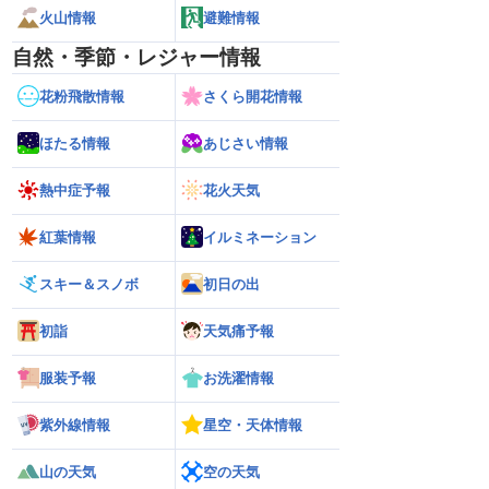
火山情報
避難情報
自然・季節・レジャー情報
花粉飛散情報
さくら開花情報
ほたる情報
あじさい情報
熱中症予報
花火天気
紅葉情報
イルミネーション
スキー＆スノボ
初日の出
初詣
天気痛予報
服装予報
お洗濯情報
紫外線情報
星空・天体情報
山の天気
空の天気