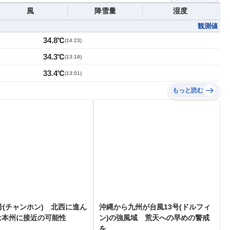
風
降雪量
湿度
観測値
34.8℃
(
14:23
)
34.3℃
(
13:18
)
33.4℃
(
13:01
)
もっと読む
号(チャンホン) 北西に進ん
沖縄から九州が台風13号(ドルフィ
は本州に接近の可能性
ン)の強風域 荒天への早めの警戒
を