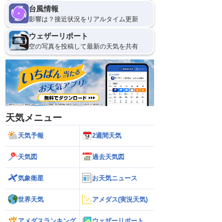
台風情報
影響は？接近状況をリアルタイム更新
ウェザーリポート
空の写真を投稿して最新の天気を共有
天気メニュー
天気予報
2週間天気
天気図
過去天気図
気象衛星
お天気ニュース
世界天気
アメダス(実況天気)
アメダスランキング
ウェザーリポート