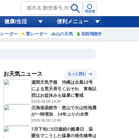
現在地
健康/生活
便利メニュー
風レーダー
雷レーダー
山の天気
花粉飛散情報
世界天気
お天気ニュース
もっと読む
週間天気予報 沖縄は台風13号
5
6
7
8
9
10
11
12
による荒天長引くおそれ 東海以
西はお盆休みも猛暑に警戒
2026.08.06 14:20
北海道函館市・恵山で火山性地震
0
0
0
0
0
0
0
0
ミリ
ミリ
ミリ
ミリ
ミリ
ミリ
ミリ
ミリ
ミリ
が一時増加 14年ぶりの水準
25
25
26
27
28
30
31
32
℃
℃
℃
℃
℃
℃
℃
℃
℃
2026.08.06 13:46
7月下旬に5日連続の酷暑日 温
1
1
1
2
2
2
3
3
/s
m/s
m/s
m/s
m/s
m/s
m/s
m/s
m/s
暖化でこうした猛暑の発生確率は