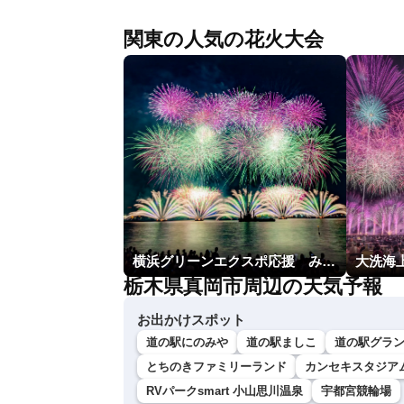
関東の人気の花火大会
横浜グリーンエクスポ応援 みなとみらいフェスティバル「スカイシンフォニーinヨコハマ presented byコロワイド」
大洗海上
栃木県真岡市周辺の天気予報
お出かけスポット
道の駅にのみや
道の駅ましこ
道の駅グラ
とちのきファミリーランド
カンセキスタジア
RVパークsmart 小山思川温泉
宇都宮競輪場