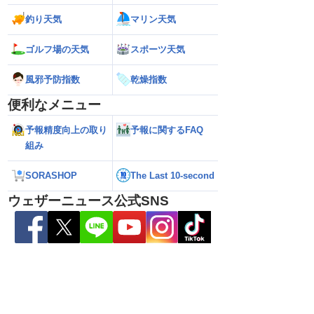
釣り天気
マリン天気
ゴルフ場の天気
スポーツ天気
風邪予防指数
乾燥指数
便利なメニュー
予報精度向上の取り
予報に関するFAQ
組み
県天草･芦北地方で
【雨情報】関東は通勤通学時も弱い雨
【台風15号 202
本県や長崎県、鹿児島県
日中は再び雨降りやすい
近づいてくる可能
（6日3時更新）
SORASHOP
The Last 10-second
ウェザーニュース公式SNS