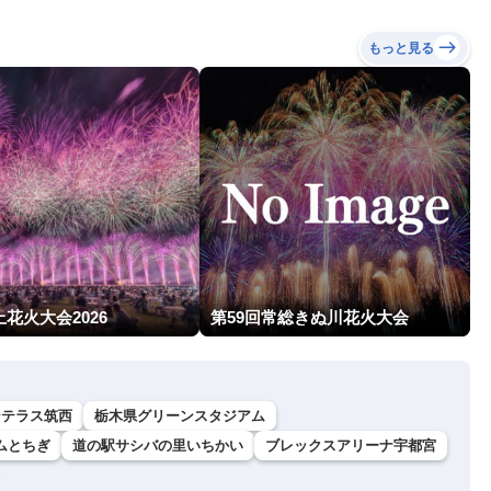
もっと見る
花火大会2026
第59回常総きぬ川花火大会
ンテラス筑西
栃木県グリーンスタジアム
ムとちぎ
道の駅サシバの里いちかい
ブレックスアリーナ宇都宮