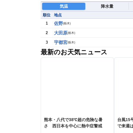
気温
降水量
順位
地点
佐野
1
(
栃木
)
大田原
2
(
栃木
)
宇都宮
3
(
栃木
)
最新のお天気ニュース
熊本・八代で38℃超の危険な暑
台風15
さ 西日本を中心に熱中症警戒
で来週