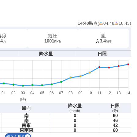
14:40時点
(
04:48
18:43
)
湿度
気圧
風
64
1001
3.4
%
hPa
m/s
降水量
日照
降水量
日照
風向
(mm/h)
(分)
南
0
60
南
0
46
南東
0
42
東南東
0
60