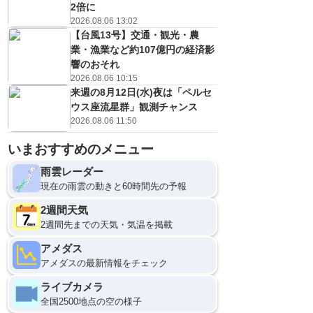
2倍に
2026.08.06 13:02
【台風13号】交通・観光・農
業・漁業など約107億円の経済影
響のおそれ
2026.08.06 10:15
来週の8月12日(水)夜は「ペルセ
ウス座流星群」観測チャンス
2026.08.06 11:50
いまおすすめのメニュー
雨雲レーダー
現在の雨雲の動きと60時間先の予報
2週間天気
2週間先までの天気・気温を掲載
アメダス
アメダスの最新情報をチェック
ライブカメラ
全国2500地点の空の様子