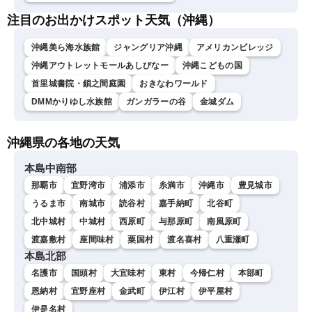
注目のお出かけスポット天気（沖縄）
沖縄美ら海水族館
ジャングリア沖縄
アメリカンビレッジ
沖縄アウトレットモールあしびなー
沖縄こどもの国
首里城書院・鎖之間庭園
おきなわワールド
DMMかりゆし水族館
ガンガラーの谷
金城ダム
沖縄県の各地の天気
本島中南部
那覇市
宜野湾市
浦添市
糸満市
沖縄市
豊見城市
うるま市
南城市
読谷村
嘉手納町
北谷町
北中城村
中城村
西原町
与那原町
南風原町
渡嘉敷村
座間味村
粟国村
渡名喜村
八重瀬町
本島北部
名護市
国頭村
大宜味村
東村
今帰仁村
本部町
恩納村
宜野座村
金武町
伊江村
伊平屋村
伊是名村