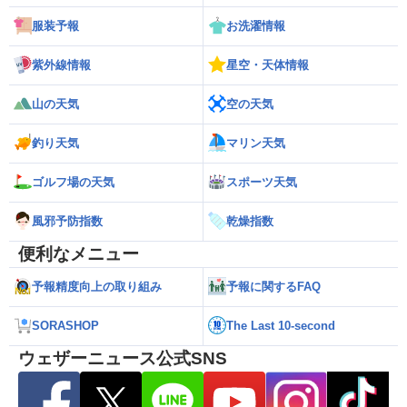
服装予報
お洗濯情報
紫外線情報
星空・天体情報
山の天気
空の天気
釣り天気
マリン天気
ゴルフ場の天気
スポーツ天気
風邪予防指数
乾燥指数
便利なメニュー
予報精度向上の取り組み
予報に関するFAQ
SORASHOP
The Last 10-second
ウェザーニュース公式SNS