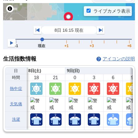
生活指数情報
アイコンの説明
日
8日(土)
9日(日)
18
21
0
3
6
9
時間
熱中症
天気痛
洗濯