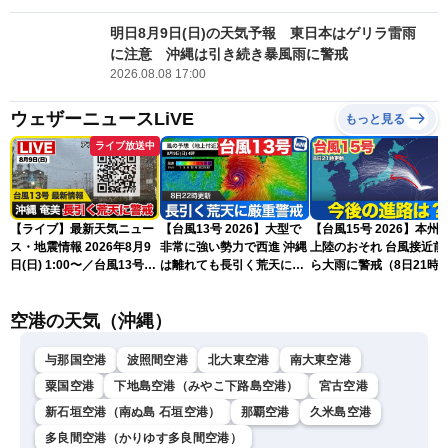
明日8月9日(日)の天気予報 東日本はゲリラ雷雨
に注意 沖縄は引き続き暴風雨に警戒
2026.08.08 17:00
ウェザーニュースLiVE
もっと見る
ライブ放送中
【ライブ】最新天気ニュー
【台風13号 2026】大型で
【台風15号 2026】本州
ス・地震情報 2026年8月9
非常に強い勢力で西進 沖縄
上陸のおそれ 台風接近前
日(日) 1:00〜／台風13号・
は離れても長引く荒天に厳
ら大雨に警戒（8日21時
15号情報 令和8年熊本地
重警戒(8日22時更新)
新）
震情報〈ウェザーニュース
空港の天気（沖縄）
LiVE〉
与那国空港
波照間空港
北大東空港
南大東空港
粟国空港
下地島空港（みやこ下路島空港）
宮古空港
新石垣空港（南ぬ島 石垣空港）
那覇空港
久米島空港
多良間空港（かりゆす多良間空港）