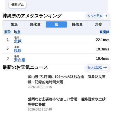
儀間ダム
沖縄県のアメダスランキング
もっと見る
気温
降水量
風
降雪量
湿度
順位
地点
観測値
沖縄
22.1m/s
1
北原
沖縄
18.3m/s
2
鏡原
沖縄
16.4m/s
3
安次嶺
最新のお天気ニュース
もっと読む
富山県で1時間に109mmの猛烈な雨 気象防災速
報・記録的短時間大雨
2026.08.08 19:15
盛岡など主要都市で激しい雷雨 道路冠水や土砂
災害に警戒
2026.08.08 17:40