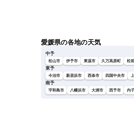
愛媛県の各地の天気
中予
松山市
伊予市
東温市
久万高原町
松
東予
今治市
新居浜市
西条市
四国中央市
南予
宇和島市
八幡浜市
大洲市
西予市
内