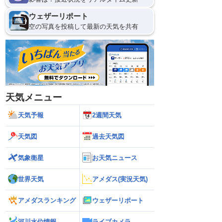
ウェザーリポート
空の写真を投稿して最新の天気を共有
天気メニュー
天気予報
2週間天気
天気図
過去天気図
気象衛星
お天気ニュース
世界天気
アメダス(実況天気)
アメダスランキング
ウェザーリポート
河川水位情報
ライブカメラ