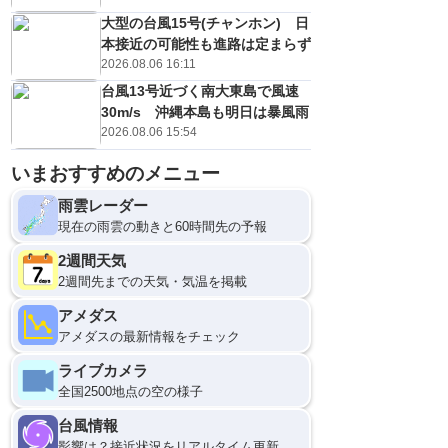
大型の台風15号(チャンホン) 日
本接近の可能性も進路は定まらず
2026.08.06 16:11
台風13号近づく南大東島で風速
30m/s 沖縄本島も明日は暴風雨
2026.08.06 15:54
いまおすすめのメニュー
雨雲レーダー
現在の雨雲の動きと60時間先の予報
2週間天気
2週間先までの天気・気温を掲載
アメダス
アメダスの最新情報をチェック
ライブカメラ
全国2500地点の空の様子
台風情報
影響は？接近状況をリアルタイム更新