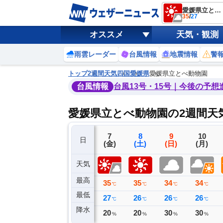
愛媛県立とべ動物園
35
/
27
オススメ
天気・観測
雨雲レーダー
台風情報
地震情報
警
トップ
2週間天気
四国
愛媛県
愛媛県立とべ動物園
台風情報
台風13号・15号｜今後の予想
愛媛県立とべ動物園の2週間天
4
5
6
7
8
9
10
日
(火)
(水)
(木)
(金)
(土)
(日)
(月)
天気
最高
33
34
36
35
35
34
34
℃
℃
℃
℃
℃
℃
℃
最低
27
26
25
27
26
26
26
℃
℃
℃
℃
℃
℃
℃
降水
6
2
0
20
20
30
30
ミリ
ミリ
ミリ
%
%
%
%