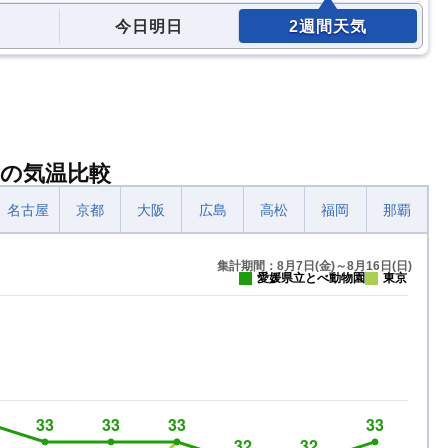
今日明日
2週間天気
の気温比較
名古屋
京都
大阪
広島
高松
福岡
那覇
集計期間：8月7日(金)～8月16日(日)
愛媛県立とべ動物園
東京