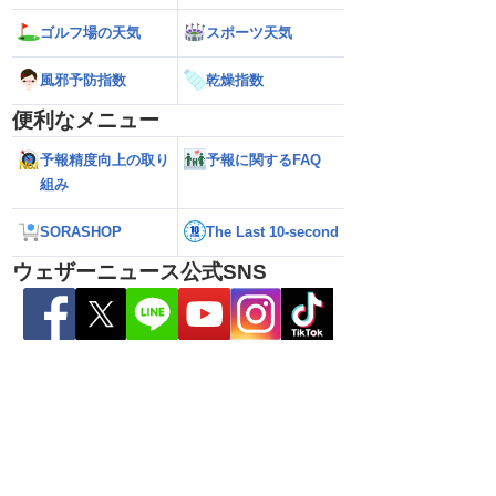
ゴルフ場の天気
スポーツ天気
ら離れた西日本太平洋
【熊本八代で39℃観測】被災地・熊本へ
【台風15号 202
風邪予防指数
乾燥指数
心に大雨のおそれ
台風による雨風の影響は？
の可能性も進路は定
新）
便利なメニュー
予報精度向上の取り
予報に関するFAQ
組み
SORASHOP
The Last 10-second
ウェザーニュース公式SNS