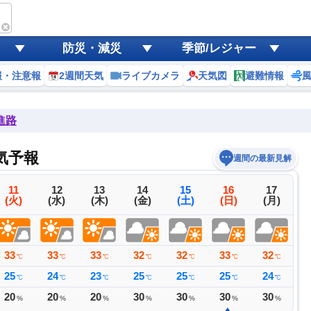
防災・減災
季節/レジャー
報・注意報
2週間天気
ライブカメラ
天気図
避難情報
進路
気予報
週間の最新見解
11
12
13
14
15
16
17
(火)
(水)
(木)
(金)
(土)
(日)
(月)
33
33
33
32
32
33
32
3
℃
℃
℃
℃
℃
℃
℃
25
24
23
25
25
25
24
2
℃
℃
℃
℃
℃
℃
℃
20
20
20
30
30
30
30
4
%
%
%
%
%
%
%