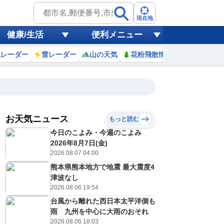
現在地
健康/生活
便利メニュー
風レーダー
雷レーダー
山の天気
花粉飛散情報
世界天気
お天気ニュース
もっと読む
18
19
20
21
今日のこよみ・今週のこよみ
(火)
(水)
(木)
(金)
予報の
2026年8月7日(金)
E
C
D
E
信頼度
高
2026.08.07 04:00
A
熊本県熊本地方で地震 最大震度4
B
C
津波なし
2
33
33
32
D
℃
℃
℃
℃
2026.08.06 19:54
E
4
24
25
25
低
℃
℃
台風から離れた西日本太平洋側も
℃
℃
？
雨 九州を中心に大雨のおそれ
0
20
20
40
%
%
%
%
2026.08.06 18:03