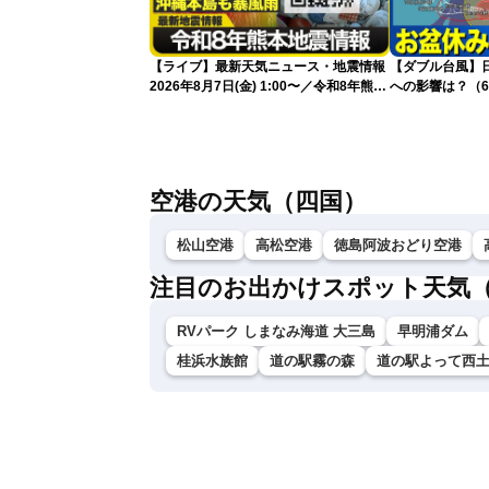
【ライブ】最新天気ニュース・地震情報
【ダブル台風】日本列
2026年8月7日(金) 1:00〜／令和8年熊本
への影響は？（6
地震情報 台風13号が沖縄に接近〈ウェ
ザーニュースLiVE〉
空港の天気（四国）
松山空港
高松空港
徳島阿波おどり空港
注目のお出かけスポット天気
RVパーク しまなみ海道 大三島
早明浦ダム
桂浜水族館
道の駅霧の森
道の駅よって西