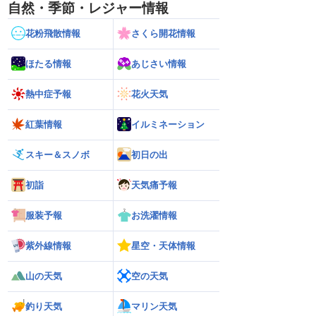
自然・季節・レジャー情報
花粉飛散情報
さくら開花情報
ほたる情報
あじさい情報
熱中症予報
花火天気
紅葉情報
イルミネーション
スキー＆スノボ
初日の出
初詣
天気痛予報
服装予報
お洗濯情報
紫外線情報
星空・天体情報
山の天気
空の天気
釣り天気
マリン天気