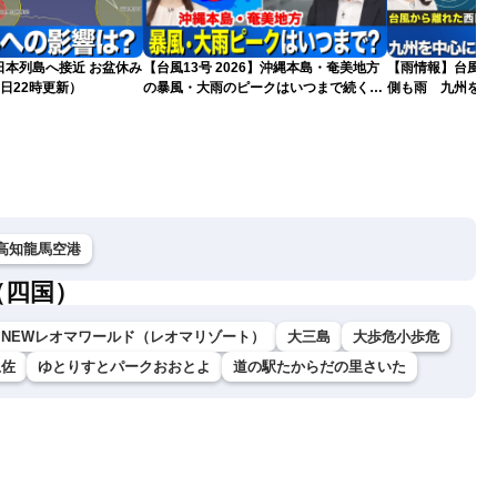
島へ接近 お盆休み
【台風13号 2026】沖縄本島・奄美地方
【雨情報】台風か
日22時更新）
の暴風・大雨のピークはいつまで続く？
側も雨 九州を中
（6日18時更新）
高知龍馬空港
（四国）
NEWレオマワールド（レオマリゾート）
大三島
大歩危小歩危
土佐
ゆとりすとパークおおとよ
道の駅たからだの里さいた