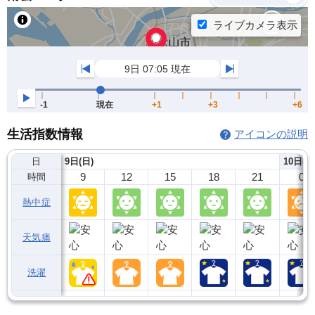
生活指数情報
アイコンの説明
日
9日(日)
10日(月
9
12
15
18
21
0
時間
熱中症
天気痛
洗濯