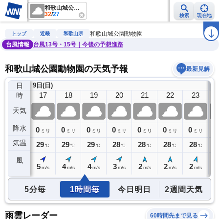
和歌山城公園動物園
32
/
27
検索
現在地
雨雲レーダー
台風情報
地震情報
警報・注意報
2週間天気
ラ
和歌山城公園動物園
トップ
近畿
和歌山県
台風情報
台風13号・15号｜今後の予想進路
和歌山城公園動物園の天気予報
最新見解
日
9日(日)
10
16
17
18
19
20
21
22
23
時
天気
降水
0
0
0
0
0
0
0
0
0
ミリ
ミリ
ミリ
ミリ
ミリ
ミリ
ミリ
ミリ
気温
30
29
29
29
28
28
28
28
2
℃
℃
℃
℃
℃
℃
℃
℃
風
5
5
4
4
3
2
2
2
2
m/s
m/s
m/s
m/s
m/s
m/s
m/s
m/s
5分毎
1時間毎
今日明日
2週間天気
雨雲レーダー
60時間先まで見る