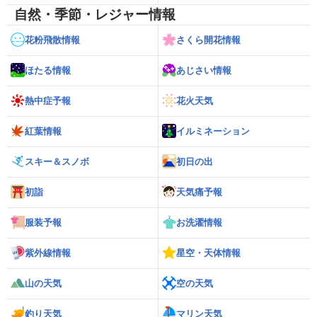
自然・季節・レジャー情報
花粉飛散情報
さくら開花情報
ほたる情報
あじさい情報
熱中症予報
花火天気
紅葉情報
イルミネーション
スキー＆スノボ
初日の出
初詣
天気痛予報
服装予報
お洗濯情報
紫外線情報
星空・天体情報
山の天気
空の天気
釣り天気
マリン天気