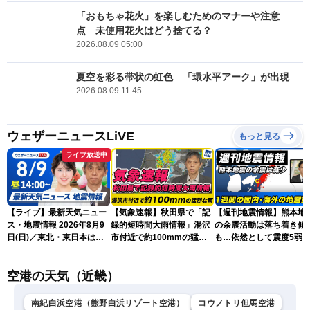
「おもちゃ花火」を楽しむためのマナーや注意
点 未使用花火はどう捨てる？
2026.08.09 05:00
夏空を彩る帯状の虹色 「環水平アーク」が出現
2026.08.09 11:45
ウェザーニュースLiVE
もっと見る
ライブ放送中
【ライブ】最新天気ニュー
【気象速報】秋田県で「記
【週刊地震情報】熊本地
ス・地震情報 2026年8月9
録的短時間大雨情報」湯沢
の余震活動は落ち着き傾
日(日)／東北・東日本は急
市付近で約100mmの猛烈
も…依然として震度5弱
な雷雨に注意〈ウェザーニ
な雨
戒
ュースLiVEアフタヌーン・
空港の天気（近畿）
小川千奈／芳野達郎〉
南紀白浜空港（熊野白浜リゾート空港）
コウノトリ但馬空港