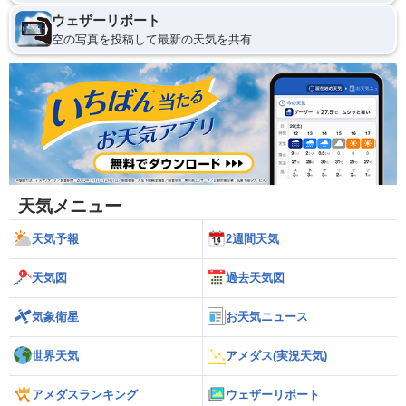
ウェザーリポート
空の写真を投稿して最新の天気を共有
天気メニュー
天気予報
2週間天気
天気図
過去天気図
気象衛星
お天気ニュース
世界天気
アメダス(実況天気)
アメダスランキング
ウェザーリポート