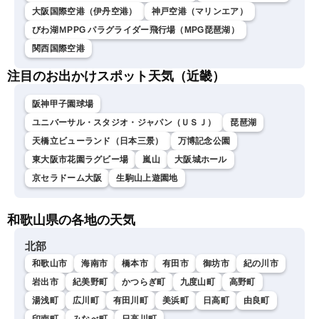
大阪国際空港（伊丹空港）
神戸空港（マリンエア）
びわ湖ＭPPG パラグライダー飛行場（MPG琵琶湖）
関西国際空港
注目のお出かけスポット天気（近畿）
阪神甲子園球場
ユニバーサル・スタジオ・ジャパン（ＵＳＪ）
琵琶湖
天橋立ビューランド（日本三景）
万博記念公園
東大阪市花園ラグビー場
嵐山
大阪城ホール
京セラドーム大阪
生駒山上遊園地
和歌山県の各地の天気
北部
和歌山市
海南市
橋本市
有田市
御坊市
紀の川市
岩出市
紀美野町
かつらぎ町
九度山町
高野町
湯浅町
広川町
有田川町
美浜町
日高町
由良町
印南町
みなべ町
日高川町