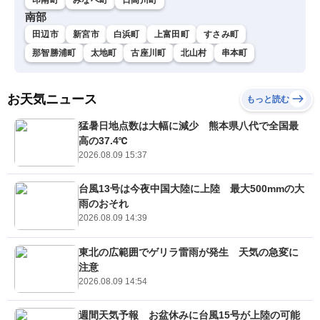
南部
田辺市
新宮市
白浜町
上富田町
すさみ町
那智勝浦町
太地町
古座川町
北山村
串本町
お天気ニュース
もっと読む
猛暑日地点数は大幅に減少 熊本県八代で全国最
高の37.4℃
2026.08.09 15:37
台風13号は今夜中国大陸に上陸 最大500mmの大
雨のおそれ
2026.08.09 14:39
東北の広範囲でゲリラ雷雨が発生 天気の急変に
注意
2026.08.09 14:54
週間天気予報 お盆休みに台風15号が上陸の可能