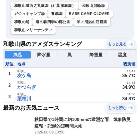
和歌山城西之丸庭園（紅葉溪庭園）
和歌山競輪場
ガジュキャンプ場
養翠園
BASE CAMP CLOVER
和歌の浦
道の駅四季の郷公園
琴ノ浦温山荘庭園
和歌山マリーナシティ
和歌山県のアメダスランキング
もっと見る
気温
降水量
風
降雪量
湿度
順位
地点
観測値
和歌山
14:41
1
友ケ島
35.7℃
和歌山
14:43
2
かつらぎ
34.9℃
和歌山
11:50
3
栗栖川
34.8℃
最新のお天気ニュース
もっと読む
秋田県で1時間に約100mmの猛烈な雨 気象防災
速報・記録的短時間大雨
2026.08.09 13:50