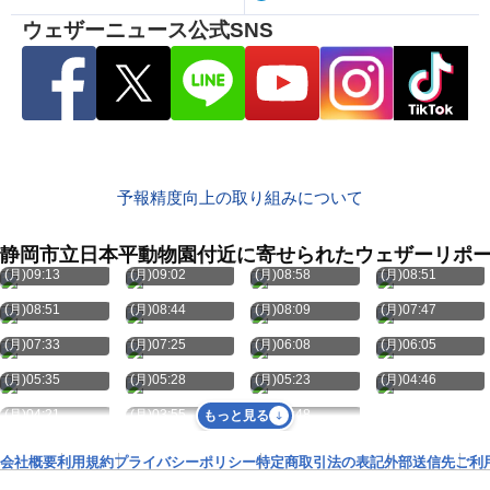
ウェザーニュース公式SNS
予報精度向上の取り組みについて
静岡市立日本平動物園付近に寄せられたウェザーリポ
8月10日
8月10日
8月10日
8月10日
(月)09:13
(月)09:02
(月)08:58
(月)08:51
8月10日
8月10日
8月10日
8月10日
(月)08:51
(月)08:44
(月)08:09
(月)07:47
8月10日
8月10日
8月10日
8月10日
(月)07:33
(月)07:25
(月)06:08
(月)06:05
8月10日
8月10日
8月10日
8月10日
(月)05:35
(月)05:28
(月)05:23
(月)04:46
8月10日
8月10日
8月10日
(月)04:21
(月)03:55
(月)03:48
もっと見る
会社概要
利用規約
プライバシーポリシー
特定商取引法の表記
外部送信先
ご利