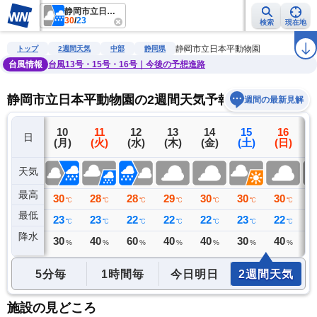
静岡市立日本平動物園
30
/
23
検索
現在地
雨雲レーダー
台風情報
地震情報
警報・注意報
2週間天気
ラ
静岡市立日本平動物園
トップ
2週間天気
中部
静岡県
台風情報
台風13号・15号・16号｜今後の予想進路
静岡市立日本平動物園の2週間天気予報
週間の最新見解
9
10
11
12
13
14
15
16
日
(日)
(月)
(火)
(水)
(木)
(金)
(土)
(日)
(
天気
最高
31
30
28
28
29
30
30
30
3
℃
℃
℃
℃
℃
℃
℃
℃
最低
24
23
23
22
22
22
23
22
2
℃
℃
℃
℃
℃
℃
℃
℃
降水
9
30
40
60
40
40
30
40
4
ミリ
%
%
%
%
%
%
%
5分毎
1時間毎
今日明日
2週間天気
施設の見どころ