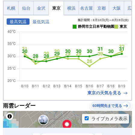
札幌
仙台
金沢
東京
横浜
名古屋
京都
大阪
広
集計期間：8月10日(月)～8月19日(水)
最高気温
最低気温
静岡市立日本平動物園
東京
東京の天気を見る
雨雲レーダー
60時間先まで見る