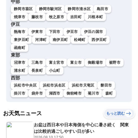
中部
静岡市葵区
静岡市駿河区
静岡市清水区
島田市
焼津市
藤枝市
牧之原市
吉田町
川根本町
伊豆
熱海市
伊東市
下田市
伊豆市
伊豆の国市
東伊豆町
河津町
南伊豆町
松崎町
西伊豆町
函南町
東部
沼津市
三島市
富士宮市
富士市
御殿場市
裾野市
清水町
長泉町
小山町
西部
浜松市中央区
浜松市浜名区
浜松市天竜区
磐田市
掛川市
袋井市
湖西市
御前崎市
菊川市
森町
お天気ニュース
もっと読む
お盆は西日本や日本海側を中心に暑さ続く 関東
は比較的過ごしやすい日が多い
2026.08.10 17:50