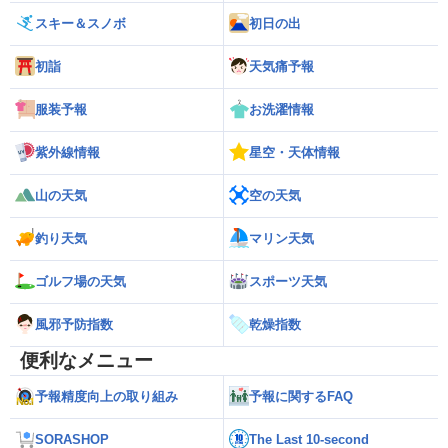
スキー＆スノボ
初日の出
初詣
天気痛予報
服装予報
お洗濯情報
紫外線情報
星空・天体情報
山の天気
空の天気
釣り天気
マリン天気
ゴルフ場の天気
スポーツ天気
風邪予防指数
乾燥指数
便利なメニュー
予報精度向上の取り組み
予報に関するFAQ
SORASHOP
The Last 10-second