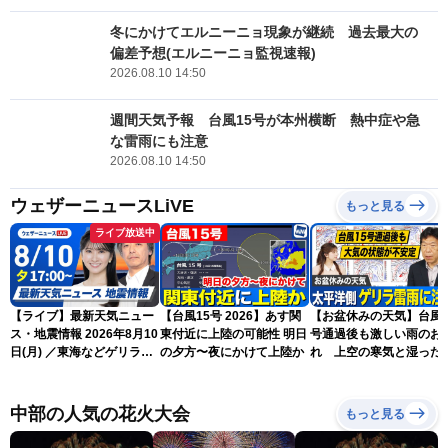
冬にかけてエルニーニョ現象が継続 過去最大の
偏差予想(エルニーニョ監視速報)
2026.08.10 14:50
週間天気予報 台風15号が本州横断 熱中症や急
な雷雨にも注意
2026.08.10 14:50
ウェザーニュースLiVE
もっと見る
ライブ放送中
【ライブ】最新天気ニュー
【台風15号 2026】あす関
【お盆休みの天気】台風1
ス・地震情報 2026年8月10
東付近に上陸の可能性 明日
号通過後も激しい雨のお
日(月) ／東海などゲリラ雷
の夕方〜夜にかけて上陸か
れ 上空の寒気と湿った
雨に注意 東北や関東は早め
気でゲリラ雷雨に注意
の台風対策を〈ウェザーニ
ュースLiVEイブニング・駒
中部の人気の花火大会
もっと見る
木結衣／宇野沢達也〉