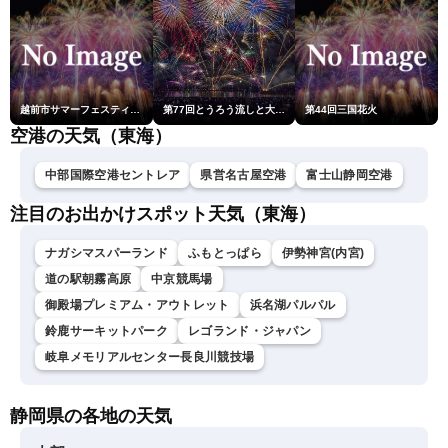
越前市サマーフェスティバル花火大会
第77回とうろう流しと大花火大会
第44回三国花火
空港の天気（東海）
中部国際空港セントレア
県営名古屋空港
富士山静岡空港
注目のお出かけスポット天気（東海）
ナガシマスパーランド
ふもとっぱら
伊勢神宮(内宮)
道の駅朝霧高原
中京競馬場
御殿場プレミアム・アウトレット
浜名湖パルパル
鈴鹿サーキットパーク
レゴランド・ジャパン
岐阜メモリアルセンター長良川競技場
静岡県の各地の天気