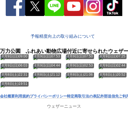
予報精度向上の取り組みについて
万力公園 ふれあい動物広場付近に寄せられたウェザ
8月9日(日)09:00
8月9日(日)07:53
8月9日(日)07:50
8月9日(日)07:25
8月9日(日)06:03
8月9日(日)04:44
8月9日(日)02:53
8月9日(日)02:44
8月8日(土)22:31
8月8日(土)21:12
8月8日(土)21:06
8月8日(土)20:52
8月8日(土)19:51
会社概要
利用規約
プライバシーポリシー
特定商取引法の表記
外部送信先
ご利
ウェザーニュース