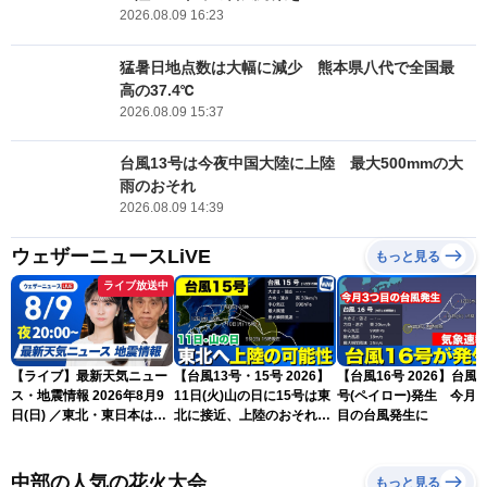
2026.08.09 16:23
猛暑日地点数は大幅に減少 熊本県八代で全国最
高の37.4℃
2026.08.09 15:37
台風13号は今夜中国大陸に上陸 最大500mmの大
雨のおそれ
2026.08.09 14:39
ウェザーニュースLiVE
もっと見る
ライブ放送中
【ライブ】最新天気ニュー
【台風13号・15号 2026】
【台風16号 2026】台風1
ス・地震情報 2026年8月9
11日(火)山の日に15号は東
号(ペイロー)発生 今月3
日(日) ／東北・東日本は急
北に接近、上陸のおそれ
目の台風発生に
な雷雨に注意〈ウェザーニ
（9日15時更新）
ュースLiVEムーン・駒木結
衣／芳野達郎〉
中部の人気の花火大会
もっと見る