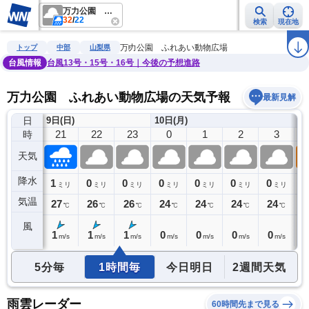
万力公園 ふれあい動物広場
32
/
22
検索
現在地
雨雲レーダー
台風情報
地震情報
警報・注意報
2週間天気
ラ
万力公園 ふれあい動物広場
トップ
中部
山梨県
台風情報
台風13号・15号・16号｜今後の予想進路
万力公園 ふれあい動物広場の天気予報
最新見解
日
9日(日)
10日(月)
20
21
22
23
0
1
2
3
時
天気
降水
0
1
0
0
0
0
0
0
0
ミリ
ミリ
ミリ
ミリ
ミリ
ミリ
ミリ
ミリ
気温
27
27
26
26
24
24
24
24
2
℃
℃
℃
℃
℃
℃
℃
℃
風
0
1
1
1
0
0
0
0
0
m/s
m/s
m/s
m/s
m/s
m/s
m/s
m/s
5分毎
1時間毎
今日明日
2週間天気
雨雲レーダー
60時間先まで見る