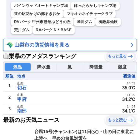
パインウッドオートキャンプ場
ほったらかしキャンプ場
道の駅花かげの郷まきおか
マキオカネイチャークラブ
RVパーク 甲州市勝沼ぶどうの丘
琴川ダム
御嶽昇仙峡
荒川ダム
RVパーク N＊BASE
山梨市の防災情報を見る
山梨県のアメダスランキング
もっと見る
気温
降水量
風
降雪量
湿度
順位
地点
観測値
山梨
14:53
1
切石
35.0℃
山梨
14:29
2
甲府
34.2℃
山梨
14:54
3
南部
34.1℃
最新のお天気ニュース
もっと読む
台風15号(チャンホン)は11日(火)・山の日に東北に
上陸へ 早めの台風対策を