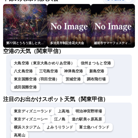
第77回とうろう流しと大花火大会
多治見市制記念花火大会
越前市サマーフェスティバル花火大会
空港の天気（関東甲信）
大島空港（東京大島かめりあ空港）
信州まつもと空港
八丈島空港
三宅島空港
神津島空港
新島空港
東京国際空港（羽田空港）
茨城空港
調布飛行場
成田国際空港
注目のお出かけスポット天気（関東甲信）
東京ディズニーランド
上高地
明治神宮野球場
東京ディズニーシー
江ノ島
道の駅美ヶ原高原
横浜スタジアム
よみうりランド
富士急ハイランド
高尾山