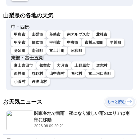
山梨県の各地の天気
中・西部
甲府市
山梨市
韮崎市
南アルプス市
北杜市
甲斐市
笛吹市
甲州市
中央市
市川三郷町
早川町
身延町
南部町
富士川町
昭和町
東部・富士五湖
富士吉田市
都留市
大月市
上野原市
道志村
西桂町
忍野村
山中湖村
鳴沢村
富士河口湖町
小菅村
丹波山村
お天気ニュース
もっと読む
関東各地で雷雨 夜になり激しい雨のエリアは南
部に移動
2026.08.09 20:21