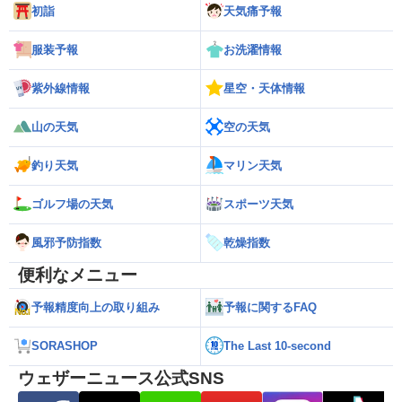
初詣
天気痛予報
服装予報
お洗濯情報
紫外線情報
星空・天体情報
山の天気
空の天気
釣り天気
マリン天気
ゴルフ場の天気
スポーツ天気
風邪予防指数
乾燥指数
便利なメニュー
予報精度向上の取り組み
予報に関するFAQ
SORASHOP
The Last 10-second
ウェザーニュース公式SNS