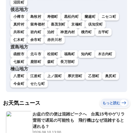
沼田町
後志地方
小樽市
島牧村
寿都町
黒松内町
蘭越町
ニセコ町
真狩村
留寿都村
喜茂別町
京極町
倶知安町
共和町
岩内町
泊村
神恵内村
積丹町
古平町
仁木町
余市町
赤井川村
渡島地方
函館市
北斗市
松前町
福島町
知内町
木古内町
七飯町
鹿部町
森町
長万部町
檜山地方
八雲町
江差町
上ノ国町
厚沢部町
乙部町
奥尻町
今金町
せたな町
お天気ニュース
もっと読む
お盆の空の便は混雑ピークへ 台風15号やゲリラ
雷雨で遅延の可能性も 飛行機はなぜ混雑すると
遅れる？
2026.08.10 13:00