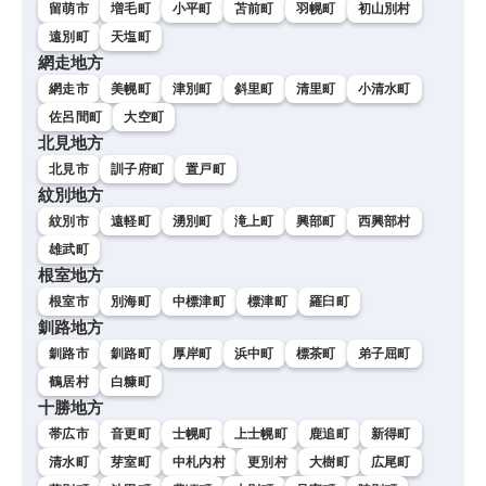
留萌市
増毛町
小平町
苫前町
羽幌町
初山別村
遠別町
天塩町
網走地方
網走市
美幌町
津別町
斜里町
清里町
小清水町
佐呂間町
大空町
北見地方
北見市
訓子府町
置戸町
紋別地方
紋別市
遠軽町
湧別町
滝上町
興部町
西興部村
雄武町
根室地方
根室市
別海町
中標津町
標津町
羅臼町
釧路地方
釧路市
釧路町
厚岸町
浜中町
標茶町
弟子屈町
鶴居村
白糠町
十勝地方
帯広市
音更町
士幌町
上士幌町
鹿追町
新得町
清水町
芽室町
中札内村
更別村
大樹町
広尾町