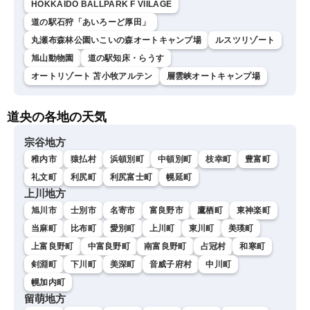
HOKKAIDO BALLPARK F VIILAGE
道の駅石狩「あいろーど厚田」
丸瀬布森林公園いこいの森オートキャンプ場
ルスツリゾート
旭山動物園
道の駅知床・らうす
オートリゾート 苫小牧アルテン
層雲峡オートキャンプ場
道央の各地の天気
宗谷地方
稚内市
猿払村
浜頓別町
中頓別町
枝幸町
豊富町
礼文町
利尻町
利尻富士町
幌延町
上川地方
旭川市
士別市
名寄市
富良野市
鷹栖町
東神楽町
当麻町
比布町
愛別町
上川町
東川町
美瑛町
上富良野町
中富良野町
南富良野町
占冠村
和寒町
剣淵町
下川町
美深町
音威子府村
中川町
幌加内町
留萌地方