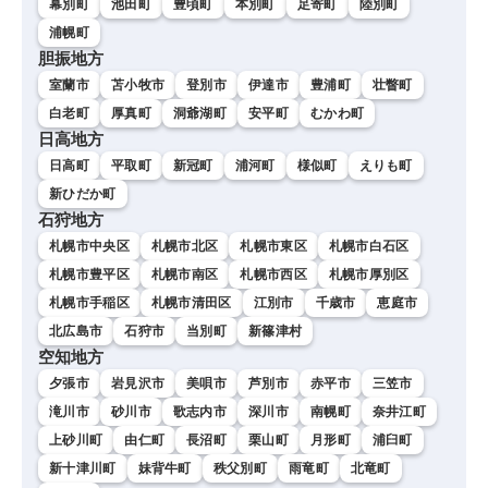
幕別町
池田町
豊頃町
本別町
足寄町
陸別町
浦幌町
胆振地方
室蘭市
苫小牧市
登別市
伊達市
豊浦町
壮瞥町
白老町
厚真町
洞爺湖町
安平町
むかわ町
日高地方
日高町
平取町
新冠町
浦河町
様似町
えりも町
新ひだか町
石狩地方
札幌市中央区
札幌市北区
札幌市東区
札幌市白石区
札幌市豊平区
札幌市南区
札幌市西区
札幌市厚別区
札幌市手稲区
札幌市清田区
江別市
千歳市
恵庭市
北広島市
石狩市
当別町
新篠津村
空知地方
夕張市
岩見沢市
美唄市
芦別市
赤平市
三笠市
滝川市
砂川市
歌志内市
深川市
南幌町
奈井江町
上砂川町
由仁町
長沼町
栗山町
月形町
浦臼町
新十津川町
妹背牛町
秩父別町
雨竜町
北竜町