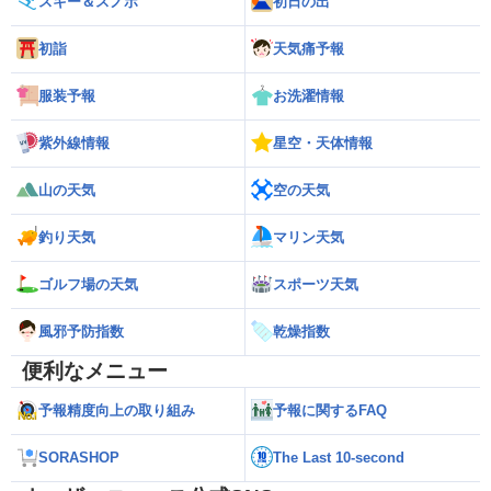
スキー＆スノボ
初日の出
初詣
天気痛予報
服装予報
お洗濯情報
紫外線情報
星空・天体情報
山の天気
空の天気
釣り天気
マリン天気
ゴルフ場の天気
スポーツ天気
風邪予防指数
乾燥指数
便利なメニュー
予報精度向上の取り組み
予報に関するFAQ
SORASHOP
The Last 10-second