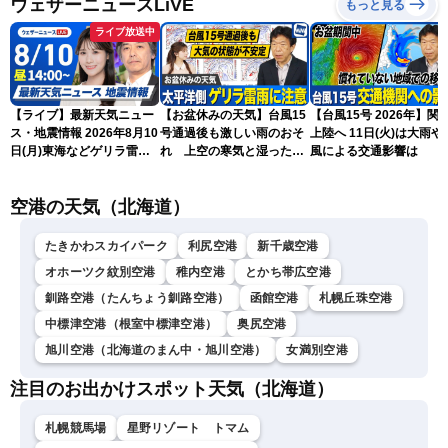
ウェザーニュースLiVE
もっと見る
ライブ放送中
【ライブ】最新天気ニュー
【お盆休みの天気】台風15
【台風15号 2026年】関
ス・地震情報 2026年8月10
号通過後も激しい雨のおそ
上陸へ 11日(火)は大雨や
日(月)東海などゲリラ雷雨
れ 上空の寒気と湿った空
風による交通影響は
に注意 東北や関東は早めの
気でゲリラ雷雨に注意
台風対策を〈ウェザーニュ
空港の天気（北海道）
ースLiVEアフタヌーン・戸
北美月／宇野沢達也〉
たきかわスカイパーク
利尻空港
新千歳空港
オホーツク紋別空港
稚内空港
とかち帯広空港
釧路空港（たんちょう釧路空港）
函館空港
札幌丘珠空港
中標津空港（根室中標津空港）
奥尻空港
旭川空港（北海道のまん中・旭川空港）
女満別空港
注目のお出かけスポット天気（北海道）
札幌競馬場
星野リゾート トマム