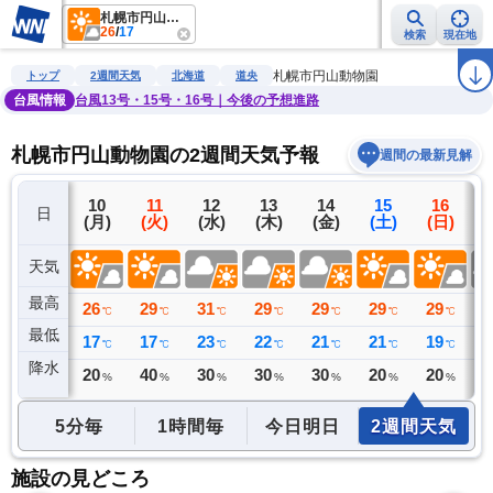
札幌市円山動物園
26
/
17
検索
現在地
雨雲レーダー
台風情報
地震情報
警報・注意報
2週間天気
ラ
札幌市円山動物園
トップ
2週間天気
北海道
道央
台風情報
台風13号・15号・16号｜今後の予想進路
札幌市円山動物園の2週間天気予報
週間の最新見解
9
10
11
12
13
14
15
16
日
(日)
(月)
(火)
(水)
(木)
(金)
(土)
(日)
(
天気
最高
24
26
29
31
29
29
29
29
2
℃
℃
℃
℃
℃
℃
℃
℃
最低
18
17
17
23
22
21
21
19
2
℃
℃
℃
℃
℃
℃
℃
℃
降水
0
20
40
30
30
30
20
20
3
ミリ
%
%
%
%
%
%
%
5分毎
1時間毎
今日明日
2週間天気
施設の見どころ