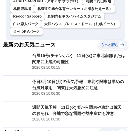
AOAO SAPPORO（アオアオ サッポロ）
札幌市円山球場
札幌競馬場
北海道立総合体育センター（北海きたえーる）
Redoor Sapporo
真駒内セキスイハイムスタジアム
白い恋人パーク
大和ハウス プレミストドーム（札幌ドーム）
えべつRVパーク
最新のお天気ニュース
もっと読む
台風15号(チャンホン) 11日(火)に東北南部または
関東に上陸の可能性
2026.08.10 06:15
今日8月10日(月)の天気予報 東北や関東は早めの
台風対策を 関東は天気急変に注意
2026.08.10 06:30
週間天気予報 11日(火)頃から関東や東北は荒天
のおそれ 各地で急な雷雨や熱中症にも注意
2026.08.10 06:30