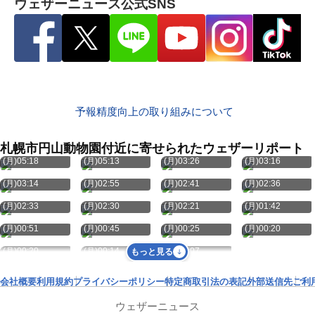
ウェザーニュース公式SNS
予報精度向上の取り組みについて
札幌市円山動物園付近に寄せられたウェザーリポート
8月10日
8月10日
8月10日
8月10日
(月)05:18
(月)05:13
(月)03:26
(月)03:16
8月10日
8月10日
8月10日
8月10日
(月)03:14
(月)02:55
(月)02:41
(月)02:36
8月10日
8月10日
8月10日
8月10日
(月)02:33
(月)02:30
(月)02:21
(月)01:42
8月10日
8月10日
8月10日
8月10日
(月)00:51
(月)00:45
(月)00:25
(月)00:20
8月10日
8月10日
8月10日
(月)00:20
(月)00:14
(月)00:07
もっと見る
会社概要
利用規約
プライバシーポリシー
特定商取引法の表記
外部送信先
ご利
ウェザーニュース