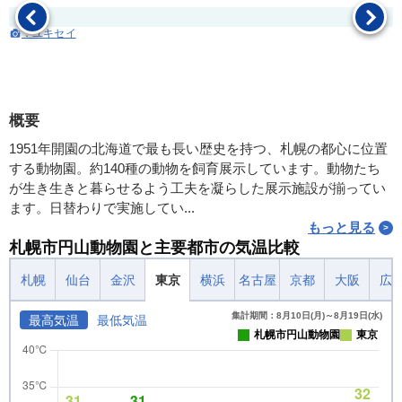
：ユキセイ
概要
1951年開園の北海道で最も長い歴史を持つ、札幌の都心に位置
する動物園。約140種の動物を飼育展示しています。動物たち
が生き生きと暮らせるよう工夫を凝らした展示施設が揃ってい
ます。日替わりで実施してい...
もっと見る
札幌市円山動物園と主要都市の気温比較
札幌
仙台
金沢
東京
横浜
名古屋
京都
大阪
広
集計期間：8月10日(月)～8月19日(水)
最高気温
最低気温
札幌市円山動物園
東京