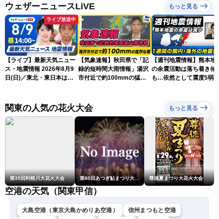
ウェザーニュースLiVE
もっと見る
ライブ放送中
【ライブ】最新天気ニュー
【気象速報】秋田県で「記
【週刊地震情報】熊本地
ス・地震情報 2026年8月9
録的短時間大雨情報」湯沢
の余震活動は落ち着き傾
日(日)／東北・東日本は急
市付近で約100mmの猛烈
も…依然として震度5弱
な雷雨に注意〈ウェザーニ
な雨
戒
ュースLiVEアフタヌーン・
小川千奈／芳野達郎〉
関東の人気の花火大会
もっと見る
第39回利根川大花火大会
第80回あつぎ鮎まつり大花火大会
尊徳夏まつり大花火大会
空港の天気（関東甲信）
大島空港（東京大島かめりあ空港）
信州まつもと空港