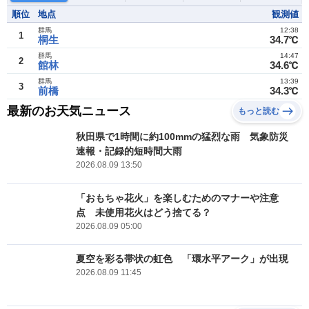
順位
地点
観測値
群馬
12:38
1
桐生
34.7℃
群馬
14:47
2
館林
34.6℃
群馬
13:39
3
前橋
34.3℃
最新のお天気ニュース
もっと読む
秋田県で1時間に約100mmの猛烈な雨 気象防災
速報・記録的短時間大雨
2026.08.09 13:50
「おもちゃ花火」を楽しむためのマナーや注意
点 未使用花火はどう捨てる？
2026.08.09 05:00
夏空を彩る帯状の虹色 「環水平アーク」が出現
2026.08.09 11:45