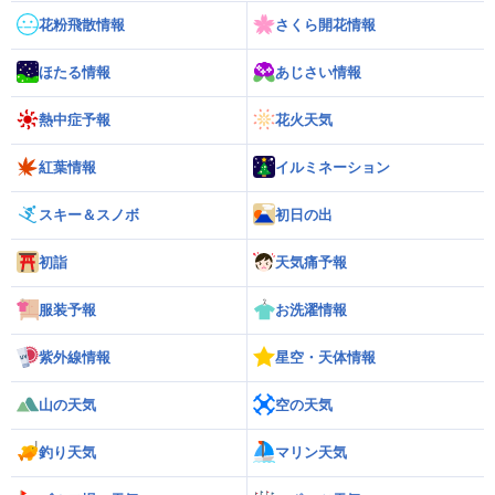
花粉飛散情報
さくら開花情報
ほたる情報
あじさい情報
熱中症予報
花火天気
紅葉情報
イルミネーション
スキー＆スノボ
初日の出
初詣
天気痛予報
服装予報
お洗濯情報
紫外線情報
星空・天体情報
山の天気
空の天気
釣り天気
マリン天気