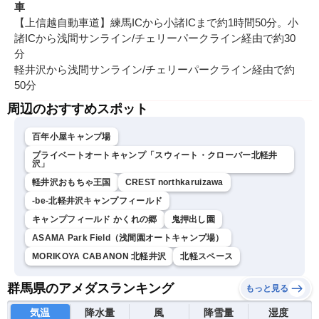
車
【上信越自動車道】練馬ICから小諸ICまで約1時間50分。小
諸ICから浅間サンライン/チェリーパークライン経由で約30
分
軽井沢から浅間サンライン/チェリーパークライン経由で約
50分
周辺のおすすめスポット
百年小屋キャンプ場
プライベートオートキャンプ「スウィート・クローバー北軽井
沢」
軽井沢おもちゃ王国
CREST northkaruizawa
-be-北軽井沢キャンプフィールド
キャンプフィールド かくれの郷
鬼押出し園
ASAMA Park Field（浅間園オートキャンプ場）
MORIKOYA CABANON 北軽井沢
北軽スペース
群馬県のアメダスランキング
もっと見る
気温
降水量
風
降雪量
湿度