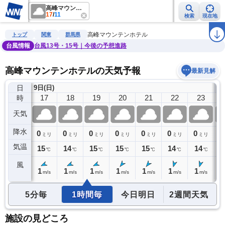
高峰マウンテンホテル
17
/
11
検索
現在地
雨雲レーダー
台風情報
地震情報
警報・注意報
2週間天気
ラ
高峰マウンテンホテル
トップ
関東
群馬県
台風情報
台風13号・15号｜今後の予想進路
高峰マウンテンホテルの天気予報
最新見解
日
9日(日)
10
16
17
18
19
20
21
22
23
時
天気
降水
0
0
0
0
0
0
0
0
0
ミリ
ミリ
ミリ
ミリ
ミリ
ミリ
ミリ
ミリ
気温
16
15
14
15
15
15
14
14
1
℃
℃
℃
℃
℃
℃
℃
℃
風
1
1
1
1
1
1
1
1
1
m/s
m/s
m/s
m/s
m/s
m/s
m/s
m/s
5分毎
1時間毎
今日明日
2週間天気
施設の見どころ