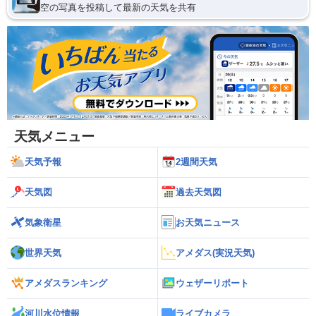
空の写真を投稿して最新の天気を共有
天気メニュー
天気予報
2週間天気
天気図
過去天気図
気象衛星
お天気ニュース
世界天気
アメダス(実況天気)
アメダスランキング
ウェザーリポート
河川水位情報
ライブカメラ