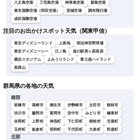
八丈島空港
三宅島空港
神津島空港
新島空港
東京国際空港（羽田空港）
茨城空港
調布飛行場
成田国際空港
注目のお出かけスポット天気（関東甲信）
東京ディズニーランド
上高地
明治神宮野球場
東京ディズニーシー
江ノ島
道の駅美ヶ原高原
横浜スタジアム
よみうりランド
富士急ハイランド
高尾山
群馬県の各地の天気
南部
前橋市
高崎市
桐生市
伊勢崎市
太田市
館林市
渋川市
藤岡市
富岡市
安中市
みどり市
榛東村
吉岡町
上野村
神流町
下仁田町
南牧村
甘楽町
玉村町
板倉町
明和町
千代田町
大泉町
邑楽町
北部