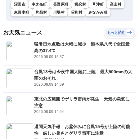
沼田市
中之条町
長野原町
嬬恋村
草津町
高山村
東吾妻町
片品村
川場村
昭和村
みなかみ町
お天気ニュース
もっと読む
猛暑日地点数は大幅に減少 熊本県八代で全国最
高の37.4℃
2026.08.09 15:37
台風13号は今夜中国大陸に上陸 最大500mmの大
雨のおそれ
2026.08.09 14:39
東北の広範囲でゲリラ雷雨が発生 天気の急変に
注意
2026.08.09 14:54
週間天気予報 お盆休みに台風15号が上陸の可能
性 厳しい暑さとゲリラ雷雨に注意