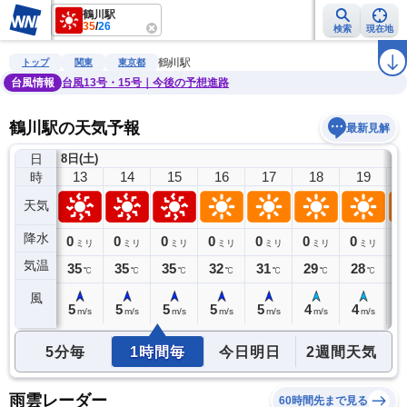
鶴川駅
35
/
26
検索
現在地
雨雲レーダー
台風情報
地震情報
警報・注意報
2週間天気
ラ
鶴川駅
トップ
関東
東京都
台風情報
台風13号・15号｜今後の予想進路
鶴川駅の天気予報
最新見解
日
8日(土)
12
13
14
15
16
17
18
19
時
天気
降水
0
0
0
0
0
0
0
0
0
ミリ
ミリ
ミリ
ミリ
ミリ
ミリ
ミリ
ミリ
気温
35
35
35
35
32
31
29
28
2
℃
℃
℃
℃
℃
℃
℃
℃
風
4
5
5
5
5
5
4
4
3
m/s
m/s
m/s
m/s
m/s
m/s
m/s
m/s
5分毎
1時間毎
今日明日
2週間天気
雨雲レーダー
60時間先まで見る