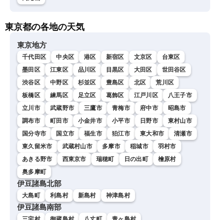
東京都の各地の天気
東京地方
千代田区
中央区
港区
新宿区
文京区
台東区
墨田区
江東区
品川区
目黒区
大田区
世田谷区
渋谷区
中野区
杉並区
豊島区
北区
荒川区
板橋区
練馬区
足立区
葛飾区
江戸川区
八王子市
立川市
武蔵野市
三鷹市
青梅市
府中市
昭島市
調布市
町田市
小金井市
小平市
日野市
東村山市
国分寺市
国立市
福生市
狛江市
東大和市
清瀬市
東久留米市
武蔵村山市
多摩市
稲城市
羽村市
あきる野市
西東京市
瑞穂町
日の出町
檜原村
奥多摩町
伊豆諸島北部
大島町
利島村
新島村
神津島村
伊豆諸島南部
三宅村
御蔵島村
八丈町
青ヶ島村