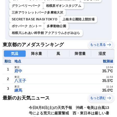
グランベリーパーク
相模原ギオンスタジアム
三井アウトレットパーク多摩南大沢
SECRET BASE INAGI TOKYO
上柚木公園陸上競技場
ポケパーク カントー
多摩動物公園
相模川ふれあい科学館 アクアリウムさがみはら
東京都のアメダスランキング
もっと見る
気温
降水量
風
降雪量
湿度
順位
地点
観測値
東京
12:04
1
府中
35.7℃
東京
11:53
2
八王子
35.5℃
東京
11:14
3
練馬
35.0℃
最新のお天気ニュース
もっと読む
今日8月8日(土)の天気予報 沖縄・奄美は台風13
号による荒天に厳重警戒 西・東日本は厳しい暑