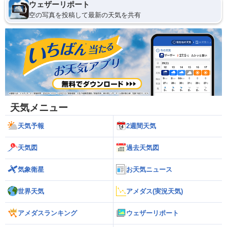
ウェザーリポート
空の写真を投稿して最新の天気を共有
天気メニュー
天気予報
2週間天気
天気図
過去天気図
気象衛星
お天気ニュース
世界天気
アメダス(実況天気)
アメダスランキング
ウェザーリポート