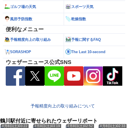
ゴルフ場の天気
スポーツ天気
風邪予防指数
乾燥指数
便利なメニュー
予報精度向上の取り組み
予報に関するFAQ
SORASHOP
The Last 10-second
ウェザーニュース公式SNS
予報精度向上の取り組みについて
鶴川駅付近に寄せられたウェザーリポート
8月8日(土)03:22
8月8日(土)03:19
8月8日(土)02:52
8月8日(土)02:33