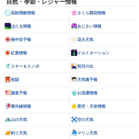
自然・季節・レジャー情報
花粉飛散情報
さくら開花情報
ほたる情報
あじさい情報
熱中症予報
花火天気
紅葉情報
イルミネーション
スキー＆スノボ
初日の出
初詣
天気痛予報
服装予報
お洗濯情報
紫外線情報
星空・天体情報
山の天気
空の天気
釣り天気
マリン天気