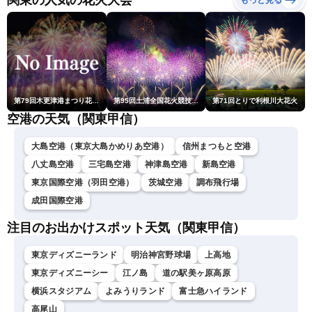
関東の人気の花火大会
もっと見る
ム・青原桃香／山口剛央〉
第79回木更津港まつり花火大会
第95回土浦全国花火競技大会
第71回とりで利根川大花火
空港の天気（関東甲信）
大島空港（東京大島かめりあ空港）
信州まつもと空港
八丈島空港
三宅島空港
神津島空港
新島空港
東京国際空港（羽田空港）
茨城空港
調布飛行場
成田国際空港
注目のお出かけスポット天気（関東甲信）
東京ディズニーランド
明治神宮野球場
上高地
東京ディズニーシー
江ノ島
道の駅美ヶ原高原
横浜スタジアム
よみうりランド
富士急ハイランド
高尾山