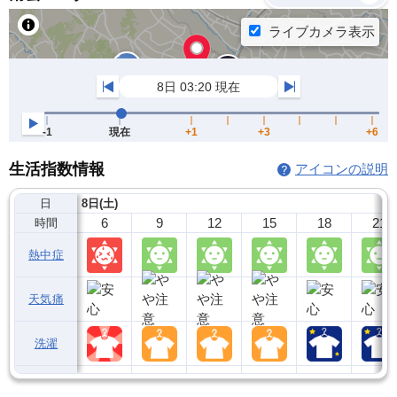
生活指数情報
アイコンの説明
日
8日(土)
6
9
12
15
18
21
時間
熱中症
天気痛
洗濯