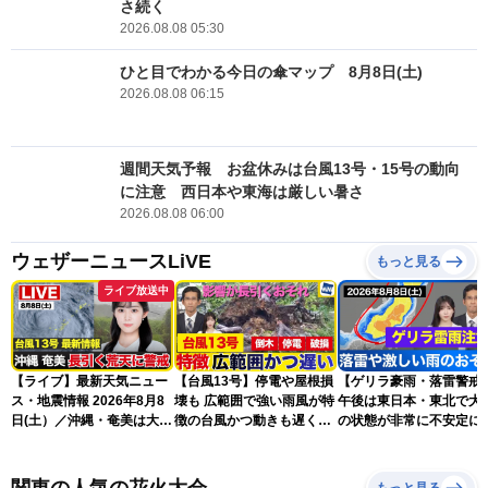
さ続く
2026.08.08 05:30
ひと目でわかる今日の傘マップ 8月8日(土)
2026.08.08 06:15
週間天気予報 お盆休みは台風13号・15号の動向
に注意 西日本や東海は厳しい暑さ
2026.08.08 06:00
ウェザーニュースLiVE
もっと見る
ライブ放送中
【ライブ】最新天気ニュー
【台風13号】停電や屋根損
【ゲリラ豪雨・落雷警戒
ス・地震情報 2026年8月8
壊も 広範囲で強い雨風が特
午後は東日本・東北で大
日(土）／沖縄・奄美は大荒
徴の台風かつ動きも遅く影
の状態が非常に不安定に
れの天気が続く／令和8年
響が長引くおそれ
2026.08.08
熊本地震情報〈ウェザーニ
ュースLiVEコーヒータイ