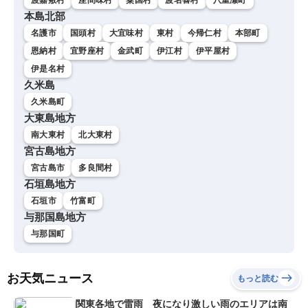
本島北部
名護市
国頭村
大宜味村
東村
今帰仁村
本部町
恩納村
宜野座村
金武町
伊江村
伊平屋村
伊是名村
久米島
久米島町
大東島地方
南大東村
北大東村
宮古島地方
宮古島市
多良間村
石垣島地方
石垣市
竹富町
与那国島地方
与那国町
お天気ニュース
もっと読む
関東各地で雷雨 夜になり激しい雨のエリアは南