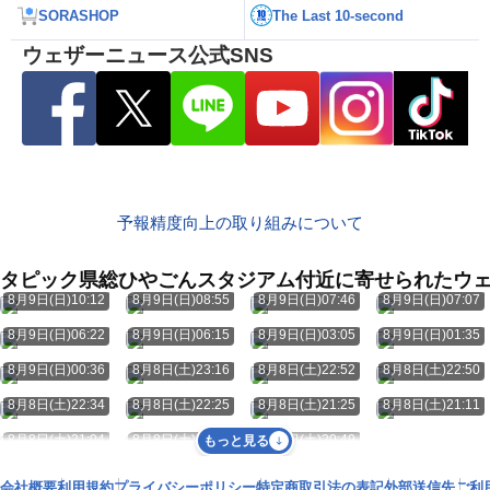
SORASHOP
The Last 10-second
ウェザーニュース公式SNS
予報精度向上の取り組みについて
タピック県総ひやごんスタジアム付近に寄せられたウ
8月9日(日)10:12
8月9日(日)08:55
8月9日(日)07:46
8月9日(日)07:07
8月9日(日)06:22
8月9日(日)06:15
8月9日(日)03:05
8月9日(日)01:35
8月9日(日)00:36
8月8日(土)23:16
8月8日(土)22:52
8月8日(土)22:50
8月8日(土)22:34
8月8日(土)22:25
8月8日(土)21:25
8月8日(土)21:11
8月8日(土)21:04
8月8日(土)20:52
8月8日(土)20:49
もっと見る
会社概要
利用規約
プライバシーポリシー
特定商取引法の表記
外部送信先
ご利