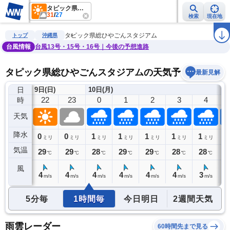
タピック県総ひやごんスタジアム
31
/
27
検索
現在地
雨雲レーダー
台風情報
地震情報
警報・注意報
2週間天気
ラ
タピック県総ひやごんスタジアム
トップ
沖縄県
台風情報
台風13号・15号・16号｜今後の予想進路
タピック県総ひやごんスタジアムの天気予報
最新見解
日
9日(日)
10日(月)
21
22
23
0
1
2
3
4
時
天気
降水
0
0
0
1
1
1
1
1
1
ミリ
ミリ
ミリ
ミリ
ミリ
ミリ
ミリ
ミリ
気温
29
29
29
28
29
29
28
28
2
℃
℃
℃
℃
℃
℃
℃
℃
風
5
4
4
4
4
4
4
3
3
m/s
m/s
m/s
m/s
m/s
m/s
m/s
m/s
5分毎
1時間毎
今日明日
2週間天気
雨雲レーダー
60時間先まで見る