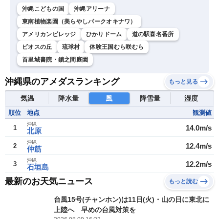
沖縄こどもの国
沖縄アリーナ
東南植物楽園（美らやしパークオキナワ）
アメリカンビレッジ
ひかりドーム
道の駅喜名番所
ビオスの丘
琉球村
体験王国むら咲むら
首里城書院・鎖之間庭園
沖縄県のアメダスランキング
もっと見る
気温
降水量
風
降雪量
湿度
順位
地点
観測値
沖縄
14.0m/s
1
北原
沖縄
12.4m/s
2
仲筋
沖縄
12.2m/s
3
石垣島
最新のお天気ニュース
もっと読む
台風15号(チャンホン)は11日(火)・山の日に東北に
上陸へ 早めの台風対策を