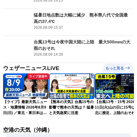
2026.08.09 16:23
猛暑日地点数は大幅に減少 熊本県八代で全国最
高の37.4℃
2026.08.09 15:37
台風13号は今夜中国大陸に上陸 最大500mmの大
雨のおそれ
2026.08.09 14:39
ウェザーニュースLiVE
もっと見る
ライブ放送中
【ライブ】最新天気ニュー
【熊本の天気】台風15号の
【台風13号・15号 2026
ス・地震情報 2026年8月9
影響で熊本の天気は？ 猛暑
11日(火)山の日に15号は
日(日) ／東北・東日本は急
と天気急変に注意
北に接近、上陸のおそれ
な雷雨に注意〈ウェザーニ
（9日15時更新）
ュースLiVEムーン・駒木結
空港の天気（沖縄）
衣／芳野達郎〉