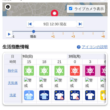
生活指数情報
アイコンの説明
日
9日(日)
10日(月)
15
18
21
0
3
6
時間
熱中症
天気痛
洗濯