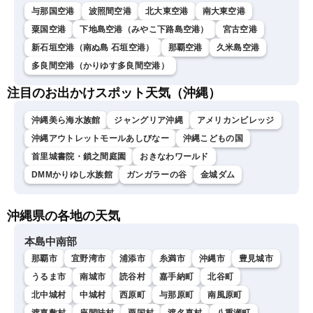
与那国空港
波照間空港
北大東空港
南大東空港
粟国空港
下地島空港（みやこ下路島空港）
宮古空港
新石垣空港（南ぬ島 石垣空港）
那覇空港
久米島空港
多良間空港（かりゆす多良間空港）
注目のお出かけスポット天気（沖縄）
沖縄美ら海水族館
ジャングリア沖縄
アメリカンビレッジ
沖縄アウトレットモールあしびなー
沖縄こどもの国
首里城書院・鎖之間庭園
おきなわワールド
DMMかりゆし水族館
ガンガラーの谷
金城ダム
沖縄県の各地の天気
本島中南部
那覇市
宜野湾市
浦添市
糸満市
沖縄市
豊見城市
うるま市
南城市
読谷村
嘉手納町
北谷町
北中城村
中城村
西原町
与那原町
南風原町
渡嘉敷村
座間味村
粟国村
渡名喜村
八重瀬町