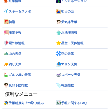
紅葉情報
イルミネーション
スキー＆スノボ
初日の出
初詣
天気痛予報
服装予報
お洗濯情報
紫外線情報
星空・天体情報
山の天気
空の天気
釣り天気
マリン天気
ゴルフ場の天気
スポーツ天気
風邪予防指数
乾燥指数
便利なメニュー
予報精度向上の取り組み
予報に関するFAQ