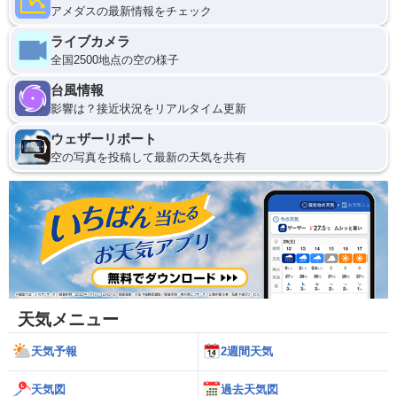
アメダスの最新情報をチェック
ライブカメラ
全国2500地点の空の様子
台風情報
影響は？接近状況をリアルタイム更新
ウェザーリポート
空の写真を投稿して最新の天気を共有
天気メニュー
天気予報
2週間天気
天気図
過去天気図