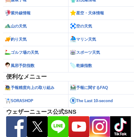
紫外線情報
星空・天体情報
山の天気
空の天気
釣り天気
マリン天気
ゴルフ場の天気
スポーツ天気
風邪予防指数
乾燥指数
便利なメニュー
予報精度向上の取り組み
予報に関するFAQ
SORASHOP
The Last 10-second
ウェザーニュース公式SNS