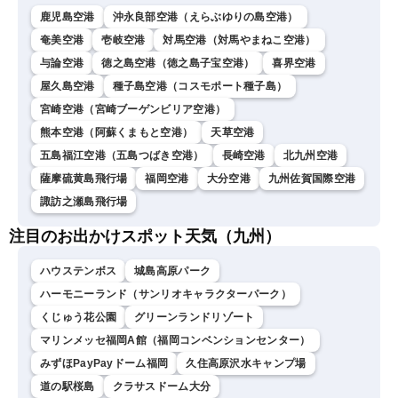
鹿児島空港
沖永良部空港（えらぶゆりの島空港）
奄美空港
壱岐空港
対馬空港（対馬やまねこ空港）
与論空港
徳之島空港（徳之島子宝空港）
喜界空港
屋久島空港
種子島空港（コスモポート種子島）
宮崎空港（宮崎ブーゲンビリア空港）
熊本空港（阿蘇くまもと空港）
天草空港
五島福江空港（五島つばき空港）
長崎空港
北九州空港
薩摩硫黄島飛行場
福岡空港
大分空港
九州佐賀国際空港
諏訪之瀬島飛行場
注目のお出かけスポット天気（九州）
ハウステンボス
城島高原パーク
ハーモニーランド（サンリオキャラクターパーク）
くじゅう花公園
グリーンランドリゾート
マリンメッセ福岡A館（福岡コンベンションセンター）
みずほPayPayドーム福岡
久住高原沢水キャンプ場
道の駅桜島
クラサスドーム大分