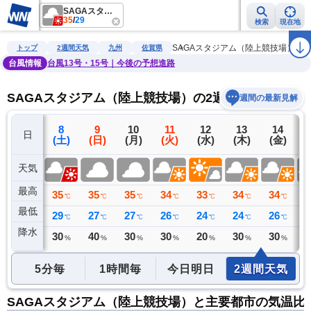
SAGAスタジアム（陸上競技場）
35
/
29
検索
現在地
雨雲レーダー
台風情報
地震情報
警報・注意報
2週間天気
ラ
SAGAスタジアム（陸上競技場）
トップ
2週間天気
九州
佐賀県
台風情報
台風13号・15号｜今後の予想進路
SAGAスタジアム（陸上競技場）の2週間天気予報
週間の最新見解
7
8
9
10
11
12
13
14
日
(金)
(土)
(日)
(月)
(火)
(水)
(木)
(金)
(
天気
最高
37
35
35
35
34
33
34
34
3
℃
℃
℃
℃
℃
℃
℃
℃
最低
29
29
27
27
26
24
24
26
2
℃
℃
℃
℃
℃
℃
℃
℃
降水
0
30
40
30
30
20
30
30
3
ミリ
%
%
%
%
%
%
%
5分毎
1時間毎
今日明日
2週間天気
SAGAスタジアム（陸上競技場）と主要都市の気温比