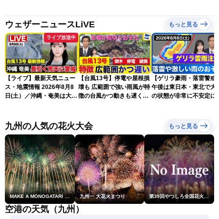
ウェザーニュースLiVE
もっと見る
ライブ放送中
【ライブ】最新天気ニュー
【台風13号】停電や屋根損
【ゲリラ豪雨・落雷警戒
ス・地震情報 2026年8月8
壊も 広範囲で強い雨風が特
午後は東日本・東北で大
日(土）／沖縄・奄美は大荒
徴の台風かつ動きも遅く影
の状態が非常に不安定に
れの天気が続く／令和8年
響が長引くおそれ
2026.08.08
熊本地震情報〈ウェザーニ
ュースLiVEコーヒータイ
九州の人気の花火大会
もっと見る
ム・青原桃香／山口剛央〉
MAKE A MONOGATARI 2026
九州一 大花火まつり
第39回やつしろ全国花火競技大会
空港の天気（九州）