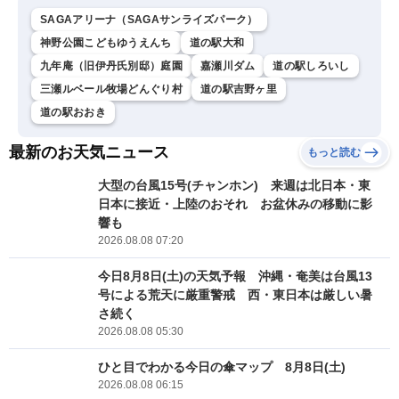
SAGAアリーナ（SAGAサンライズパーク）
神野公園こどもゆうえんち
道の駅大和
九年庵（旧伊丹氏別邸）庭園
嘉瀬川ダム
道の駅しろいし
三瀬ルベール牧場どんぐり村
道の駅吉野ヶ里
道の駅おおき
最新のお天気ニュース
もっと読む
大型の台風15号(チャンホン) 来週は北日本・東
日本に接近・上陸のおそれ お盆休みの移動に影
響も
2026.08.08 07:20
今日8月8日(土)の天気予報 沖縄・奄美は台風13
号による荒天に厳重警戒 西・東日本は厳しい暑
さ続く
2026.08.08 05:30
ひと目でわかる今日の傘マップ 8月8日(土)
2026.08.08 06:15