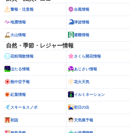
警報・注意報
台風情報
地震情報
津波情報
火山情報
避難情報
自然・季節・レジャー情報
花粉飛散情報
さくら開花情報
ほたる情報
あじさい情報
熱中症予報
花火天気
紅葉情報
イルミネーション
スキー＆スノボ
初日の出
初詣
天気痛予報
服装予報
お洗濯情報