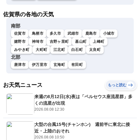
佐賀県の各地の天気
南部
佐賀市
鳥栖市
多久市
武雄市
鹿島市
小城市
嬉野市
神埼市
吉野ヶ里町
基山町
上峰町
みやき町
大町町
江北町
白石町
太良町
北部
唐津市
伊万里市
玄海町
有田町
お天気ニュース
もっと読む
来週の8月12日(水)夜は「ペルセウス座流星群」多
くの流星が出現
2026.08.08 12:30
大型の台風15号(チャンホン) 週前半に東北に接
近・上陸のおそれ
2026.08.08 10:50