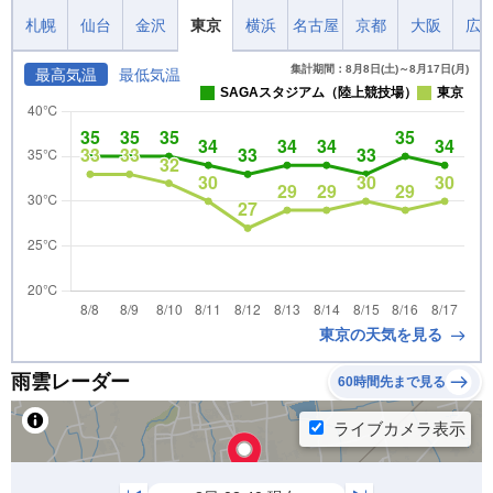
札幌
仙台
金沢
東京
横浜
名古屋
京都
大阪
広
集計期間：8月8日(土)～8月17日(月)
最高気温
最低気温
SAGAスタジアム（陸上競技場）
東京
東京の天気を見る
雨雲レーダー
60時間先まで見る